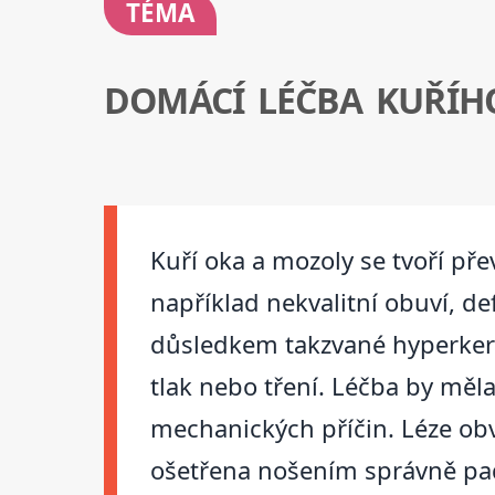
TÉMA
DOMÁCÍ LÉČBA KUŘÍH
Kuří oka a mozoly se tvoří 
například nekvalitní obuví, d
důsledkem takzvané hyperkera
tlak nebo tření. Léčba by mě
mechanických příčin. Léze obv
ošetřena nošením správně pa