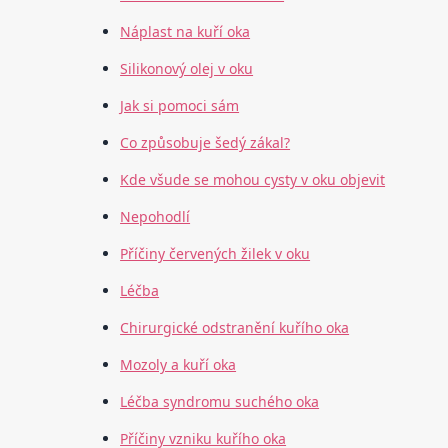
Náplast na kuří oka
Silikonový olej v oku
Jak si pomoci sám
Co způsobuje šedý zákal?
Kde všude se mohou cysty v oku objevit
Nepohodlí
Příčiny červených žilek v oku
Léčba
Chirurgické odstranění kuřího oka
Mozoly a kuří oka
Léčba syndromu suchého oka
Příčiny vzniku kuřího oka