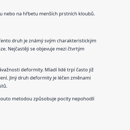
stu nebo na hřbetu menších prstních kloubů.
Tento druh je známý svým charakteristickým
e. Nejčastěji se objevuje mezi čtvrtým
ávažnosti deformity. Mladí lidé trpí často již
ení. Jiný druh deformity je léčen změnami
stů.
outo metodou způsobuje pocity nepohodlí