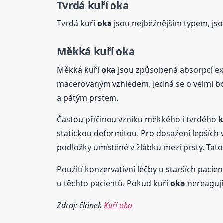
Tvrdá kuří
oka
Tvrdá kuří
oka
jsou nejběžnějším typem, jso
Měkká kuří
oka
Měkká kuří
oka
jsou způsobená absorpcí ext
macerovaným vzhledem. Jedná se o velmi bole
a pátým prstem.
Častou příčinou vzniku měkkého i tvrdého
k
statickou deformitou. Pro dosažení lepších 
podložky umístěné v žlábku mezi prsty. Tato
Použití konzervativní léčby u starších pacie
u těchto pacientů. Pokud kuří
oka
nereagují
Zdroj: článek
Kuří oka