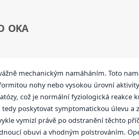
O OKA
převážně mechanickým namáháním. Toto na
eformitou nohy nebo vysokou úrovní aktivity
tózy, což je normální fyziologická reakce
la tedy poskytovat symptomatickou úlevu a 
ykle vymizí právě po odstranění těchto příč
dnoucí obuvi a vhodným polstrováním. Ope