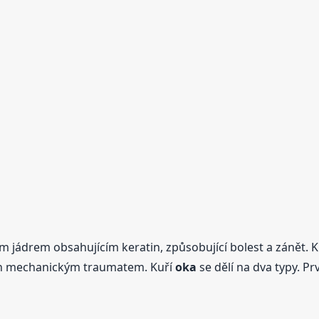
ím jádrem obsahujícím keratin, způsobující bolest a zánět. 
lán mechanickým traumatem. Kuří
oka
se dělí na dva typy. P