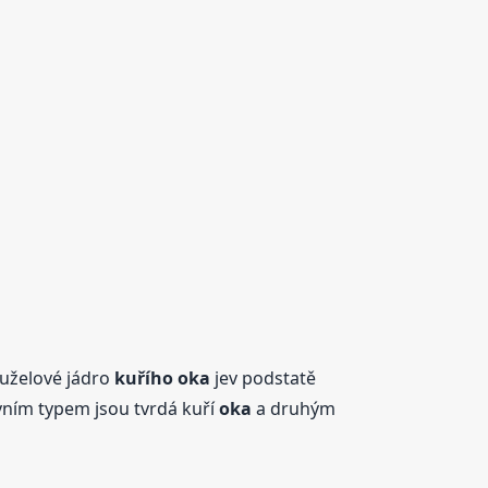
Kuželové jádro
kuřího
oka
jev podstatě
rvním typem jsou tvrdá kuří
oka
a druhým