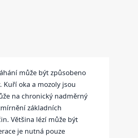
máhání může být způsobeno
. Kuří oka a mozoly jsou
 kůže na chronický nadměrný
zmírnění základních
in. Většina lézí může být
race je nutná pouze