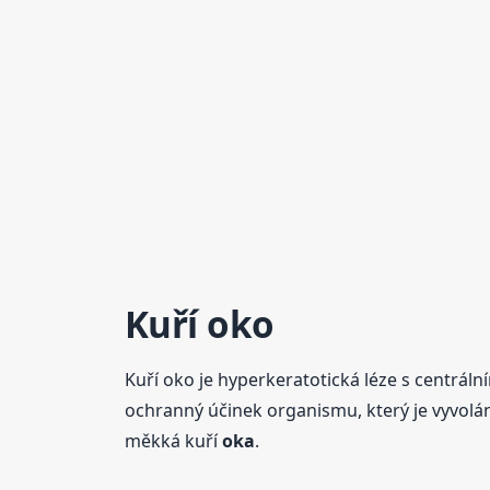
Kuří oko
Kuří oko je hyperkeratotická léze s centráln
ochranný účinek organismu, který je vyvo
měkká kuří
oka
.