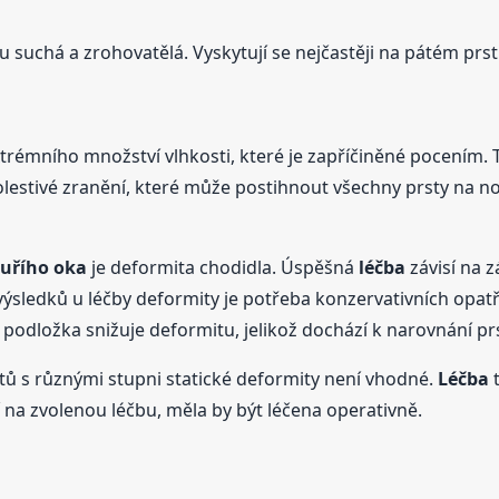
u suchá a zrohovatělá. Vyskytují se nejčastěji na pátém pr
rémního množství vlhkosti, které je zapříčiněné pocením. 
stivé zranění, které může postihnout všechny prsty na noz
uřího
oka
je deformita chodidla. Úspěšná
léčba
závisí na z
výsledků u léčby deformity je potřeba konzervativních opatř
 podložka snižuje deformitu, jelikož dochází k narovnání pr
ntů s různými stupni statické deformity není vhodné.
Léčba
t
 na zvolenou léčbu, měla by být léčena operativně.