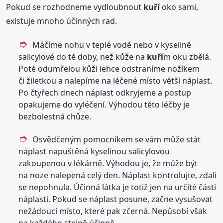
Pokud se rozhodneme vydloubnout
kuří
oko sami,
existuje mnoho účinných rad.
Máčíme nohu v teplé vodě nebo v kyselině
salicylové do té doby, než kůže na
kuří
m oku zbělá.
Poté odumřelou kůži lehce odstraníme nožíkem
či žiletkou a nalepíme na léčené místo větší náplast.
Po čtyřech dnech náplast odkryjeme a postup
opakujeme do vyléčení. Výhodou této léčby je
bezbolestná chůze.
Osvědčeným pomocníkem se vám může stát
náplast napuštěná kyselinou salicylovou
zakoupenou v lékárně. Výhodou je, že může být
na noze nalepená celý den. Náplast kontrolujte, zdali
se nepohnula. Účinná látka je totiž jen na určité části
náplasti. Pokud se náplast posune, začne vysušovat
nežádoucí místo, které pak zčerná. Nepůsobí však