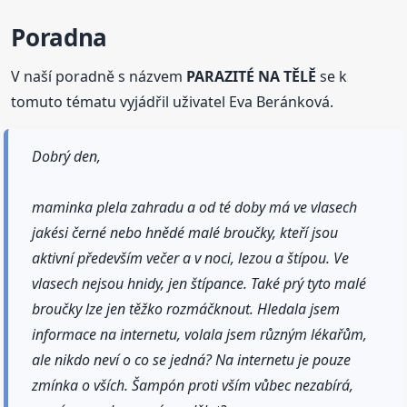
Poradna
V naší poradně s názvem
PARAZITÉ NA TĚLĚ
se k
tomuto tématu vyjádřil uživatel Eva Beránková.
Dobrý den,
maminka plela zahradu a od té doby má ve vlasech
jakési černé nebo hnědé malé broučky, kteří jsou
aktivní především večer a v noci, lezou a štípou. Ve
vlasech nejsou hnidy, jen štípance. Také prý tyto malé
broučky lze jen těžko rozmáčknout. Hledala jsem
informace na internetu, volala jsem různým lékařům,
ale nikdo neví o co se jedná? Na internetu je pouze
zmínka o vších. Šampón proti vším vůbec nezabírá,