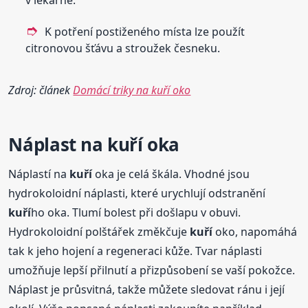
v lékárně.
K potření postiženého místa lze použít
citronovou šťávu a stroužek česneku.
Zdroj: článek
Domácí triky na kuří oko
Náplast na
kuří
oka
Náplastí na
kuří
oka je celá škála. Vhodné jsou
hydrokoloidní náplasti, které urychlují odstranění
kuří
ho oka. Tlumí bolest při došlapu v obuvi.
Hydrokoloidní polštářek změkčuje
kuří
oko, napomáhá
tak k jeho hojení a regeneraci kůže. Tvar náplasti
umožňuje lepší přilnutí a přizpůsobení se vaší pokožce.
Náplast je průsvitná, takže můžete sledovat ránu i její