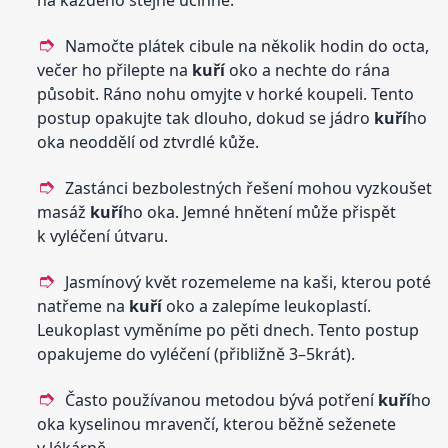
na každého stejně účinně.
Namočte plátek cibule na několik hodin do octa,
večer ho přilepte na
kuří
oko a nechte do rána
působit. Ráno nohu omyjte v horké koupeli. Tento
postup opakujte tak dlouho, dokud se jádro
kuří
ho
oka neoddělí od ztvrdlé kůže.
Zastánci bezbolestných řešení mohou vyzkoušet
masáž
kuří
ho oka. Jemné hnětení může přispět
k vyléčení útvaru.
Jasmínový květ rozemeleme na kaši, kterou poté
natřeme na
kuří
oko a zalepíme leukoplastí.
Leukoplast vyměníme po pěti dnech. Tento postup
opakujeme do vyléčení (přibližně 3–5krát).
Často používanou metodou bývá potření
kuří
ho
oka kyselinou mravenčí, kterou běžně seženete