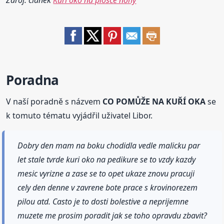
Zdroj: článek
Kuří oko na plosce nohy
Poradna
V naší poradně s názvem
CO POMŮŽE NA KUŘÍ OKA
se
k tomuto tématu vyjádřil uživatel Libor.
Dobry den mam na boku chodidla vedle malicku par
let stale tvrde kuri oko na pedikure se to vzdy kazdy
mesic vyrizne a zase se to opet ukaze znovu pracuji
cely den denne v zavrene bote prace s krovinorezem
pilou atd. Casto je to dosti bolestive a neprijemne
muzete me prosim poradit jak se toho opravdu zbavit?