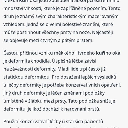
Měkká
kuří
oka jsou způsobená absorpcí extrémního
množství vlhkosti, které je zapříčiněné pocením. Tento
druh je známý svým charakteristickým macerovaným
vzhledem. Jedná se o velmi bolestivé zranění, které
může postihnout všechny prsty na noze. Nejčastěji
se objevuje mezi čtvrtým a pátým prstem.
Častou příčinou vzniku měkkého i tvrdého
kuří
ho oka
je deformita chodidla. Úspěšná léčba závisí
na závažnosti deformity. Mladí lidé trpí často již
statickou deformitou. Pro dosažení lepších výsledků
u léčby deformity je potřeba konzervativních opatření.
Jiný druh deformity je léčen změnami podložky
umístěné v žlábku mezi prsty. Tato podložka snižuje
deformitu, jelikož dochází k narovnání prstů.
Použití konzervativní léčby u starších pacientů