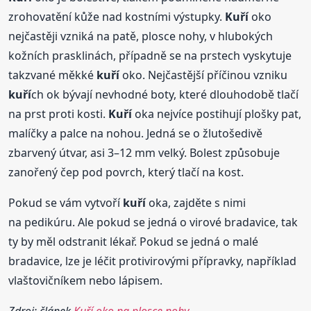
zrohovatění kůže nad kostními výstupky.
Kuří
oko
nejčastěji vzniká na patě, plosce nohy, v hlubokých
kožních prasklinách, případně se na prstech vyskytuje
takzvané měkké
kuří
oko. Nejčastější příčinou vzniku
kuří
ch ok bývají nevhodné boty, které dlouhodobě tlačí
na prst proti kosti.
Kuří
oka nejvíce postihují plošky pat,
malíčky a palce na nohou. Jedná se o žlutošedivě
zbarvený útvar, asi 3–12 mm velký. Bolest způsobuje
zanořený čep pod povrch, který tlačí na kost.
Pokud se vám vytvoří
kuří
oka, zajděte s nimi
na pedikúru. Ale pokud se jedná o virové bradavice, tak
ty by měl odstranit lékař. Pokud se jedná o malé
bradavice, lze je léčit protivirovými přípravky, například
vlaštovičníkem nebo lápisem.