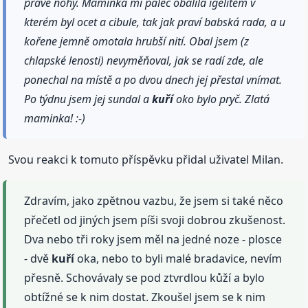
pravé nohy. Maminka mi palec obalila igelitem v
kterém byl ocet a cibule, tak jak praví babská rada, a u
kořene jemně omotala hrubší nití. Obal jsem (z
chlapské lenosti) nevyměňoval, jak se radí zde, ale
ponechal na místě a po dvou dnech jej přestal vnímat.
Po týdnu jsem jej sundal a
kuří
oko bylo pryč. Zlatá
maminka! :-)
Svou reakci k tomuto příspěvku přidal uživatel Milan.
Zdravím, jako zpětnou vazbu, že jsem si také něco
přečetl od jiných jsem píši svoji dobrou zkušenost.
Dva nebo tři roky jsem měl na jedné noze - plosce
- dvě
kuří
oka, nebo to byli malé bradavice, nevím
přesně. Schovávaly se pod ztvrdlou kůží a bylo
obtížné se k nim dostat. Zkoušel jsem se k nim