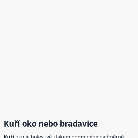
Kuří
oko nebo bradavice
Kuří
oko je bolestivé, tlakem podmíněné nadměrné