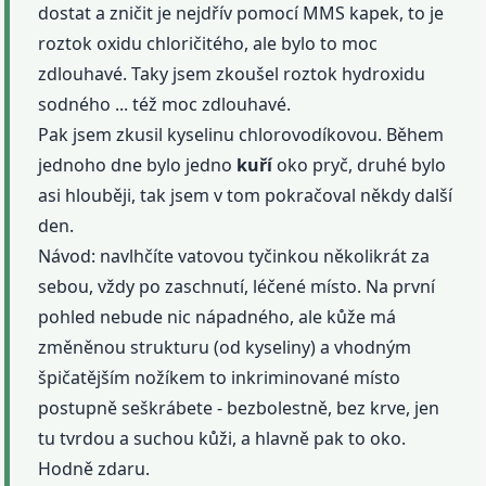
dostat a zničit je nejdřív pomocí MMS kapek, to je
roztok oxidu chloričitého, ale bylo to moc
zdlouhavé. Taky jsem zkoušel roztok hydroxidu
sodného ... též moc zdlouhavé.
Pak jsem zkusil kyselinu chlorovodíkovou. Během
jednoho dne bylo jedno
kuří
oko pryč, druhé bylo
asi hlouběji, tak jsem v tom pokračoval někdy další
den.
Návod: navlhčíte vatovou tyčinkou několikrát za
sebou, vždy po zaschnutí, léčené místo. Na první
pohled nebude nic nápadného, ale kůže má
změněnou strukturu (od kyseliny) a vhodným
špičatějším nožíkem to inkriminované místo
postupně seškrábete - bezbolestně, bez krve, jen
tu tvrdou a suchou kůži, a hlavně pak to oko.
Hodně zdaru.