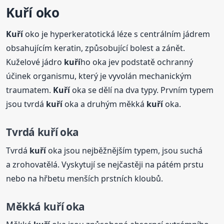
Kuří
oko
Kuří
oko je hyperkeratotická léze s centrálním jádrem
obsahujícím keratin, způsobující bolest a zánět.
Kuželové jádro
kuří
ho oka jev podstatě ochranný
účinek organismu, který je vyvolán mechanickým
traumatem.
Kuří
oka se dělí na dva typy. Prvním typem
jsou tvrdá
kuří
oka a druhým měkká
kuří
oka.
Tvrdá
kuří
oka
Tvrdá
kuří
oka jsou nejběžnějším typem, jsou suchá
a zrohovatělá. Vyskytují se nejčastěji na pátém prstu
nebo na hřbetu menších prstních kloubů.
Měkká
kuří
oka