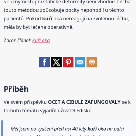
s různými stupni statické deformity není vhodné. Léčba
touto metodou způsobuje pocity nepohodlí u těchto
pacientů. Pokud
kuří
oka nereagují na zvolenou léčbu,
měla by být léčena operativně.
Zdroj: článek
Kuří oka
Příběh
Ve svém příspěvku
OCET A CIBULE ZAFUNGOVALY
se k
tomuto tématu vyjádřil uživatel Edisko.
Měl jsem po vyučení před asi 40 lety
kuří
oko na palci