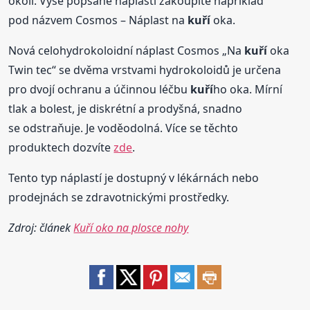
okolí. Výše popsané náplasti zakoupíte například
pod názvem Cosmos – Náplast na
kuří
oka.
Nová celohydrokoloidní náplast Cosmos „Na
kuří
oka
Twin tec“ se dvěma vrstvami hydrokoloidů je určena
pro dvojí ochranu a účinnou léčbu
kuří
ho oka. Mírní
tlak a bolest, je diskrétní a prodyšná, snadno
se odstraňuje. Je voděodolná. Více se těchto
produktech dozvíte
zde
.
Tento typ náplastí je dostupný v lékárnách nebo
prodejnách se zdravotnickými prostředky.
Zdroj: článek
Kuří oko na plosce nohy