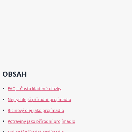
OBSAH
FAQ – Často kladené otázky
Nejrychlejší přírodní projímadlo
Ricinový olej jako projímadlo
Potraviny jako přírodní projímadlo