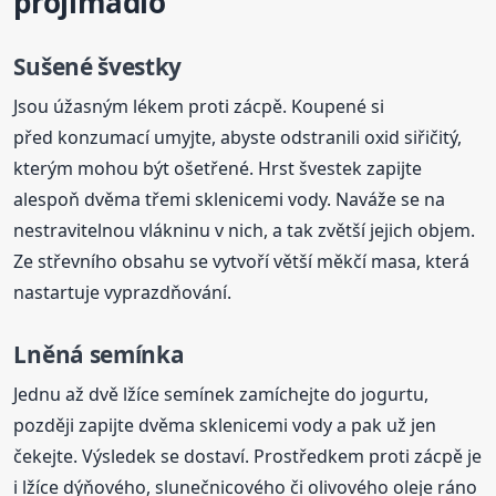
projímadlo
Sušené švestky
Jsou úžasným lékem proti zácpě. Koupené si
před konzumací umyjte, abyste odstranili oxid siřičitý,
kterým mohou být ošetřené. Hrst švestek zapijte
alespoň dvěma třemi sklenicemi vody. Naváže se na
nestravitelnou vlákninu v nich, a tak zvětší jejich objem.
Ze střevního obsahu se vytvoří větší měkčí masa, která
nastartuje vyprazdňování.
Lněná semínka
Jednu až dvě lžíce semínek zamíchejte do jogurtu,
později zapijte dvěma sklenicemi vody a pak už jen
čekejte. Výsledek se dostaví. Prostředkem proti zácpě je
i lžíce dýňového, slunečnicového či olivového oleje ráno