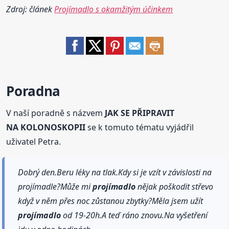
Zdroj: článek
Projímadlo s okamžitým účinkem
Poradna
V naší poradně s názvem
JAK SE PŘIPRAVIT
NA KOLONOSKOPII
se k tomuto tématu vyjádřil
uživatel Petra.
Dobrý den.Beru léky na tlak.Kdy si je vzít v závislosti na
projímadle?Může mi
projímadlo
nějak poškodit střevo
když v něm přes noc zůstanou zbytky?Měla jsem užít
projímadlo
od 19-20h.A teď ráno znovu.Na vyšetření