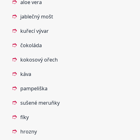
aloe vera
jablečný mošt
kuřecí vývar
čokoláda
kokosový ořech
káva
pampeliška
sušené meruňky
fíky
hrozny