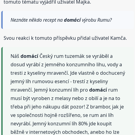
tomuto tématu vyjádřil uživatel Majka.
Neznáte někdo recept na
domácí
výrobu Rumu?
Svou reakci k tomuto příspěvku přidal uživatel Kamča.
Náš
domácí
Český rum tuzemák se vyráběl a
dosud vyrábí z jemného konzumního lihu, vody a
tresti z kyseliny mravenčí. Jde vlastně o dochucený
jemný líh rumovou esencí - trestí z kyseliny
mravenčí. Jemný konzumní líh pro
domácí
rum
musí být vyroben z melasy nebo z obilí a je na to
třeba při jeho nákupu dát pozor! Z brambor, jak je
ve společnosti hojně rozšířeno, se rum ani líh
nevyrábí. Jemný konzumní líh 80% jde koupit
běžně v internetových obchodech, anebo ho lze