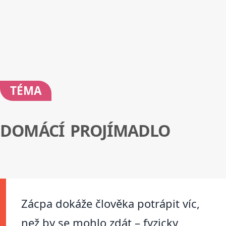
TÉMA
DOMÁCÍ PROJÍMADLO
Zácpa dokáže člověka potrápit víc,
než by se mohlo zdát – fyzicky