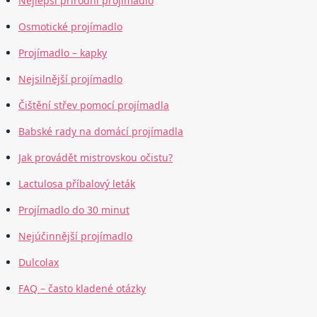
Nejlepší přírodní projímadlo
Osmotické projímadlo
Projímadlo – kapky
Nejsilnější projímadlo
Čištění střev pomocí projímadla
Babské rady na domácí projímadla
Jak provádět mistrovskou očistu?
Lactulosa příbalový leták
Projímadlo do 30 minut
Nejúčinnější projímadlo
Dulcolax
FAQ – často kladené otázky