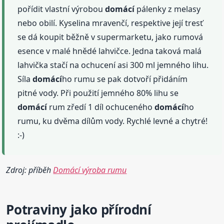
pořídit vlastní výrobou
domácí
pálenky z melasy
nebo obilí. Kyselina mravenčí, respektive její tresť
se dá koupit běžně v supermarketu, jako rumová
esence v malé hnědé lahvičce. Jedna taková malá
lahvička stačí na ochucení asi 300 ml jemného lihu.
Síla
domácí
ho rumu se pak dotvoří přidáním
pitné vody. Při použití jemného 80% lihu se
domácí
rum zředí 1 díl ochuceného
domácí
ho
rumu, ku dvěma dílům vody. Rychlé levné a chytré!
:-)
Zdroj: příběh
Domácí výroba rumu
Potraviny jako přírodní