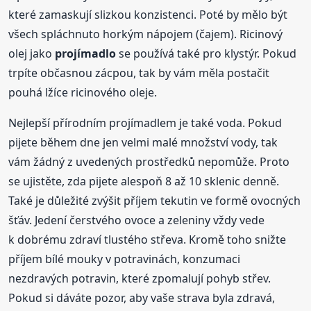
které zamaskují slizkou konzistenci. Poté by mělo být
všech spláchnuto horkým nápojem (čajem). Ricinový
olej jako
projímadlo
se používá také pro klystýr. Pokud
trpíte občasnou zácpou, tak by vám měla postačit
pouhá lžíce ricinového oleje.
Nejlepší přírodním projímadlem je také voda. Pokud
pijete během dne jen velmi malé množství vody, tak
vám žádný z uvedených prostředků nepomůže. Proto
se ujistěte, zda pijete alespoň 8 až 10 sklenic denně.
Také je důležité zvýšit příjem tekutin ve formě ovocných
šťáv. Jedení čerstvého ovoce a zeleniny vždy vede
k dobrému zdraví tlustého střeva. Kromě toho snižte
příjem bílé mouky v potravinách, konzumaci
nezdravých potravin, které zpomalují pohyb střev.
Pokud si dáváte pozor, aby vaše strava byla zdravá,