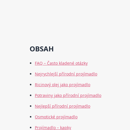
OBSAH
FAQ – Často kladené otázky
Nejrychlejší přírodní projímadlo
Ricinový olej jako projímadlo
Potraviny jako přírodní projímadlo
Nejlepší přírodní projímadlo
Osmotické projímadlo
Projímadlo – kapky