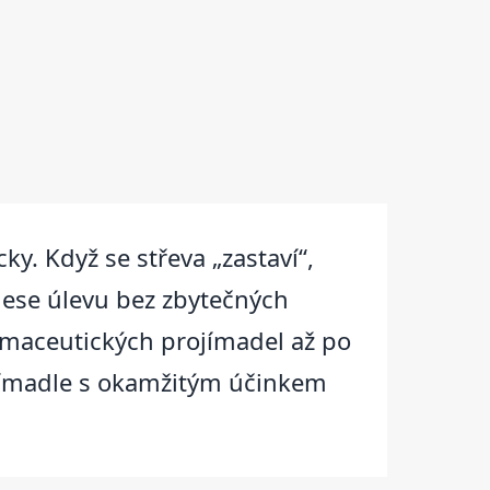
ky. Když se střeva „zastaví“,
inese úlevu bez zbytečných
rmaceutických projímadel až po
ojímadle s okamžitým účinkem