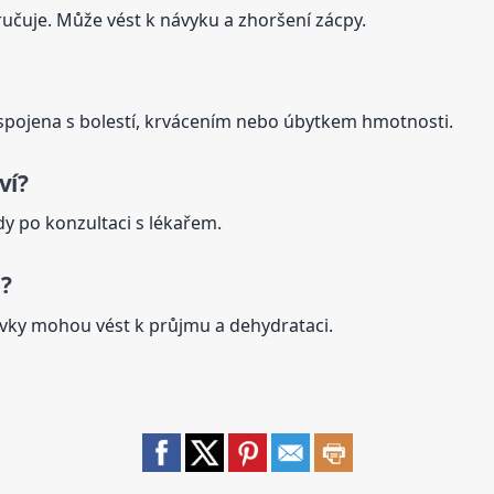
čuje. Může vést k návyku a zhoršení zácpy.
 spojena s bolestí, krvácením nebo úbytkem hmotnosti.
ví?
dy po konzultaci s lékařem.
?
ávky mohou vést k průjmu a dehydrataci.