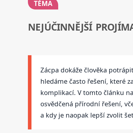
TÉMA
NEJÚČINNĚJŠÍ PROJÍM
Zácpa dokáže člověka potrápit 
hledáme často řešení, které za
komplikací. V tomto článku na
osvědčená přírodní řešení, v
a kdy je naopak lepší zvolit še