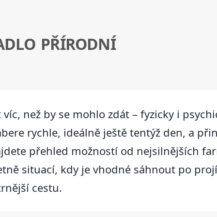
ADLO PŘÍRODNÍ
víc, než by se mohlo zdát – fyzicky i psychic
bere rychle, ideálně ještě tentýž den, a př
jdete přehled možností od nejsilnějších fa
četně situací, kdy je vhodné sáhnout po pr
trnější cestu.