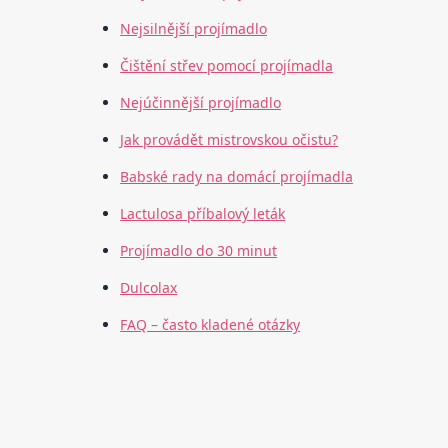
Nejsilnější projímadlo
Čištění střev pomocí projímadla
Nejúčinnější projímadlo
Jak provádět mistrovskou očistu?
Babské rady na domácí projímadla
Lactulosa příbalový leták
Projímadlo do 30 minut
Dulcolax
FAQ – často kladené otázky