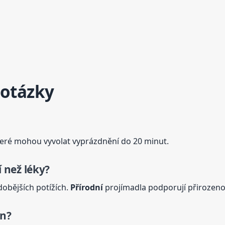
 otázky
 které mohou vyvolat vyprázdnění do 20 minut.
 než léky?
obějších potížích.
Přírodní
projímadla podporují přirozenou
en?