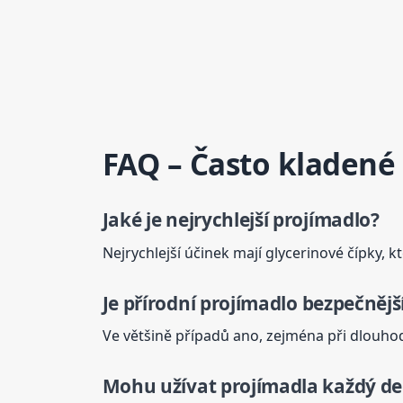
FAQ – Často kladené
Jaké je nejrychlejší
projímadlo
?
Nejrychlejší účinek mají glycerinové čípky,
Je
přírodní
projímadlo
bezpečnější
Ve většině případů ano, zejména při dlouhod
Mohu užívat projímadla každý d