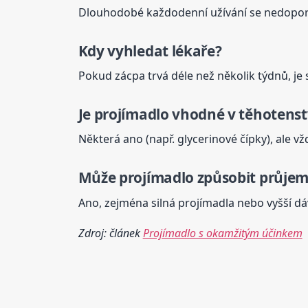
Dlouhodobé každodenní užívání se nedoporu
Kdy vyhledat lékaře?
Pokud zácpa trvá déle než několik týdnů, je
Je
projímadlo
vhodné v těhotenst
Některá ano (např. glycerinové čípky), ale vž
Může
projímadlo
způsobit průjem
Ano, zejména silná projímadla nebo vyšší d
Zdroj: článek
Projímadlo s okamžitým účinkem