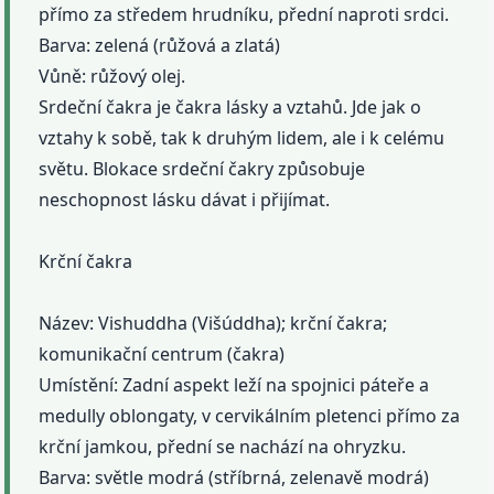
přímo za středem hrudníku, přední naproti srdci.
Barva: zelená (růžová a zlatá)
Vůně: růžový olej.
Srdeční čakra je čakra lásky a vztahů. Jde jak o
vztahy k sobě, tak k druhým lidem, ale i k celému
světu. Blokace srdeční čakry způsobuje
neschopnost lásku dávat i přijímat.
Krční čakra
Název: Vishuddha (Višúddha); krční čakra;
komunikační centrum (čakra)
Umístění: Zadní aspekt leží na spojnici páteře a
medully oblongaty, v cervikálním pletenci přímo za
krční jamkou, přední se nachází na ohryzku.
Barva: světle modrá (stříbrná, zelenavě modrá)