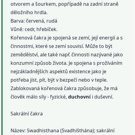
otvorem a šourkem, popřípadě na zadní straně
děložního hrdla.
Barva: červená, rudá
Vůně: cedr, hřebíček.
Kořenová čakra je spojená se zemí, její energií a s
činnostmi, které se zemí souvisí. Může to být
zemědělství, ale také např. činnosti nazývané jako
konzumní způsob života. Je spojena s prožíváním
nejzákladnějších aspektů existence jako je
potřeba jíst, pít, být v bezpečí nebo v teple.
Zablokovaná kořenová čakra způsobuje, že má
člověk málo síly - fyzické,
duchovní
i duševní.
Sakrální čakra
Název: Swadhisthana (Svadhišthána); sakrální