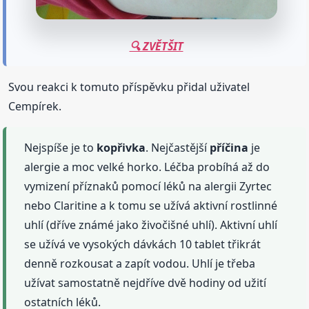
🔍 ZVĚTŠIT
Svou reakci k tomuto příspěvku přidal uživatel
Cempírek.
Nejspíše je to
kopřivka
. Nejčastější
příčina
je
alergie a moc velké horko. Léčba probíhá až do
vymizení příznaků pomocí léků na alergii Zyrtec
nebo Claritine a k tomu se užívá aktivní rostlinné
uhlí (dříve známé jako živočišné uhlí). Aktivní uhlí
se užívá ve vysokých dávkách 10 tablet třikrát
denně rozkousat a zapít vodou. Uhlí je třeba
užívat samostatně nejdříve dvě hodiny od užití
ostatních léků.