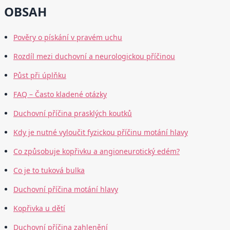
OBSAH
Pověry o pískání v pravém uchu
Rozdíl mezi duchovní a neurologickou příčinou
Půst při úplňku
FAQ – Často kladené otázky
Duchovní příčina prasklých koutků
Kdy je nutné vyloučit fyzickou příčinu motání hlavy
Co způsobuje kopřivku a angioneurotický edém?
Co je to tuková bulka
Duchovní příčina motání hlavy
Kopřivka u dětí
Duchovní příčina zahlenění