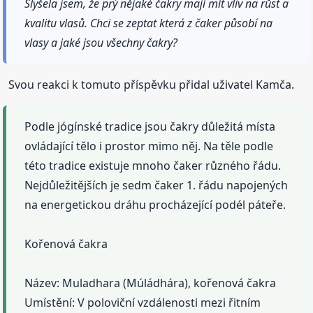
Slyšela jsem, že prý nějaké čakry mají mít vliv na růst a
kvalitu vlasů. Chci se zeptat která z čaker působí na
vlasy a jaké jsou všechny čakry?
Svou reakci k tomuto příspěvku přidal uživatel Kamča.
Podle jógínské tradice jsou čakry důležitá místa
ovládající tělo i prostor mimo něj. Na těle podle
této tradice existuje mnoho čaker různého řádu.
Nejdůležitějších je sedm čaker 1. řádu napojených
na energetickou dráhu procházející podél páteře.
Kořenová čakra
Název: Muladhara (Múládhára), kořenová čakra
Umístění: V poloviční vzdálenosti mezi řitním