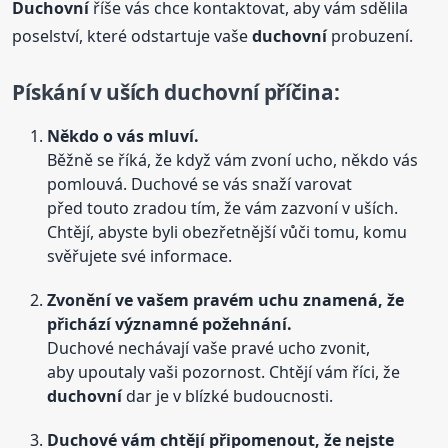
Duchovní
říše vás chce kontaktovat, aby vám sdělila
poselství, které odstartuje vaše
duchovní
probuzení.
Pískání v uších
duchovní
příčina
:
Někdo o vás mluví.
Běžně se říká, že když vám zvoní ucho, někdo vás
pomlouvá. Duchové se vás snaží varovat
před touto zradou tím, že vám zazvoní v uších.
Chtějí, abyste byli obezřetnější vůči tomu, komu
svěřujete své informace.
Zvonění ve vašem pravém uchu znamená, že
přichází významné požehnání.
Duchové nechávají vaše pravé ucho zvonit,
aby upoutaly vaši pozornost. Chtějí vám říci, že
duchovní
dar je v blízké budoucnosti.
Duchové vám chtějí připomenout, že nejste