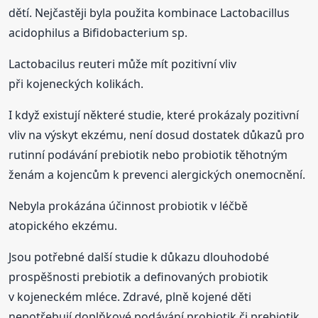
dětí. Nejčastěji byla použita kombinace Lactobacillus
acidophilus a Bifidobacterium sp.
Lactobacilus reuteri může mít pozitivní vliv
při kojeneckých kolikách.
I když existují některé studie, které prokázaly pozitivní
vliv na výskyt ekzému, není dosud dostatek důkazů pro
rutinní podávání prebiotik nebo probiotik těhotným
ženám a kojencům k prevenci alergických onemocnění.
Nebyla prokázána účinnost probiotik v léčbě
atopického ekzému.
Jsou potřebné další studie k důkazu dlouhodobé
prospěšnosti prebiotik a definovaných probiotik
v kojeneckém mléce. Zdravé, plně kojené děti
nepotřebují doplňkové podávání probiotik či prebiotik.