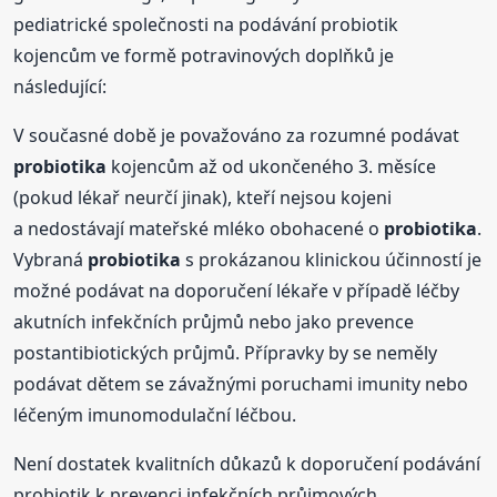
pediatrické společnosti na podávání probiotik
kojencům ve formě potravinových doplňků je
následující:
V současné době je považováno za rozumné podávat
probiotika
kojencům až od ukončeného 3. měsíce
(pokud lékař neurčí jinak), kteří nejsou kojeni
a nedostávají mateřské mléko obohacené o
probiotika
.
Vybraná
probiotika
s prokázanou klinickou účinností je
možné podávat na doporučení lékaře v případě léčby
akutních infekčních průjmů nebo jako prevence
postantibiotických průjmů. Přípravky by se neměly
podávat dětem se závažnými poruchami imunity nebo
léčeným imunomodulační léčbou.
Není dostatek kvalitních důkazů k doporučení podávání
probiotik k prevenci infekčních průjmových