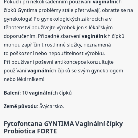
Pokud i při několikadenním používaní
vaginální
ch
čípků Gyntima problémy stále přetrvávají, obraťte se na
gynekologa! Po gynekologických zákrocích a v
těhotenství používejte výrobek jen s lékařským
doporučením! Případné zbarvení
vaginální
ch čípků
mohou zapříčinit rostlinné složky, neznamená
to poškození nebo nepoužitelnost výrobku.
Při používaní poševní antikoncepce konzultujte
používání
vaginální
ch čípků se svým gynekologem
nebo lékárníkem!
Balení:
10
vaginální
ch čípků
Země původu
: Švýcarsko.
Fytofontana GYNTIMA
Vaginální
čípky
Probiotica FORTE