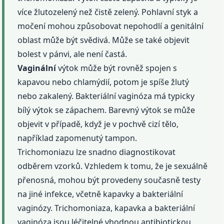
více žlutozelený než čistě zelený. Pohlavní styk a
močení mohou způsobovat nepohodlí a genitální
oblast může být svědivá. Může se také objevit
bolest v pánvi, ale není častá.
Vaginální
výtok může být rovněž spojen s
kapavou nebo chlamýdií, potom je spíše žlutý
nebo zakalený. Bakteriální vaginóza má typicky
bílý výtok se zápachem. Barevný výtok se může
objevit v případě, když je v pochvě cizí tělo,
například zapomenutý tampon.
Trichomoniazu lze snadno diagnostikovat
odběrem vzorků. Vzhledem k tomu, že je sexuálně
přenosná, mohou být provedeny současně testy
na jiné infekce, včetně kapavky a bakteriální
vaginózy. Trichomoniaza, kapavka a bakteriální
vaginóza jsou léčitelné vhodnou antibiotickou