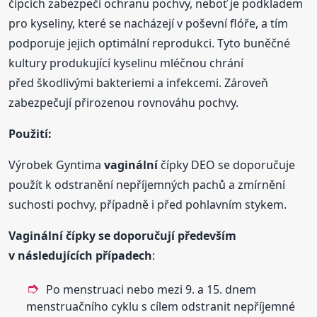
čípcích zabezpečí ochranu pochvy, neboť je podkladem
pro kyseliny, které se nacházejí v poševní flóře, a tím
podporuje jejich optimální reprodukci. Tyto buněčné
kultury produkující kyselinu mléčnou chrání
před škodlivými bakteriemi a infekcemi. Zároveň
zabezpečují přirozenou rovnováhu pochvy.
Použití:
Výrobek Gyntima
vaginální
čípky DEO se doporučuje
použít k odstranění nepříjemných pachů a zmírnění
suchosti pochvy, případně i před pohlavním stykem.
Vaginální
čípky se doporučují především
v následujících případech
:
Po menstruaci nebo mezi 9. a 15. dnem
menstruačního cyklu s cílem odstranit nepříjemné