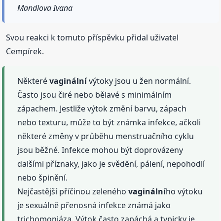
Mandlova Ivana
Svou reakci k tomuto příspěvku přidal uživatel
Cempírek.
Některé
vaginální
výtoky jsou u žen normální.
Často jsou čiré nebo bělavé s minimálním
zápachem. Jestliže výtok změní barvu, zápach
nebo texturu, může to být známka infekce, ačkoli
některé změny v průběhu menstruačního cyklu
jsou běžné. Infekce mohou být doprovázeny
dalšími příznaky, jako je svědění, pálení, nepohodlí
nebo špinění.
Nejčastější příčinou zeleného
vaginální
ho výtoku
je sexuálně přenosná infekce známá jako
trichomoniáza. Výtok často zapáchá a typicky je