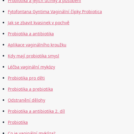
Probiotika a jejich účinky a působení
Fytofontana Gyntima Vaginální čípky Probiotica
Jak se zbavit kvasinek v pochvě
Probiotika a antibiotika
Aplikace vaginálního kroužku
Kdy mají probiotika smysl
Léčba vaginální mykózy
Probiotika pro děti
Probiotika a prebiotika
Odstranění dělohy
Probiotika a antibiotika 2. díl
Probiotika
Co je vaginální mykóza?