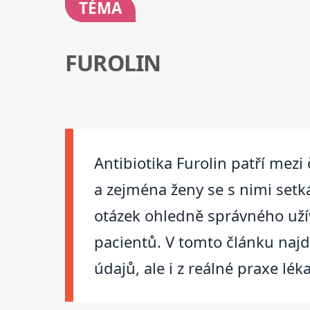
TÉMA
FUROLIN
Antibiotika Furolin patří me
a zejména ženy se s nimi setká
otázek ohledně správného užív
pacientů. V tomto článku najde
údajů, ale i z reálné praxe lék