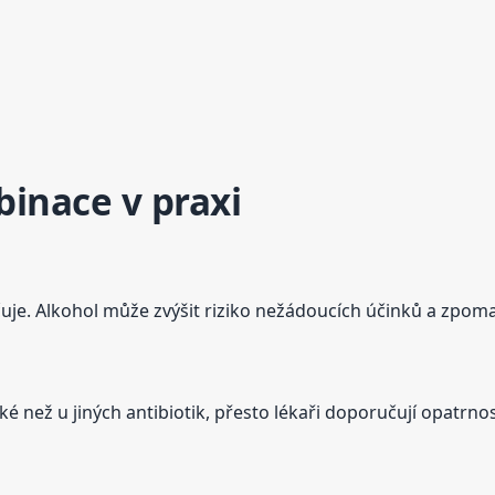
inace v praxi
je. Alkohol může zvýšit riziko nežádoucích účinků a zpomal
 než u jiných antibiotik, přesto lékaři doporučují opatrnost