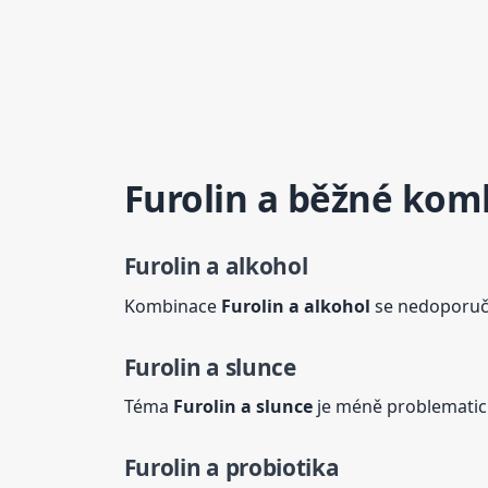
Furolin
a běžné komb
Furolin
a alkohol
Kombinace
Furolin
a alkohol
se nedoporuču
Furolin
a slunce
Téma
Furolin
a slunce
je méně problematické
Furolin
a probiotika