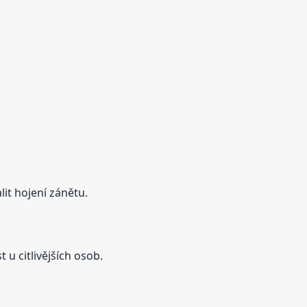
it hojení zánětu.
 u citlivějších osob.