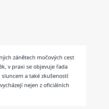
vaných zánětech močových cest
k, v praxi se objevuje řada
i sluncem a také zkušeností
ycházejí nejen z oficiálních