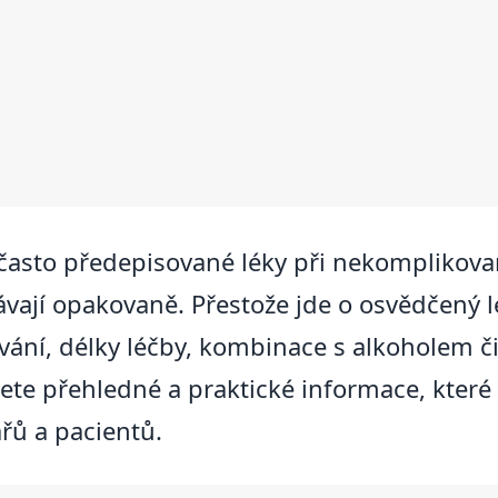
zi často předepisované léky při nekompliko
vají opakovaně. Přestože jde o osvědčený lé
ání, délky léčby, kombinace s alkoholem č
te přehledné a praktické informace, které v
ařů a pacientů.