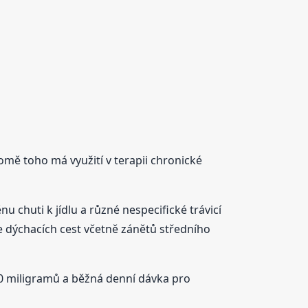
omě toho má využití v terapii chronické
u chuti k jídlu a různé nespecifické trávicí
kce dýchacích cest včetně zánětů středního
400 miligramů a běžná denní dávka pro