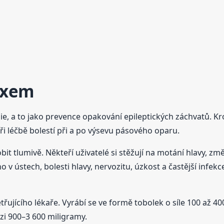
x
em
ie, a to jako prevence opakování epileptických záchvatů. Kr
ři léčbě bolestí při a po výsevu pásového oparu.
 tlumivě. Někteří uživatelé si stěžují na motání hlavy, změn
cho v ústech, bolesti hlavy, nervozitu, úzkost a častější infe
třujícího lékaře. Vyrábí se ve formě tobolek o síle 100 až 
i 900–3 600 miligramy.