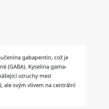
loučenina gabapentin, což je
né (GABA). Kyselina gama-
šející vzruchy mezi
 ale svým vlivem na centrální