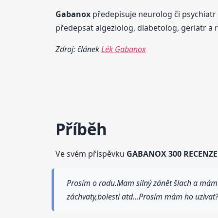
Gabanox
předepisuje neurolog či psychiatr 
předepsat algeziolog, diabetolog, geriatr a
Zdroj: článek
Lék Gabanox
Příběh
Ve svém příspěvku
GABANOX 300 RECENZE
Prosím o radu.Mam silný zánět šlach a mám s
záchvaty,bolesti atd...Prosím mám ho uziva