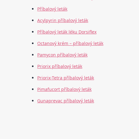
Příbalový leták
Acylpyrin příbalový leták
Příbalový leták léku Dorsiflex
Octanový krém – příbalový leták
Pamycon příbalový leták
Priorix příbalový leták
Priorix-Tetra příbalový leták
Pimafucort příbalový leták
Gunaprevac příbalový leták