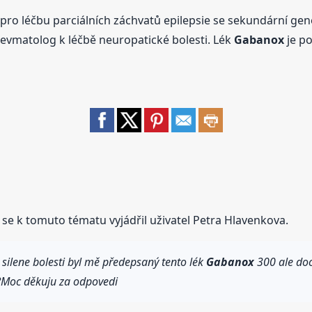
pro léčbu parciálních záchvatů epilepsie se sekundární gene
 revmatolog k léčbě neuropatické bolesti. Lék
Gabanox
je po
se k tomuto tématu vyjádřil uživatel Petra Hlavenkova.
ilene bolesti byl mě předepsaný tento lék
Gabanox
300 ale doct
t?Moc děkuju za odpovedi