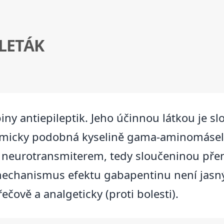
LETÁK
iny antiepileptik. Jeho účinnou látkou je s
hemicky podobná kyselině gama-aminomásel
eurotransmiterem, tedy sloučeninou přená
chanismus efektu gabapentinu není jasný,
čově a analgeticky (proti bolesti).