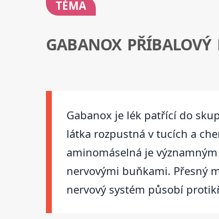
TÉMA
GABANOX PŘÍBALOVÝ 
Gabanox je lék patřící do skup
látka rozpustná v tucích a c
aminomáselná je významným n
nervovými buňkami. Přesný me
nervový systém působí protikře