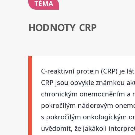
TÉMA
HODNOTY CRP
C-reaktivní protein (CRP) je l
CRP jsou obvykle známkou ak
chronickým onemocněním a ra
pokročilým nádorovým onemoc
s pokročilým onkologickým o
uvědomit, že jakákoli interpr