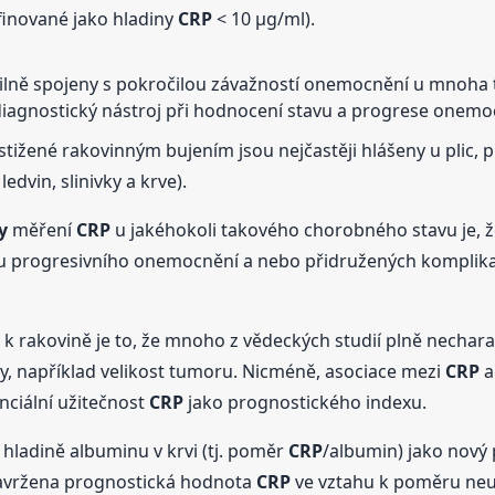
finované jako hladiny
CRP
< 10 µg/ml).
ilně spojeny s pokročilou závažností onemocnění u mnoha 
 diagnostický nástroj při hodnocení stavu a progrese onemoc
ižené rakovinným bujením jsou nejčastěji hlášeny u plic, prs
dvin, slinivky a krve).
y
měření
CRP
u jakéhokoli takového chorobného stavu je, že 
u progresivního onemocnění a nebo přidružených komplikací
k rakovině je to, že mnoho z vědeckých studií plně nechar
y, například velikost tumoru. Nicméně, asociace mezi
CRP
a
nciální užitečnost
CRP
jako prognostického indexu.
 hladině albuminu v krvi (tj. poměr
CRP
/albumin) jako nový 
 navržena prognostická hodnota
CRP
ve vztahu k poměru neut