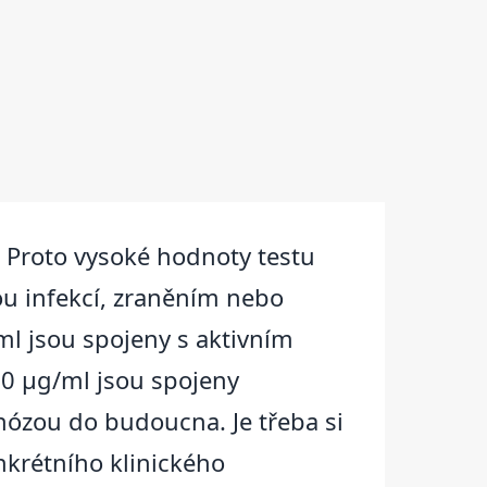
t. Proto vysoké hodnoty testu
u infekcí, zraněním nebo
l jsou spojeny s aktivním
0 μg/ml jsou spojeny
zou do budoucna. Je třeba si
nkrétního klinického