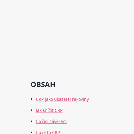
OBSAH
CRP jako ukazatel rakoviny
Jak snížit CRP
Co říci závěrem
Co je to CRP