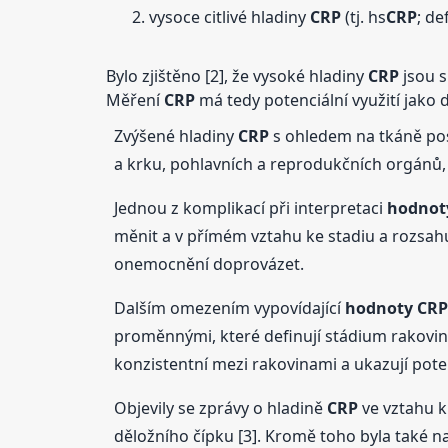
vysoce citlivé hladiny
CRP
(tj. hs
CRP
; de
Bylo zjištěno [2], že vysoké hladiny
CRP
jsou s
Měření
CRP
má tedy potenciální využití jako
Zvýšené hladiny
CRP
s ohledem na tkáně post
a krku, pohlavních a reprodukčních orgánů, le
Jednou z komplikací při interpretaci
hodnot
měnit a v přímém vztahu ke stadiu a rozsah
onemocnění doprovázet.
Dalším omezením vypovídající
hodnoty
CRP
proměnnými, které definují stádium rakovin
konzistentní mezi rakovinami a ukazují pote
Objevily se zprávy o hladině
CRP
ve vztahu k
děložního čípku [3]. Kromě toho byla také