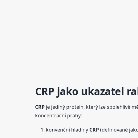
CRP
jako ukazatel r
CRP
je jediný protein, který lze spolehlivě m
koncentrační prahy:
konvenční hladiny
CRP
(definované jak