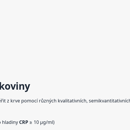
akoviny
ěřit z krve pomocí různých kvalitativních, semikvantitativníc
o hladiny
CRP
≥ 10 µg/ml)