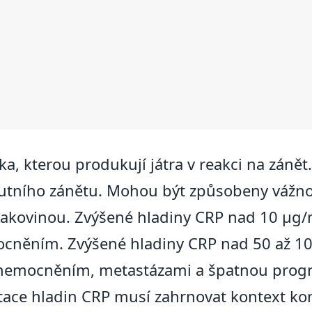
átka, kterou produkují játra v reakci na záně
utního zánětu. Mohou být způsobeny vážno
kovinou. Zvýšené hladiny CRP nad 10 μg/m
něním. Zvýšené hladiny CRP nad 50 až 10
nemocněním, metastázami a špatnou prognó
etace hladin CRP musí zahrnovat kontext ko