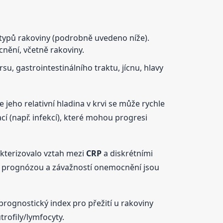
typů rakoviny (podrobně uvedeno níže).
nění, včetně rakoviny.
u, gastrointestinálního traktu, jícnu, hlavy
jeho relativní hladina v krvi se může rychle
 (např. infekcí), které mohou progresi
akterizovalo vztah mezi
CRP
a diskrétními
 prognózou a závažností onemocnění jsou
prognostický index pro přežití u rakoviny
rofily/lymfocyty.