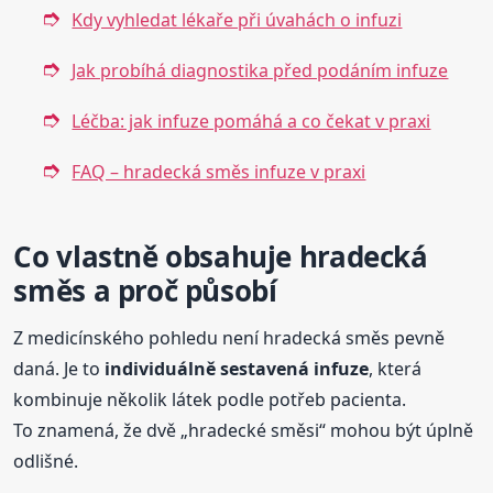
Kdy vyhledat lékaře při úvahách o infuzi
Jak probíhá diagnostika před podáním infuze
Léčba: jak infuze pomáhá a co čekat v praxi
FAQ – hradecká směs infuze v praxi
Co vlastně obsahuje hradecká
směs a proč působí
Z medicínského pohledu není hradecká směs pevně
daná. Je to
individuálně sestavená infuze
, která
kombinuje několik látek podle potřeb pacienta.
To znamená, že dvě „hradecké směsi“ mohou být úplně
odlišné.