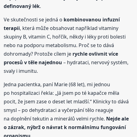
definovaný lék
.
Ve skutečnosti se jedná o
kombinovanou infuzní
terapii
, která může obsahovat například vitaminy
skupiny B, vitamin C, hořčík, někdy i léky proti bolesti
nebo na podporu metabolismu. Proč se to dává
dohromady? Protože cílem je
rychle ovlivnit více
procesů v těle najednou
– hydrataci, nervový systém,
svaly i imunitu.
Jedna pacientka, paní Marie (68 let), mi jednou
po hospitalizaci řekla: „Já jsem po té kapačce měla
pocit, že jsem zase o deset let mladší.“ Klinicky to dává
smysl – po dehydrataci a vyčerpání tělo reaguje
na doplnění tekutin a minerálů velmi rychle.
Nejde ale
o zázrak, nýbrž o návrat k normálnímu fungování
organismu
.