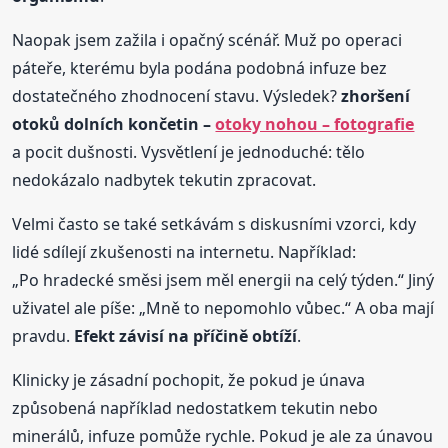
Naopak jsem zažila i opačný scénář. Muž po operaci
páteře, kterému byla podána podobná infuze bez
dostatečného zhodnocení stavu. Výsledek?
zhoršení
otoků dolních končetin –
otoky nohou – fotografie
a pocit dušnosti. Vysvětlení je jednoduché: tělo
nedokázalo nadbytek tekutin zpracovat.
Velmi často se také setkávám s diskusními vzorci, kdy
lidé sdílejí zkušenosti na internetu. Například:
„Po hradecké směsi jsem měl energii na celý týden.“ Jiný
uživatel ale píše: „Mně to nepomohlo vůbec.“ A oba mají
pravdu.
Efekt závisí na příčině obtíží
.
Klinicky je zásadní pochopit, že pokud je únava
způsobená například nedostatkem tekutin nebo
minerálů, infuze pomůže rychle. Pokud je ale za únavou