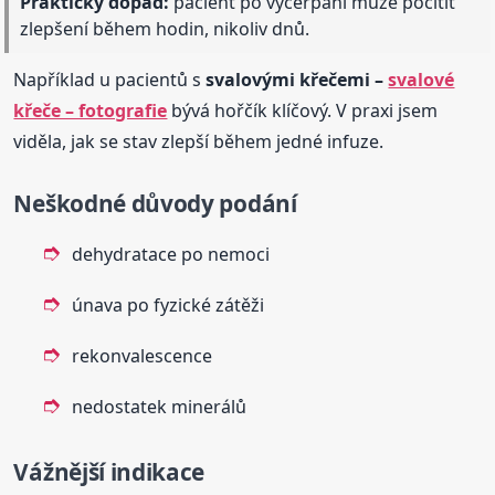
Praktický dopad:
pacient po vyčerpání může pocítit
zlepšení během hodin, nikoliv dnů.
Například u pacientů s
svalovými křečemi –
svalové
křeče – fotografie
bývá hořčík klíčový. V praxi jsem
viděla, jak se stav zlepší během jedné infuze.
Neškodné důvody podání
dehydratace po nemoci
únava po fyzické zátěži
rekonvalescence
nedostatek minerálů
Vážnější indikace