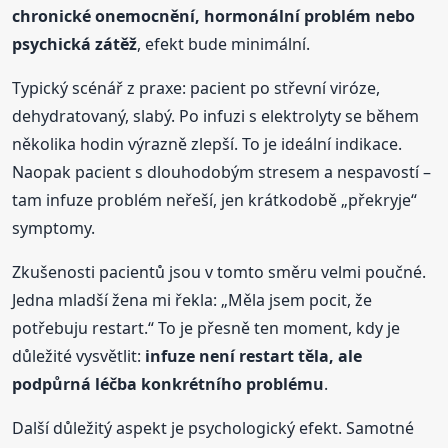
chronické onemocnění, hormonální problém nebo
psychická zátěž
, efekt bude minimální.
Typický scénář z praxe: pacient po střevní viróze,
dehydratovaný, slabý. Po infuzi s elektrolyty se během
několika hodin výrazně zlepší. To je ideální indikace.
Naopak pacient s dlouhodobým stresem a nespavostí –
tam infuze problém neřeší, jen krátkodobě „překryje“
symptomy.
Zkušenosti pacientů jsou v tomto směru velmi poučné.
Jedna mladší žena mi řekla: „Měla jsem pocit, že
potřebuju restart.“ To je přesně ten moment, kdy je
důležité vysvětlit:
infuze není restart těla, ale
podpůrná léčba konkrétního problému
.
Další důležitý aspekt je psychologický efekt. Samotné