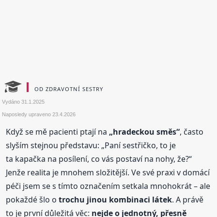
OD ZDRAVOTNÍ SESTRY
Vydáno
31.1.2025
Naposledy upraveno
23.4.2026
Když se mě pacienti ptají na
„hradeckou směs“
, často
slyším stejnou představu: „Paní sestřičko, to je
ta kapačka na posílení, co vás postaví na nohy, že?“
Jenže realita je mnohem složitější. Ve své praxi v domácí
péči jsem se s tímto označením setkala mnohokrát – ale
pokaždé šlo o
trochu jinou kombinaci látek
. A právě
to je první důležitá věc:
nejde o jednotný, přesně