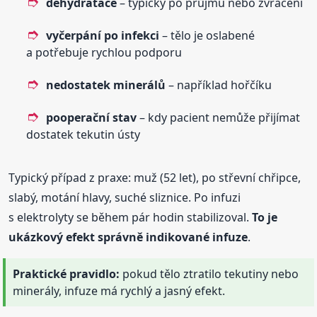
dehydratace
– typicky po průjmu nebo zvracení
vyčerpání po infekci
– tělo je oslabené
a potřebuje rychlou podporu
nedostatek minerálů
– například hořčíku
pooperační stav
– kdy pacient nemůže přijímat
dostatek tekutin ústy
Typický případ z praxe: muž (52 let), po střevní chřipce,
slabý, motání hlavy, suché sliznice. Po infuzi
s elektrolyty se během pár hodin stabilizoval.
To je
ukázkový efekt správně indikované infuze
.
Praktické pravidlo:
pokud tělo ztratilo tekutiny nebo
minerály, infuze má rychlý a jasný efekt.