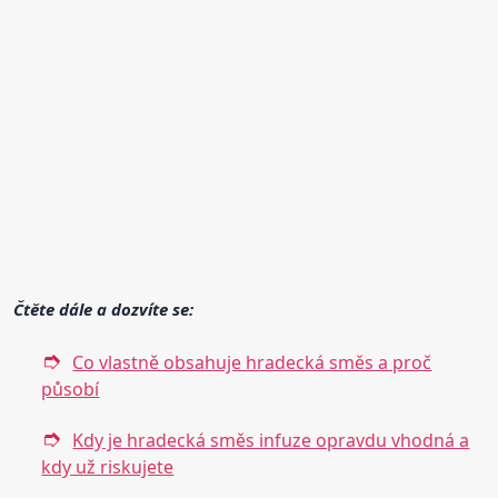
Čtěte dále a dozvíte se:
Co vlastně obsahuje hradecká směs a proč
působí
Kdy je hradecká směs infuze opravdu vhodná a
kdy už riskujete