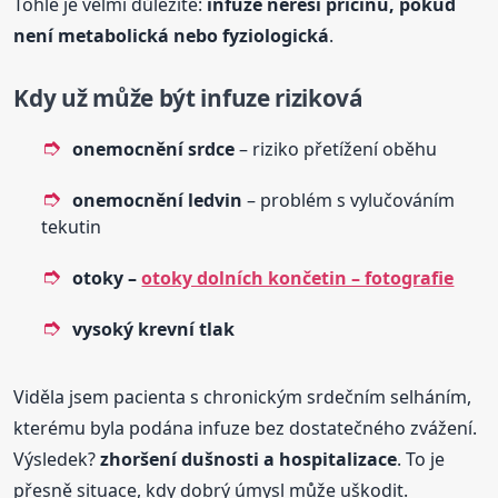
Tohle je velmi důležité:
infuze neřeší příčinu, pokud
není metabolická nebo fyziologická
.
Kdy už může být infuze riziková
onemocnění srdce
– riziko přetížení oběhu
onemocnění ledvin
– problém s vylučováním
tekutin
otoky –
otoky dolních končetin – fotografie
vysoký krevní tlak
Viděla jsem pacienta s chronickým srdečním selháním,
kterému byla podána infuze bez dostatečného zvážení.
Výsledek?
zhoršení dušnosti a hospitalizace
. To je
přesně situace, kdy dobrý úmysl může uškodit.