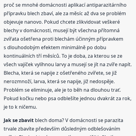
proč se mnohé domácnosti aplikací antiparazitárního
přípravku blech zbaví, ale za měsíc až dva se problém
objevuje nanovo. Pokud chcete zlikvidovat veškeré
blechy v domácnosti, musejí být všechna přítomná
zvířata ošetřena proti blechám účinným přípravkem
s dlouhodobým efektem minimálně po dobu
kontinuálních tří měsíců. To je doba, za kterou se ze
všech vajíček vylíhnou larvy a musejí se jít na zvíře napít.
Blecha, která se napije z ošetřeného zvířete, se již
nerozmnoží, larva, která se napije, již nedospěje.
Problém se eliminuje, ale je to běh na dlouhou trať.
Pokud kočku nebo psa odblešíte jednou dvakrát za rok,
je to k ničemu.
Jak se
zbavit
blech doma? V domácnosti se parazita
trvale zbavíte především důsledným odblešováním