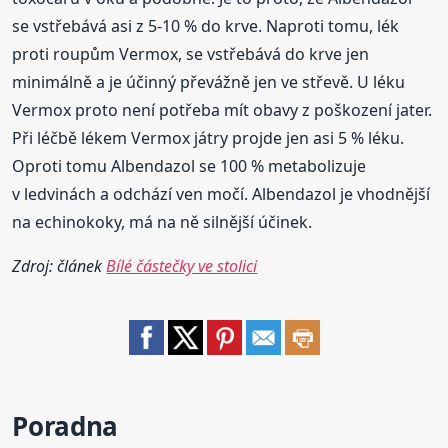
se vstřebává asi z 5-10 % do krve. Naproti tomu, lék
proti roupům Vermox, se vstřebává do krve jen
minimálně a je účinný převážně jen ve střevě. U léku
Vermox proto není potřeba mít obavy z poškození jater.
Při léčbě lékem Vermox játry projde jen asi 5 % léku.
Oproti tomu Albendazol se 100 % metabolizuje
v ledvinách a odchází ven močí. Albendazol je vhodnější
na echinokoky, má na ně silnější účinek.
Zdroj: článek
Bílé částečky ve stolici
Poradna