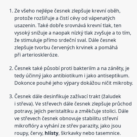
Ze všeho nejlépe česnek zlepšuje krevní oběh,
protože rozšiřuje a čistí cévy od vápenatých
usazenin. Také dobře srovnává krevní tlak, ten
vysoký snižuje a naopak nízký tlak zvyšuje a to tím,
že stimuluje přímo srdeční sval. Dále česnek
zlepšuje tvorbu červených krvinek a pomáhá
při arterioskleróze.
Česnek také působí proti bakteriím a na záněty, je
tedy účinný jako antibiotikum i jako antiseptikum.
Dokonce pouhé jeho výpary dokážou ničit mikroby.
Česnek dále desinfikuje zažívací trakt (žaludek
i střeva). Ve střevech dále česnek zlepšuje průchod
potravy, jejich peristaltiku a změkčuje stolici. Dále
ve střevech česnek obnovuje stabilitu střevní
mikroflóry a vyhání ze střev parazity, jako jsou
roupy, červy,
hlísty
, škrkavky nebo tasemnice.