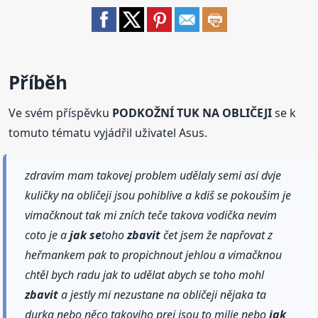
Příběh
Ve svém příspěvku
PODKOŽNÍ TUK NA OBLIČEJI
se k
tomuto tématu vyjádřil uživatel Asus.
zdravim mam takovej problem udělaly semi asi dvje
kuličky na obličeji jsou pohiblive a kdiš se pokoušim je
vimačknout tak mi zních teče takova vodička nevim
coto je a
jak se
toho
zbavit
čet jsem že napřovat z
heřmankem pak to propichnout jehlou a vimačknou
chtěl bych radu jak to udělat abych se toho mohl
zbavit
a jestly mi nezustane na obličeji nějaka ta
durka nebo něco takoviho prej jsou to milie nebo
jak