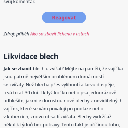
svůj komentář.
Reagovat
Zdroj: příběh
Ako sa zbavit lichenu v ustach
Likvidace blech
Jak se
zbavit
blech u zvířat? Mějte na paměti, že vajíčka
jsou patrně největším problémem domácností
se zvířaty. Než blecha přes vylíhnutí a larvu dospěje,
trvá to až 30 dní. I když kočku nebo psa jednorázově
odblešíte, jakmile dorostou nové blechy z neviditelných
vajíček, které se vám povalují po podlaze nebo
v kobercích, znovu obsadí zvířata. Blechy vydrží až
několik týdnů bez potravy. Tento fakt je příčinou toho,