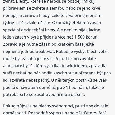
zvířat. Blechy, které se narodí, se později infikují
přípravkem ze zvířete a zemřou nebo se jeho krve
nenapijí a zemřou hlady. Celé to trvá přinejmenším
týdny, spíše však měsíce. Okamžitý efekt má zásah
speciální dezinsekční firmy. Ale není to nijak laciné.
Jeden zásah v bytě přijde na více než 1 500 korun.
Zpravidla je nutné zásah po krátkém čase ještě
nejméně jednou opakovat. Pokud je výskyt blech větší,
může být zásahů ještě víc. Pokud firmu zavoláte
a necháte byt či dům vystříkat insekticidem, zpravidla
stačí nechat ho pár hodin zaschnout a přestane být pro
lidi i zvířata nebezpečný. U některých postřiků se však
počítá s návratem domů až po 24 hodinách, takže je
potřeba si to se zásahovou firmou ujasnit.
Pokud půjdete na blechy svépomocí, pusťte se do celé
domácnosti. Rozhodně vyperte nebo ošetřete zvířecí