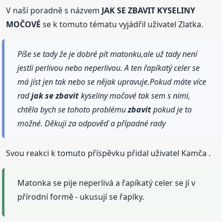
V naší poradně s názvem
JAK SE ZBAVIT KYSELINY
MOČOVÉ
se k tomuto tématu vyjádřil uživatel Zlatka.
Píše se tady že je dobré pít matonku,ale už tady není
jestli perlivou nebo neperlivou. A ten řapíkatý celer se
má jíst jen tak nebo se nějak upravuje.Pokud máte více
rad
jak se
zbavit
kyseliny močové tak sem s nimi,
chtěla bych se tohoto problému
zbavit
pokud je to
možné. Děkuji za odpověď a případné rady
Svou reakci k tomuto příspěvku přidal uživatel Kamča .
Matonka se pije neperlivá a řapíkatý celer se jí v
přírodní formě - ukusují se řapíky.