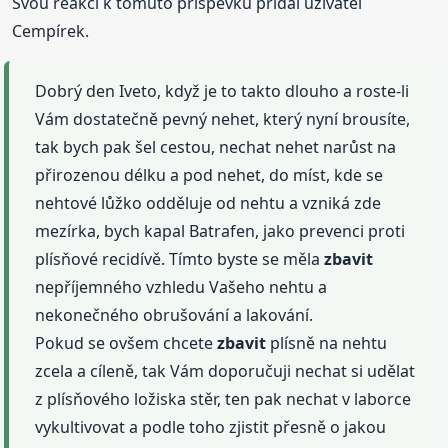
Svou reakci k tomuto příspěvku přidal uživatel
Cempírek.
Dobrý den Iveto, když je to takto dlouho a roste-li
Vám dostatečně pevný nehet, který nyní brousíte,
tak bych pak šel cestou, nechat nehet narůst na
přirozenou délku a pod nehet, do míst, kde se
nehtové lůžko odděluje od nehtu a vzniká zde
mezírka, bych kapal Batrafen, jako prevenci proti
plísňové recidívě. Tímto byste se měla
zbavit
nepříjemného vzhledu Vašeho nehtu a
nekonečného obrušování a lakování.
Pokud se ovšem chcete
zbavit
plísně na nehtu
zcela a cíleně, tak Vám doporučuji nechat si udělat
z plísňového ložiska stěr, ten pak nechat v laborce
vykultivovat a podle toho zjistit přesně o jakou