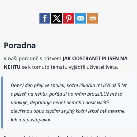
Poradna
V naší poradně s názvem
JAK ODSTRANIT PLISEN NA
NEHTU
se k tomuto tématu vyjádřil uživatel Iveta.
Dobrý den přeji ve spolek, kožní lékařka mi léčí už 5 let
s plíseň na nehtu, pořád si ho mám brousit.Už mě to
unavuje, deprimuje neboť nemohu nosit vvlétě
otevřenou obuv..stydím se.Jiný kožní lékař mě neveme.
Jak má postupovat