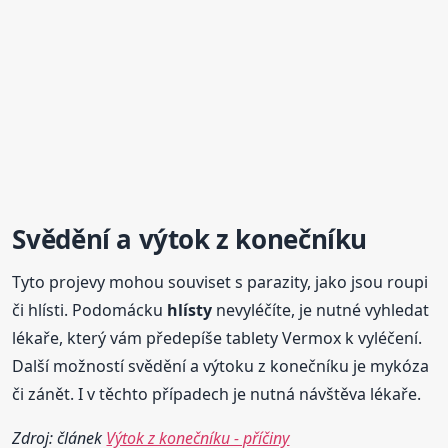
Svědění a výtok z konečníku
Tyto projevy mohou souviset s parazity, jako jsou roupi
či hlísti. Podomácku
hlísty
nevyléčíte, je nutné vyhledat
lékaře, který vám předepíše tablety Vermox k vyléčení.
Další možností svědění a výtoku z konečníku je mykóza
či zánět. I v těchto případech je nutná návštěva lékaře.
Zdroj: článek
Výtok z konečníku - příčiny