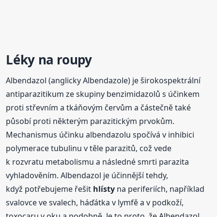
Léky na roupy
Albendazol (anglicky Albendazole) je širokospektrální
antiparazitikum ze skupiny benzimidazolů s účinkem
proti střevním a tkáňovým červům a částečně také
působí proti některým parazitickým prvokům.
Mechanismus účinku albendazolu spočívá v inhibici
polymerace tubulinu v těle parazitů, což vede
k rozvratu metabolismu a následné smrti parazita
vyhladověním. Albendazol je účinnější tehdy,
když potřebujeme řešit
hlísty
na periferiích, například
svalovce ve svalech, háďátka v lymfě a v podkoží,
toxocaru v oku a podobně. Je to proto, že Albendazol