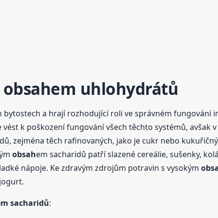
m
obsah
em uhlohydrátů
 bytostech a hrají rozhodující roli ve správném fungování i
e vést k poškození fungování všech těchto systémů, avšak v
, zejména těch rafinovaných, jako je cukr nebo kukuřičný š
okým
obsah
em sacharidů patří slazené cereálie, sušenky, ko
sladké nápoje. Ke zdravým zdrojům potravin s vysokým
obs
jogurt.
em sacharidů
: