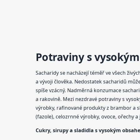
Potraviny s vysoký
Sacharidy se nacházejí téměř ve všech živých
a vývoji člověka. Nedostatek sacharidů můž
spíše vzácný. Nadměrná konzumace sacharidů
a rakovině. Mezi nezdravé potraviny s vys
výrobky, rafinované produkty z brambor a 
(fazole), celozrnné výrobky, ovoce, ořechy a 
Cukry, sirupy a sladidla s vysokým
obsah