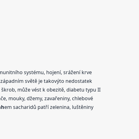
munitního systému, hojení, srážení krve
 západním světě je takovýto nedostatek
krob, může vést k obezitě, diabetu typu II
láče, mouky, džemy, zavařeniny, chlebové
ah
em sacharidů patří zelenina, luštěniny