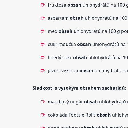
fruktóza
obsah
uhlohydrátů na 100 g 
aspartam
obsah
uhlohydrátů na 100 g
med
obsah
uhlohydrátů na 100 g potr
cukr moučka
obsah
uhlohydrátů na 1
hnědý cukr
obsah
uhlohydrátů na 100
javorový sirup
obsah
uhlohydrátů na 
Sladkosti s vysokým
obsah
em sacharidů
:
mandlový nugát
obsah
uhlohydrátů n
čokoláda Tootsie Rolls
obsah
uhlohyd
tvrdé bonbony
obsah
uhlohydrátů na 