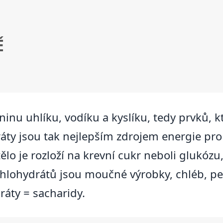
Ě
inu uhlíku, vodíku a kyslíku, tedy prvků, k
áty jsou tak nejlepším zdrojem energie pro
ělo je rozloží na krevní cukr neboli glukóz
lohydrátů jsou moučné výrobky, chléb, peči
áty = sacharidy.