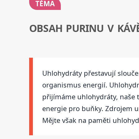
TÉMA
OBSAH PURINU V KÁV
Uhlohydráty přestavují sloučen
organismus energií. Uhlohydr
přijímáme uhlohydráty, naše t
energie pro buňky. Zdrojem uh
Mějte však na paměti uhlohydr