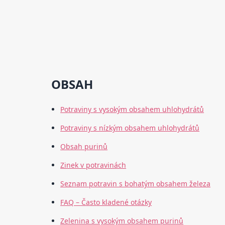
OBSAH
Potraviny s vysokým obsahem uhlohydrátů
Potraviny s nízkým obsahem uhlohydrátů
Obsah purinů
Zinek v potravinách
Seznam potravin s bohatým obsahem železa
FAQ – Často kladené otázky
Zelenina s vysokým obsahem purinů