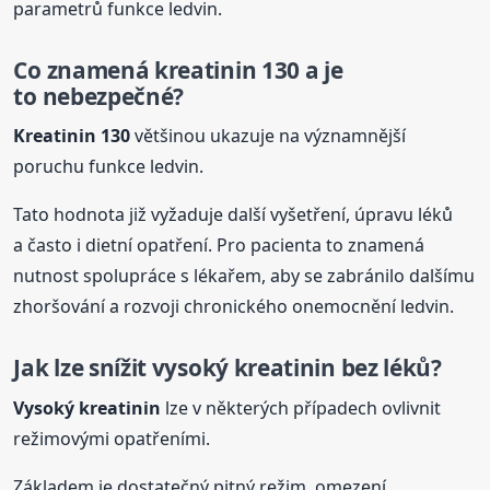
parametrů funkce ledvin.
Co znamená
kreatinin
130 a je
to nebezpečné?
Kreatinin
130
většinou ukazuje na významnější
poruchu funkce ledvin.
Tato hodnota již vyžaduje další vyšetření, úpravu léků
a často i dietní opatření. Pro pacienta to znamená
nutnost spolupráce s lékařem, aby se zabránilo dalšímu
zhoršování a rozvoji chronického onemocnění ledvin.
Jak lze snížit vysoký
kreatinin
bez léků?
Vysoký
kreatinin
lze v některých případech ovlivnit
režimovými opatřeními.
Základem je dostatečný pitný režim, omezení