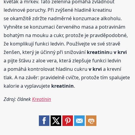
květák a mrkev. Tato zelenina pomáhá zvládnout
ledvinové poruchy. Při zvýšené hladině kreatinu
se okamžitě zdržte nadměrné konzumace alkoholu.
Vyhněte se konzumaci červeného masa a potravinám
bohatým na mouku a cukr, protože je pravděpodobné,
že komplikují funkci ledvin. Používejte ve své stravě
ženšen, který je účinný při snižování
kreatinin
u
v krvi
a pijte šťávu z aloe vera, která zlepšuje funkci ledvin
a pomáhá kontrolovat hladinu cukru
v krvi
a krevní
tlak. A na závěr: pravidelně cvičte, protože tím spalujete
kalorie a vyplavujete
kreatinin
.
Zdroj: článek
Kreatinin