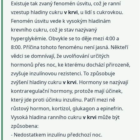
Existuje tak zvaný fenomén úsvitu, což je ranní
vzestup hladiny cukru
v krvi
, u lidí s cukrovkou.
Fenomén úsvitu vede k vysokým hladinám
krevního cukru, což je stav nazývaný
hyperglykémie. Obvykle se to děje mezi 4:00 a
8:00. Příčina tohoto fenoménu není jasná. Někteří
vědci se domnívají, že uvolňování určitých
hormonů přes noc, ke kterému dochází přirozeně,
zvyšuje inzulínovou rezistenci. To způsobuje
zvýšení hladiny cukru
v krvi
. Hormony se nazývají
kontraregulační hormony, protože mají účinek,
který jde proti účinku inzulínu. Patří mezi ně
růstový hormon, kortizol, glukagon a epinefrin.
Vysoká hladina ranního cukru
v krvi
může být
způsobena:
- Nedostatkem inzulínu předchozí noc.