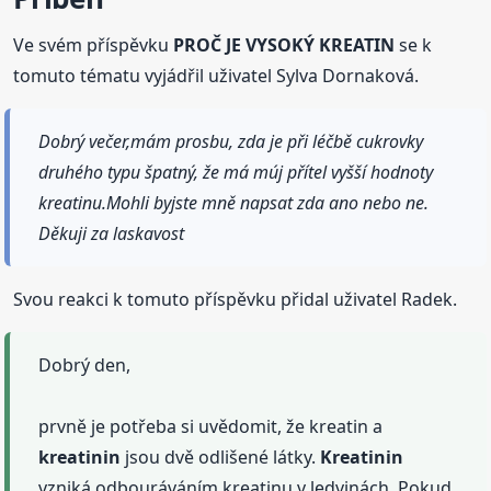
Ve svém příspěvku
PROČ JE VYSOKÝ KREATIN
se k
tomuto tématu vyjádřil uživatel Sylva Dornaková.
Dobrý večer,mám prosbu, zda je při léčbě cukrovky
druhého typu špatný, že má múj přítel vyšší hodnoty
kreatinu.Mohli byjste mně napsat zda ano nebo ne.
Děkuji za laskavost
Svou reakci k tomuto příspěvku přidal uživatel Radek.
Dobrý den,
prvně je potřeba si uvědomit, že kreatin a
kreatinin
jsou dvě odlišené látky.
Kreatinin
vzniká odbouráváním kreatinu v ledvinách. Pokud