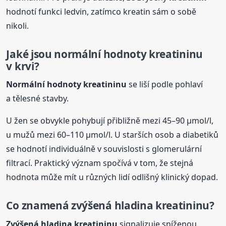
hodnotí funkci ledvin, zatímco kreatin sám o sobě
nikoli.
Jaké jsou normální hodnoty
kreatinin
u
v krvi
?
Normální hodnoty
kreatinin
u
se liší podle pohlaví
a tělesné stavby.
U žen se obvykle pohybují přibližně mezi 45–90 µmol/l,
u mužů mezi 60–110 µmol/l. U starších osob a diabetiků
se hodnotí individuálně v souvislosti s glomerulární
filtrací. Praktický význam spočívá v tom, že stejná
hodnota může mít u různých lidí odlišný klinický dopad.
Co znamená zvýšená hladina
kreatinin
u?
Zvýšená hladina
kreatinin
u
signalizuje sníženou