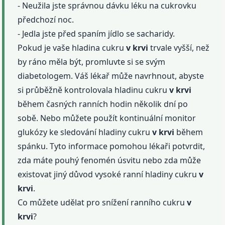
- Neužila jste správnou dávku léku na cukrovku
předchozí noc.
- Jedla jste před spaním jídlo se sacharidy.
Pokud je vaše hladina cukru
v krvi
trvale vyšší, než
by ráno měla být, promluvte si se svým
diabetologem. Váš lékař může navrhnout, abyste
si průběžně kontrolovala hladinu cukru
v krvi
během časných ranních hodin několik dní po
sobě. Nebo můžete použít kontinuální monitor
glukózy ke sledování hladiny cukru
v krvi
během
spánku. Tyto informace pomohou lékaři potvrdit,
zda máte pouhý fenomén úsvitu nebo zda může
existovat jiný důvod vysoké ranní hladiny cukru
v
krvi
.
Co můžete udělat pro snížení ranního cukru
v
krvi
?