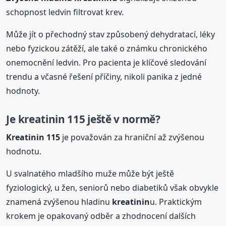
schopnost ledvin filtrovat krev.
Může jít o přechodný stav způsobený dehydratací, léky
nebo fyzickou zátěží, ale také o známku chronického
onemocnění ledvin. Pro pacienta je klíčové sledování
trendu a včasné řešení příčiny, nikoli panika z jedné
hodnoty.
Je
kreatinin
115 ještě v normě?
Kreatinin
115
je považován za hraniční až zvýšenou
hodnotu.
U svalnatého mladšího muže může být ještě
fyziologický, u žen, seniorů nebo diabetiků však obvykle
znamená zvýšenou hladinu
kreatinin
u. Praktickým
krokem je opakovaný odběr a zhodnocení dalších