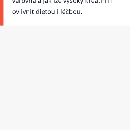
varovná a jak lze vysoký kreatinin
ovlivnit dietou i léčbou.