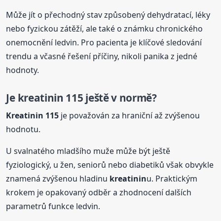
Může jít o přechodný stav způsobený dehydratací, léky
nebo fyzickou zátěží, ale také o známku chronického
onemocnění ledvin. Pro pacienta je klíčové sledování
trendu a včasné řešení příčiny, nikoli panika z jedné
hodnoty.
Je
kreatinin
115 ještě v normě?
Kreatinin
115
je považován za hraniční až zvýšenou
hodnotu.
U svalnatého mladšího muže může být ještě
fyziologický, u žen, seniorů nebo diabetiků však obvykle
znamená zvýšenou hladinu
kreatinin
u. Praktickým
krokem je opakovaný odběr a zhodnocení dalších
parametrů funkce ledvin.