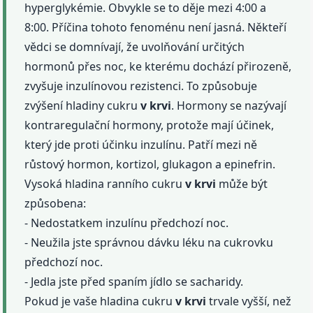
hyperglykémie. Obvykle se to děje mezi 4:00 a
8:00. Příčina tohoto fenoménu není jasná. Někteří
vědci se domnívají, že uvolňování určitých
hormonů přes noc, ke kterému dochází přirozeně,
zvyšuje inzulínovou rezistenci. To způsobuje
zvýšení hladiny cukru
v krvi
. Hormony se nazývají
kontraregulační hormony, protože mají účinek,
který jde proti účinku inzulínu. Patří mezi ně
růstový hormon, kortizol, glukagon a epinefrin.
Vysoká hladina ranního cukru
v krvi
může být
způsobena:
- Nedostatkem inzulínu předchozí noc.
- Neužila jste správnou dávku léku na cukrovku
předchozí noc.
- Jedla jste před spaním jídlo se sacharidy.
Pokud je vaše hladina cukru
v krvi
trvale vyšší, než