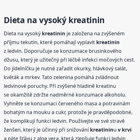
Dieta na vysoký
kreatinin
Dieta na vysoký
kreatinin
je založena na zvýšeném
příjmu tekutin, které pomáhají vyplavit
kreatinin
z ledvin. Doporučuje se konzumace brusinkového
džusu, který je užitečný při léčbě infekcí močových cest.
Do jídelníčku je nutné zařadit okurky, hlávkový salát,
květák a mrkev. Tato zelenina pomáhá zvládnout
ledvinové poruchy. Při zvýšené hladině kreatinu
se okamžitě zdržte nadměrné konzumace alkoholu.
Vyhněte se konzumaci červeného masa a potravinám
bohatým na mouku a cukr, protože je pravděpodobné,
že komplikují funkci ledvin. Používejte ve své stravě
ženšen, který je účinný při snižování
kreatinin
u
v krvi
a pijte šťávu z aloe vera, která zlepšuje funkci ledvin