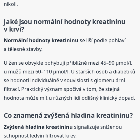
nikoli.
Jaké jsou normální hodnoty
kreatinin
u
v krvi
?
Normální hodnoty
kreatinin
u
se liší podle pohlaví
a tělesné stavby.
U žen se obvykle pohybují přibližně mezi 45–90 µmol/l,
u mužů mezi 60–110 µmol/l. U starších osob a diabetiků
se hodnotí individuálně v souvislosti s glomerulární
filtrací. Praktický význam spočívá v tom, že stejná
hodnota může mít u různých lidí odlišný klinický dopad.
Co znamená zvýšená hladina
kreatinin
u?
Zvýšená hladina
kreatinin
u
signalizuje sníženou
schopnost ledvin filtrovat krev.