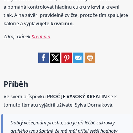
a pomáhá kontrolovat hladinu cukru
v krvi
a krevní
tlak. A na závěr: pravidelně cvičte, protože tím spalujete
kalorie a vyplavujete
kreatinin
.
Zdroj: článek
Kreatinin
Příběh
Ve svém příspěvku
PROČ JE VYSOKÝ KREATIN
se k
tomuto tématu vyjádřil uživatel Sylva Dornaková.
Dobrý večer,mám prosbu, zda je při léčbě cukrovky
druhého typu špatný, že má múj přítel vyšší hodnoty