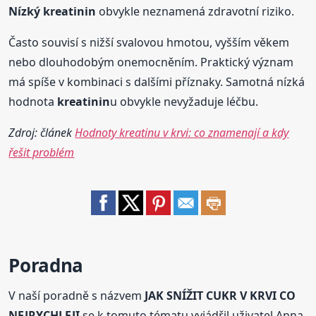
Nízký
kreatinin
obvykle neznamená zdravotní riziko.
Často souvisí s nižší svalovou hmotou, vyšším věkem
nebo dlouhodobým onemocněním. Praktický význam
má spíše v kombinaci s dalšími příznaky. Samotná nízká
hodnota
kreatinin
u obvykle nevyžaduje léčbu.
Zdroj: článek
Hodnoty kreatinu v krvi: co znamenají a kdy
řešit problém
Poradna
V naší poradně s názvem
JAK SNÍŽIT CUKR V KRVI CO
NEJRYCHLEJI
se k tomuto tématu vyjádřil uživatel Anna