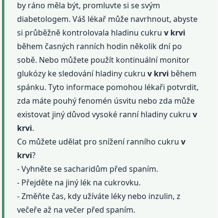
by ráno měla být, promluvte si se svým
diabetologem. Váš lékař může navrhnout, abyste
si průběžně kontrolovala hladinu cukru
v krvi
během časných ranních hodin několik dní po
sobě. Nebo můžete použít kontinuální monitor
glukózy ke sledování hladiny cukru
v krvi
během
spánku. Tyto informace pomohou lékaři potvrdit,
zda máte pouhý fenomén úsvitu nebo zda může
existovat jiný důvod vysoké ranní hladiny cukru
v
krvi
.
Co můžete udělat pro snížení ranního cukru
v
krvi
?
- Vyhněte se sacharidům před spaním.
- Přejděte na jiný lék na cukrovku.
- Změňte čas, kdy užíváte léky nebo inzulin, z
večeře až na večer před spaním.