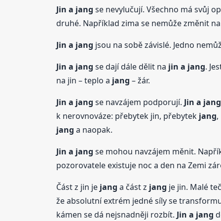
Jin a
jang
se nevylučují. Všechno má svůj opa
druhé. Například zima se nemůže změnit na 
Jin a
jang
jsou na sobě závislé. Jedno nemůž
Jin a
jang
se dají dále dělit na
jin a
jang
. Je
na jin – teplo a
jang
– žár.
Jin a
jang
se navzájem podporují.
Jin a
jang
k nerovnováze: přebytek jin, přebytek
jang
,
jang
a naopak.
Jin a
jang
se mohou navzájem měnit. Napříkl
pozorovatele existuje noc a den na Zemi zár
Část z jin je
jang
a část z
jang
je jin. Malé t
že absolutní extrém jedné síly se transformu
kámen se dá nejsnadněji rozbít.
Jin a
jang
d