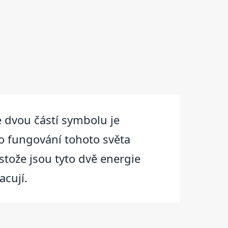
e dvou částí symbolu je
ro fungování tohoto světa
tože jsou tyto dvě energie
acují.