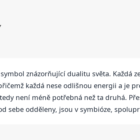
Y
 symbol znázorňující dualitu světa. Každá z
 přičemž každá nese odlišnou energii a je p
tedy není méně potřebná než ta druhá. Přes
 od sebe odděleny, jsou v symbióze, spolupr