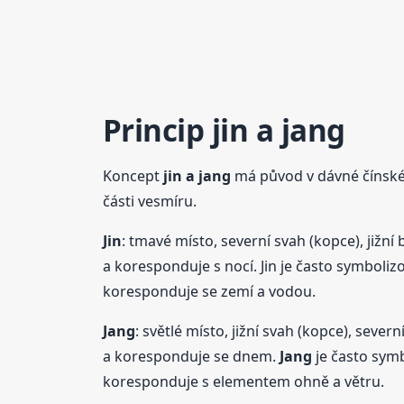
Princip
jin a
jang
Koncept
jin a
jang
má původ v dávné čínské f
části vesmíru.
Jin
: tmavé místo, severní svah (kopce), jižn
a koresponduje s nocí. Jin je často symboliz
koresponduje se zemí a vodou.
Jang
: světlé místo, jižní svah (kopce), severn
a koresponduje se dnem.
Jang
je často symb
koresponduje s elementem ohně a větru.