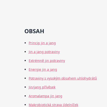
OBSAH
Princip jin a jang
Jin a jang potraviny
Extrémně jin potraviny
Energie jin a jang
Potraviny s vysokým obsahem uhlohydrátů
Jin/jang přívěsek
Aromalampa jin jang
Makrobiotická strava jídelníček