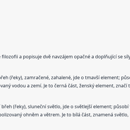
ilozofii a popisuje dvě navzájem opačné a doplňující se síly,
í břeh (řeky), zamračené, zahalené, jde o tmavší element; pů
ovaný vodou a zemí. Je to černá část, ženský element, značí t
í břeh (řeky), sluneční světlo, jde o světlejší element; působí
olizovaný ohněm a větrem. Je to bílá část, znamená světlo, sl