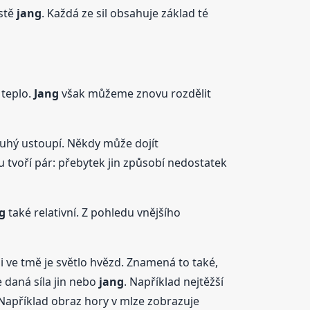
istě
jang
. Každá ze sil obsahuje základ té
teplo.
Jang
však můžeme znovu rozdělit
ruhý ustoupí. Někdy může dojít
 tvoří pár: přebytek jin způsobí nedostatek
g
také relativní. Z pohledu vnějšího
 i ve tmě je světlo hvězd. Znamená to také,
e daná síla jin nebo
jang
. Například nejtěžší
Například obraz hory v mlze zobrazuje