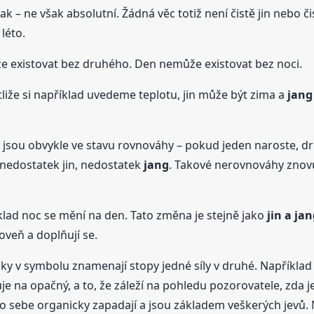
k – ne však absolutní. Žádná věc totiž není čistě jin nebo č
léto.
e existovat bez druhého. Den nemůže existovat bez noci.
stliže si například uvedeme teplotu, jin může být zima a
jang
jsou obvykle ve stavu rovnováhy – pokud jeden naroste, d
 nedostatek jin, nedostatek
jang
. Takové nerovnováhy znovu
ad noc se mění na den. Tato změna je stejně jako
jin a
jan
oveň a doplňují se.
ečky v symbolu znamenají stopy jedné síly v druhé. Například
je na opačný, a to, že záleží na pohledu pozorovatele, zda j
o sebe organicky zapadají a jsou základem veškerých jevů. 