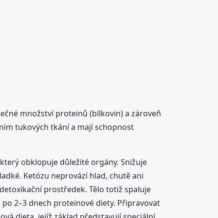
tečné množství proteinů (bílkovin) a zároveň
pením tukových tkání a mají schopnost
který obklopuje důležité orgány. Snižuje
sladké. Ketózu neprovází hlad, chutě ani
detoxikační prostředek. Tělo totiž spaluje
 po 2–3 dnech proteinové diety. Připravovat
á dieta, jejíž základ představují speciální