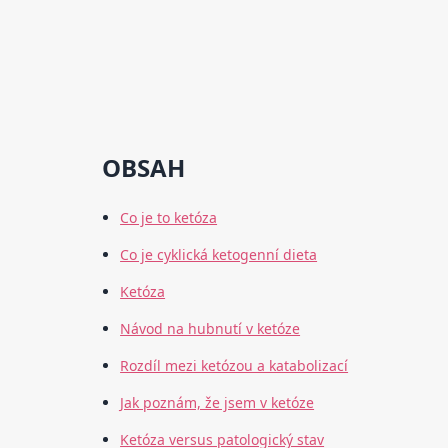
OBSAH
Co je to ketóza
Co je cyklická ketogenní dieta
Ketóza
Návod na hubnutí v ketóze
Rozdíl mezi ketózou a katabolizací
Jak poznám, že jsem v ketóze
Ketóza versus patologický stav