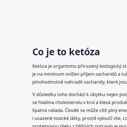
Co je to ketóza
Ketóza je organismu přirozený biologický st
je na minimum snížen příjem sacharidů a tuků
plnohodnotně nahradit sacharidy, které jso
V důsledku toho dochází k úbytku nejen podk
se hladina cholesterolu v krvi a klesá produ
špatná nálada. Člověk se může cítit plný ener
i usazené toxické látky, prostě vyloučí vše
proteinovou dietu z běžných potravin je pro 