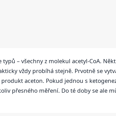
ce typů – všechny z molekul acetyl-CoA. Něk
akticky vždy probíhá stejně. Prvotně se vytvá
í produkt aceton. Pokud jednou s ketogene
koliv přesného měření. Do té doby se ale m