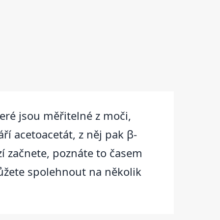
teré jsou měřitelné z moči,
ří acetoacetát, z něj pak β-
zí začnete, poznáte to časem
ůžete spolehnout na několik