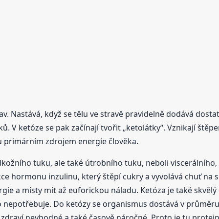
av. Nastává, když se tělu ve stravě pravidelně dodává dosta
. V ketóze se pak začínají tvořit „ketolátky“. Vznikají ště
u primárním zdrojem energie člověka.
ožního tuku, ale také útrobního tuku, neboli viscerálního, 
kce hormonu inzulinu, který štěpí cukry a vyvolává chuť na 
gie a místy mít až euforickou náladu. Ketóza je také skvělý 
, co nepotřebuje. Do ketózy se organismus dostává v průměru
zdraví nevhodné a také časově náročné. Proto je tu proteinov