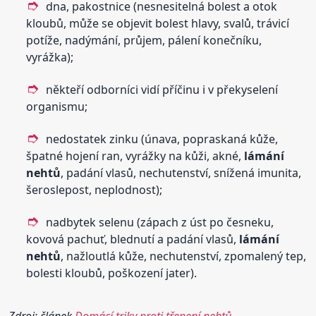
dna, pakostnice (nesnesitelná bolest a otok
kloubů, může se objevit bolest hlavy, svalů, trávicí
potíže, nadýmání, průjem, pálení konečníku,
vyrážka);
někteří odborníci vidí příčinu i v překyselení
organismu;
nedostatek zinku (únava, popraskaná kůže,
špatné hojení ran, vyrážky na kůži, akné,
lámání
nehtů
, padání vlasů, nechutenství, snížená imunita,
šeroslepost, neplodnost);
nadbytek selenu (zápach z úst po česneku,
kovová pachuť, blednutí a padání vlasů,
lámání
nehtů
, nažloutlá kůže, nechutenství, zpomalený tep,
bolesti kloubů, poškození jater).
Zdroj: článek
Domácí triky proti třepení nehtů