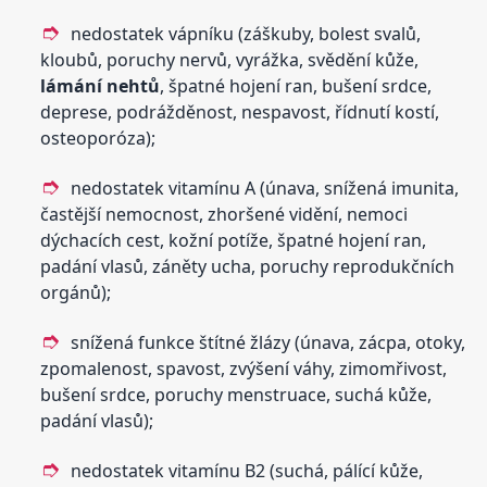
nedostatek vápníku (záškuby, bolest svalů,
kloubů, poruchy nervů, vyrážka, svědění kůže,
lámání
nehtů
, špatné hojení ran, bušení srdce,
deprese, podrážděnost, nespavost, řídnutí kostí,
osteoporóza);
nedostatek vitamínu A (únava, snížená imunita,
častější nemocnost, zhoršené vidění, nemoci
dýchacích cest, kožní potíže, špatné hojení ran,
padání vlasů, záněty ucha, poruchy reprodukčních
orgánů);
snížená funkce štítné žlázy (únava, zácpa, otoky,
zpomalenost, spavost, zvýšení váhy, zimomřivost,
bušení srdce, poruchy menstruace, suchá kůže,
padání vlasů);
nedostatek vitamínu B2 (suchá, pálící kůže,