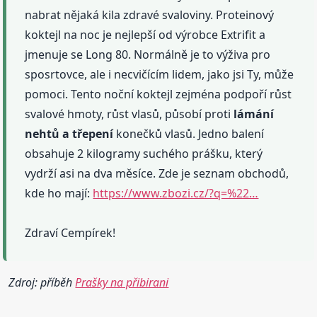
nabrat nějaká kila zdravé svaloviny. Proteinový
koktejl na noc je nejlepší od výrobce Extrifit a
jmenuje se Long 80. Normálně je to výživa pro
sposrtovce, ale i necvičícím lidem, jako jsi Ty, může
pomoci. Tento noční koktejl zejména podpoří růst
svalové hmoty, růst vlasů, působí proti
lámání
nehtů
a třepení
konečků vlasů. Jedno balení
obsahuje 2 kilogramy suchého prášku, který
vydrží asi na dva měsíce. Zde je seznam obchodů,
kde ho mají:
https://www.zbozi.cz/?q=%22…
Zdraví Cempírek!
Zdroj: příběh
Prašky na přibirani