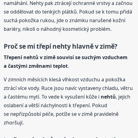
namáhání. Nehty pak ztrácejí ochranné vrstvy a začnou
se oddělovat do tenkých plátků. Pokud se k tomu přidá
suchá pokožka rukou, jde o známku narušené kožní
bariéry, nikoli o náhodný kosmetický problém.
Proč se mi třepí nehty hlavně v zimě?
Třepení
nehtů
v zimě souvisí se suchým vzduchem
a častými změnami teplot
.
V zimních měsících klesá vlhkost vzduchu a pokožka
ztrácí více vody. Ruce jsou navíc vystaveny chladu, větru
a častému mytí. To vede k vysušení kůže i
nehtů
, jejich
oslabení a větší náchylnosti k třepení. Pokud
se nepřizpůsobí péče, potíže se v zimě pravidelně
zhoršují.