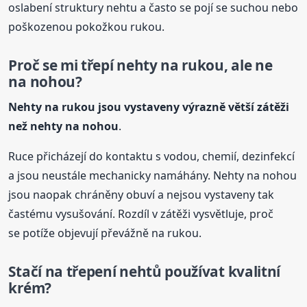
oslabení struktury nehtu a často se pojí se suchou nebo
poškozenou pokožkou rukou.
Proč se mi třepí nehty na rukou, ale ne
na nohou?
Nehty na rukou jsou vystaveny výrazně větší zátěži
než nehty na nohou
.
Ruce přicházejí do kontaktu s vodou, chemií, dezinfekcí
a jsou neustále mechanicky namáhány. Nehty na nohou
jsou naopak chráněny obuví a nejsou vystaveny tak
častému vysušování. Rozdíl v zátěži vysvětluje, proč
se potíže objevují převážně na rukou.
Stačí n
a třepení
nehtů
používat kvalitní
krém?