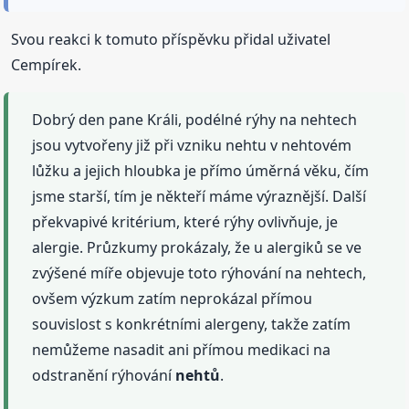
Svou reakci k tomuto příspěvku přidal uživatel
Cempírek.
Dobrý den pane Králi, podélné rýhy na nehtech
jsou vytvořeny již při vzniku nehtu v nehtovém
lůžku a jejich hloubka je přímo úměrná věku, čím
jsme starší, tím je někteří máme výraznější. Další
překvapivé kritérium, které rýhy ovlivňuje, je
alergie. Průzkumy prokázaly, že u alergiků se ve
zvýšené míře objevuje toto rýhování na nehtech,
ovšem výzkum zatím neprokázal přímou
souvislost s konkrétními alergeny, takže zatím
nemůžeme nasadit ani přímou medikaci na
odstranění rýhování
nehtů
.