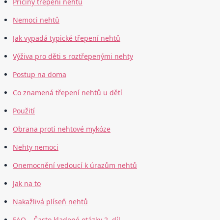
Příčiny třepení nehtů
Nemoci nehtů
Jak vypadá typické třepení nehtů
Výživa pro děti s roztřepenými nehty
Postup na doma
Co znamená třepení nehtů u dětí
Použití
Obrana proti nehtové mykóze
Nehty nemoci
Onemocnění vedoucí k úrazům nehtů
Jak na to
Nakažlivá plíseň nehtů
FAQ – Často kladené otázky 2. díl