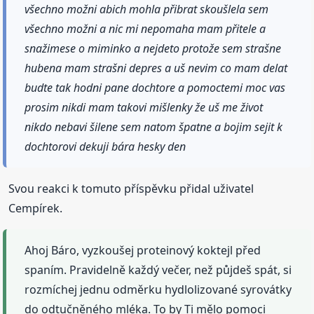
všechno možni abich mohla přibrat skoušlela sem
všechno možni a nic mi nepomaha mam přitele a
snažimese o miminko a nejdeto protože sem strašne
hubena mam strašni depres a uš nevim co mam delat
budte tak hodni pane dochtore a pomoctemi moc vas
prosim nikdi mam takovi mišlenky že uš me život
nikdo nebavi šilene sem natom špatne a bojim sejit k
dochtorovi dekuji bára hesky den
Svou reakci k tomuto příspěvku přidal uživatel
Cempírek.
Ahoj Báro, vyzkoušej proteinový koktejl před
spaním. Pravidelně každý večer, než půjdeš spát, si
rozmíchej jednu odměrku hydlolizované syrovátky
do odtučněného mléka. To by Ti mělo pomoci