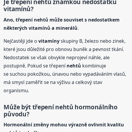
Je třepení
nehtů
známkou nedostatku
vitamínů?
Ano, třepení
nehtů
může souviset s nedostatkem
některých vitamínů a minerálů
.
Nejčastěji jde o
vitamíny
skupiny B, železo nebo zinek,
které jsou důležité pro obnovu buněk a pevnost tkání.
Nedostatek se však obvykle neprojeví náhle, ale
postupně. Pokud se třepení
nehtů
kombinuje
se suchou pokožkou, únavou nebo vypadáváním vlasů,
má smysl zaměřit se na výživu a celkový stav
organismu.
Může být třepení
nehtů
hormonálního
původu?
Hormonální změny mohou výrazně ovlivnit kvalitu