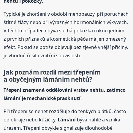
nehtů
i pokožky
.
Typické je zhoršení v období menopauzy, při poruchách
štítné žlázy nebo při výrazných hormonálních výkyvech.
V těchto případech bývá suchá pokožka rukou jedním
z prvních příznaků a kosmetická péče má jen omezený
efekt. Pokud se potíže objevují bez zjevné vnější příčiny,
je vhodné řešit i vnitřní souvislosti.
Jak poznám rozdíl mezi třepením
a obyčejným
lámání
m
nehtů
?
Třepení znamená oddělování vrstev nehtu, zatímco
lámání
je mechanické prasknutí
.
Při třepení se nehet rozděluje do tenkých plátků, často
od okraje nebo kůžičky.
Lámání
bývá náhlé a vzniká
úrazem. Třepení obvykle signalizuje dlouhodobé