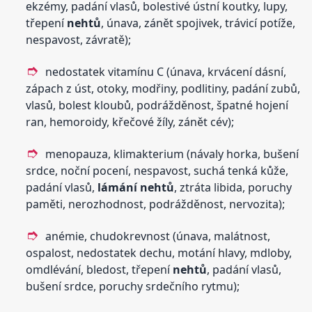
ekzémy, padání vlasů, bolestivé ústní koutky, lupy,
třepení
nehtů
, únava, zánět spojivek, trávicí potíže,
nespavost, závratě);
nedostatek vitamínu C (únava, krvácení dásní,
zápach z úst, otoky, modřiny, podlitiny, padání zubů,
vlasů, bolest kloubů, podrážděnost, špatné hojení
ran, hemoroidy, křečové žíly, zánět cév);
menopauza, klimakterium (návaly horka, bušení
srdce, noční pocení, nespavost, suchá tenká kůže,
padání vlasů,
lámání
nehtů
, ztráta libida, poruchy
paměti, nerozhodnost, podrážděnost, nervozita);
anémie, chudokrevnost (únava, malátnost,
ospalost, nedostatek dechu, motání hlavy, mdloby,
omdlévání, bledost, třepení
nehtů
, padání vlasů,
bušení srdce, poruchy srdečního rytmu);