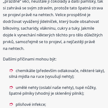
„prázdné“ věci, neustále jí čokolády a další pamlsky, tak
si zahrává se svým zdravím, protože tato špatná strava
se projeví právě na nehtech. Velice prospěšné je
dodržovat vyvážený jídelníček, který bude obsahovat
bílkoviny, sacharidy, vlákninu, cukry a tuky. Jakmile
dojde k vynechání některých těchto pro tělo důležitých
prvků, samozřejmě se to projeví, a nejčastěji právě
na nehtech.
Dalšími příčinami mohou být:
chemikálie (především odlakovače, některé laky),
silná mýdla na ruce (vysušují nehty);
umělé nehty (oslabí naše nehty), tupé nůžky,
špatné pilníky (vhodný je skleněný pilník);
plísňové infekce;