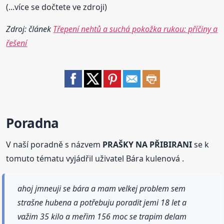
(...více se dočtete ve zdroji)
Zdroj: článek
Třepení nehtů a suchá pokožka rukou: příčiny a
řešení
Poradna
V naší poradně s názvem
PRAŠKY NA PŘIBIRANI
se k
tomuto tématu vyjádřil uživatel Bára kulenová .
ahoj jmneuji se bára a mam velkej problem sem
strašne hubena a potřebuju poradit jemi 18 let a
važim 35 kilo a meřim 156 moc se trapim delam