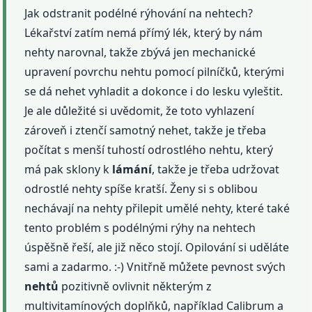
Jak odstranit podélné rýhování na nehtech?
Lékařství zatím nemá přímý lék, který by nám
nehty narovnal, takže zbývá jen mechanické
upravení povrchu nehtu pomocí pilníčků, kterými
se dá nehet vyhladit a dokonce i do lesku vyleštit.
Je ale důležité si uvědomit, že toto vyhlazení
zároveň i ztenčí samotný nehet, takže je třeba
počítat s menší tuhostí odrostlého nehtu, který
má pak sklony k
lámání
, takže je třeba udržovat
odrostlé nehty spíše kratší. Ženy si s oblibou
nechávají na nehty přilepit umělé nehty, které také
tento problém s podélnými rýhy na nehtech
úspěšně řeší, ale již něco stojí. Opilování si uděláte
sami a zadarmo. :-) Vnitřně můžete pevnost svých
nehtů
pozitivně ovlivnit některým z
multivitamínových doplňků, například Calibrum a