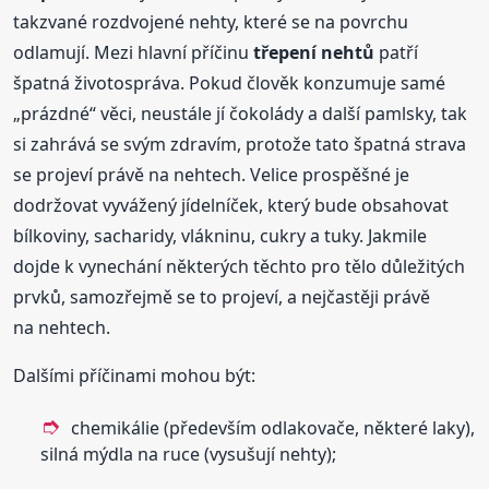
takzvané rozdvojené nehty, které se na povrchu
odlamují. Mezi hlavní příčinu
třepení
nehtů
patří
špatná životospráva. Pokud člověk konzumuje samé
„prázdné“ věci, neustále jí čokolády a další pamlsky, tak
si zahrává se svým zdravím, protože tato špatná strava
se projeví právě na nehtech. Velice prospěšné je
dodržovat vyvážený jídelníček, který bude obsahovat
bílkoviny, sacharidy, vlákninu, cukry a tuky. Jakmile
dojde k vynechání některých těchto pro tělo důležitých
prvků, samozřejmě se to projeví, a nejčastěji právě
na nehtech.
Dalšími příčinami mohou být:
chemikálie (především odlakovače, některé laky),
silná mýdla na ruce (vysušují nehty);