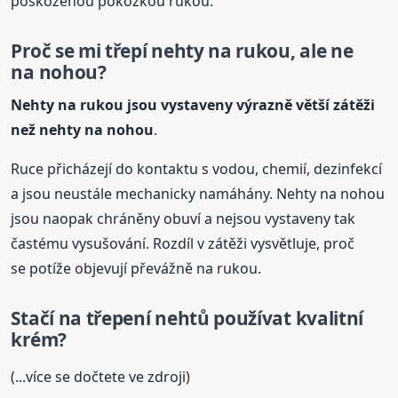
poškozenou pokožkou rukou.
Proč se mi třepí nehty na rukou, ale ne
na nohou?
Nehty na rukou jsou vystaveny výrazně větší zátěži
než nehty na nohou
.
Ruce přicházejí do kontaktu s vodou, chemií, dezinfekcí
a jsou neustále mechanicky namáhány. Nehty na nohou
jsou naopak chráněny obuví a nejsou vystaveny tak
častému vysušování. Rozdíl v zátěži vysvětluje, proč
se potíže objevují převážně na rukou.
Stačí na
třepení
nehtů
používat kvalitní
krém?
(...více se dočtete ve zdroji)