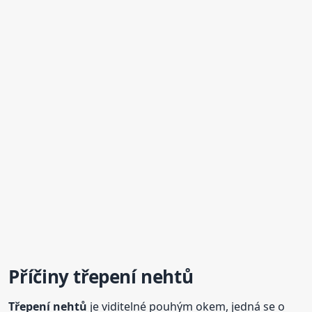
Příčiny
třepení
nehtů
Třepení
nehtů
je viditelné pouhým okem, jedná se o