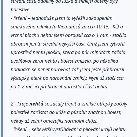
střední části oddělily od lůžka a silnější doteky byly
bolestivé.
- řešení -- jednoduše jsem to vyřešil zakoupením
smirkového pilníku (u Vietnamců za cca 10-15,- Kč) a
vrchní plochu nehtu jsem obrousil cca o 1 mm - stačilo
obrousit jen tu střední nejvyšší část, čímž jsem vytvořil
uprostřed nehtu plošku, která po pár minutách začala
uvolňovat zkrut nehtu i bolest zmizela, po několika
hodinách se nehet narovnal, tak jsem ještě přebrousil
výstupky, které po narovnání vznikly. Nyní už stačí cca
po 1-2 měsíci přebrousit dorostlou část nehtu.
2 - kraje
nehtů
se začaly třepit a vzniklé otřepky začaly
bolestivě zarůstat do kůže a působit značnou bolest,
někdy až velmi omezující normální chůzi.
- řešení -- sebevětší vystřihávání a pilování krajů nehtu