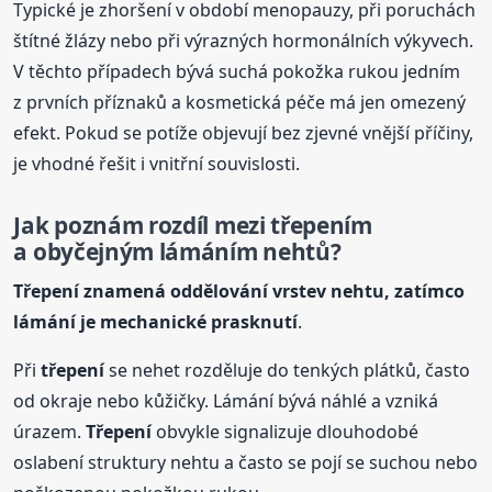
Typické je zhoršení v období menopauzy, při poruchách
štítné žlázy nebo při výrazných hormonálních výkyvech.
V těchto případech bývá suchá pokožka rukou jedním
z prvních příznaků a kosmetická péče má jen omezený
efekt. Pokud se potíže objevují bez zjevné vnější příčiny,
je vhodné řešit i vnitřní souvislosti.
Jak poznám rozdíl mezi
třepení
m
a obyčejným lámáním
nehtů
?
Třepení
znamená oddělování vrstev nehtu, zatímco
lámání je mechanické prasknutí
.
Při
třepení
se nehet rozděluje do tenkých plátků, často
od okraje nebo kůžičky. Lámání bývá náhlé a vzniká
úrazem.
Třepení
obvykle signalizuje dlouhodobé
oslabení struktury nehtu a často se pojí se suchou nebo