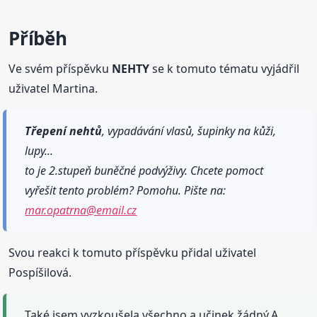
Příběh
Ve svém příspěvku
NEHTY
se k tomuto tématu vyjádřil
uživatel Martina.
Třepení
nehtů
, vypadávání vlasů, šupinky na kůži,
lupy...
to je 2.stupeň buněčné podvýživy. Chcete pomoct
vyřešit tento problém? Pomohu. Pište na:
mar.opatrna@email.cz
Svou reakci k tomuto příspěvku přidal uživatel
Pospíšilová.
Také jsem vyzkoušela všechno a učinek žádný.A