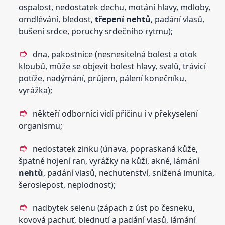
ospalost, nedostatek dechu, motání hlavy, mdloby,
omdlévání, bledost,
třepení
nehtů
, padání vlasů,
bušení srdce, poruchy srdečního rytmu);
dna, pakostnice (nesnesitelná bolest a otok
kloubů, může se objevit bolest hlavy, svalů, trávicí
potíže, nadýmání, průjem, pálení konečníku,
vyrážka);
někteří odborníci vidí příčinu i v překyselení
organismu;
nedostatek zinku (únava, popraskaná kůže,
špatné hojení ran, vyrážky na kůži, akné, lámání
nehtů
, padání vlasů, nechutenství, snížená imunita,
šeroslepost, neplodnost);
nadbytek selenu (zápach z úst po česneku,
kovová pachuť, blednutí a padání vlasů, lámání