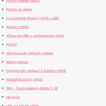
Příčiny třepení nehtů
Postup na doma
Co znamená třepení nehtů u dětí
Nemoci nehtů
Výživa pro děti s roztřepenými nehty
Použití
Obrana proti nehtové mykóze
Nehty nemoci
Onemocnění vedoucí k úrazům nehtů
Nakažlivá plíseň nehtů
FAQ – Často kladené otázky 2. díl
Jak na to
Léky na plíseň nehtů