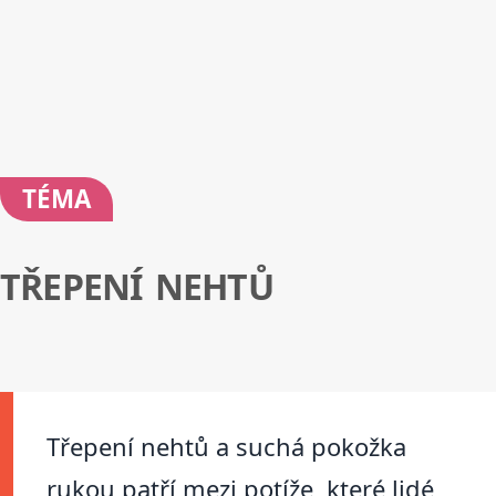
TÉMA
TŘEPENÍ NEHTŮ
Třepení nehtů a suchá pokožka
rukou patří mezi potíže, které lidé