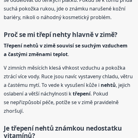
suchá pokožka rukou, jde o známku narušené kožní
bariéry, nikoli o náhodný kosmetický problém.
Proč se mi třepí nehty hlavně v zimě?
Třepení
nehtů
v zimě souvisí se suchým vzduchem
a častými změnami teplot
.
V zimních měsících klesá vlhkost vzduchu a pokožka
ztrácí více vody. Ruce jsou navíc vystaveny chladu, větru
a častému mytí. To vede k vysušení kůže i
nehtů
, jejich
oslabení a větší náchylnosti k
třepení
. Pokud
se nepřizpůsobí péče, potíže se v zimě pravidelně
zhoršují.
Je
třepení
nehtů
známkou nedostatku
vitamínů?