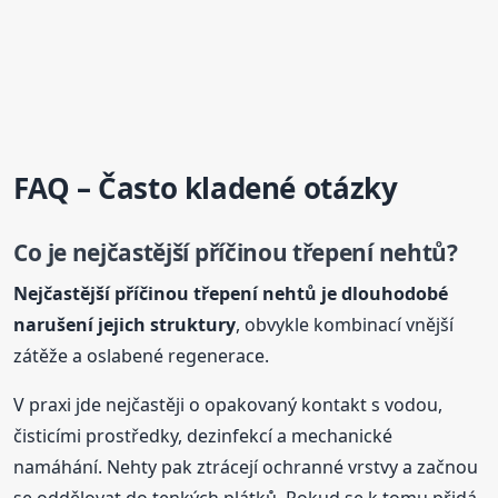
FAQ – Často kladené otázky
Co je nejčastější příčinou
třepení
nehtů
?
Nejčastější příčinou
třepení
nehtů
je dlouhodobé
narušení jejich struktury
, obvykle kombinací vnější
zátěže a oslabené regenerace.
V praxi jde nejčastěji o opakovaný kontakt s vodou,
čisticími prostředky, dezinfekcí a mechanické
namáhání. Nehty pak ztrácejí ochranné vrstvy a začnou
se oddělovat do tenkých plátků. Pokud se k tomu přidá