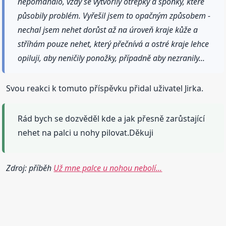
nepomáhalo, vždy se vytvořily otřepky a šponky, které
působily problém. Vyřešil jsem to opačným způsobem -
nechal jsem nehet dorůst až na úroveň kraje kůže a
stříhám pouze nehet, který přečnívá a ostré kraje lehce
opiluji, aby neničily ponožky, případně aby nezranily...
Svou reakci k tomuto příspěvku přidal uživatel Jirka.
Rád bych se dozvěděl kde a jak přesně zarůstající
nehet na palci u nohy pilovat.Děkuji
Zdroj: příběh
Už mne palce u nohou nebolí...