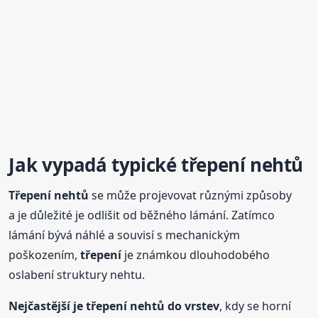
Jak vypadá typické
třepení
nehtů
Třepení
nehtů
se může projevovat různými způsoby
a je důležité je odlišit od běžného lámání. Zatímco
lámání bývá náhlé a souvisí s mechanickým
poškozením,
třepení
je známkou dlouhodobého
oslabení struktury nehtu.
Nejčastější je
třepení
nehtů
do vrstev
, kdy se horní