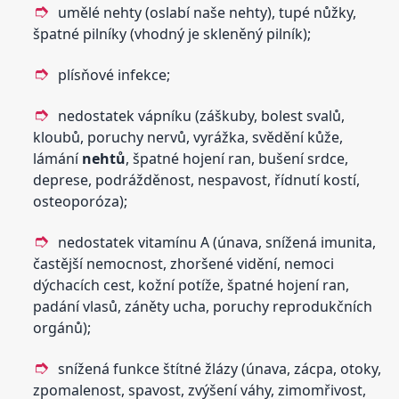
umělé nehty (oslabí naše nehty), tupé nůžky,
špatné pilníky (vhodný je skleněný pilník);
plísňové infekce;
nedostatek vápníku (záškuby, bolest svalů,
kloubů, poruchy nervů, vyrážka, svědění kůže,
lámání
nehtů
, špatné hojení ran, bušení srdce,
deprese, podrážděnost, nespavost, řídnutí kostí,
osteoporóza);
nedostatek vitamínu A (únava, snížená imunita,
častější nemocnost, zhoršené vidění, nemoci
dýchacích cest, kožní potíže, špatné hojení ran,
padání vlasů, záněty ucha, poruchy reprodukčních
orgánů);
snížená funkce štítné žlázy (únava, zácpa, otoky,
zpomalenost, spavost, zvýšení váhy, zimomřivost,