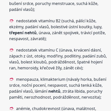
bušení srdce, poruchy menstruace, suchá kůže,
padání vlasů);
nedostatek vitamínu B2 (suchá, pálící kůže,
ekzémy, padání vlasů, bolestivé ústní koutky, lupy,
třepení
nehtů
, únava, zánět spojivek, trávicí potíže,
nespavost, závratě);
nedostatek vitamínu C (únava, krvácení dásní,
zápach z úst, otoky, modřiny, podlitiny, padání zubů,
vlasů, bolest kloubů, podrážděnost, špatné hojení
ran, hemoroidy, křečové žíly, zánět cév);
menopauza, klimakterium (návaly horka, bušení
srdce, noční pocení, nespavost, suchá tenká kůže,
padání vlasů, lámání
nehtů
, ztráta libida, poruchy
paměti, nerozhodnost, podrážděnost, nervozita);
anémie, chudokrevnost (únava, malátnost,