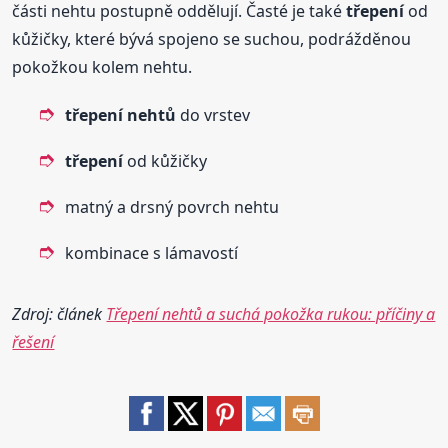
části nehtu postupně oddělují. Časté je také
třepení
od
kůžičky, které bývá spojeno se suchou, podrážděnou
pokožkou kolem nehtu.
třepení
nehtů
do vrstev
třepení
od kůžičky
matný a drsný povrch nehtu
kombinace s lámavostí
Zdroj: článek
Třepení nehtů a suchá pokožka rukou: příčiny a
řešení