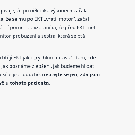
opisuje, že po několika výkonech začala
á, že se mu po EKT „vrátil motor“, začal
olární poruchou vzpomíná, že před EKT měl
tor, probuzení a sestra, která se ptá
 chtějí EKT jako „rychlou opravu“ i tam, kde
íl, jak poznáme zlepšení, jak budeme hlídat
kusí je jednoduché:
neptejte se jen, zda jsou
vě u tohoto pacienta
.