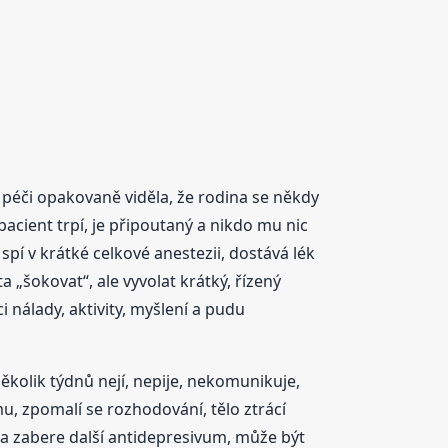
í péči opakovaně viděla, že rodina se někdy
pacient trpí, je připoutaný a nikdo mu nic
spí v krátké celkové anestezii, dostává lék
a „šokovat“, ale vyvolat krátký, řízený
nálady, aktivity, myšlení a pudu
několik týdnů nejí, nepije, nekomunikuje,
u, zpomalí se rozhodování, tělo ztrácí
zda zabere další antidepresivum, může být