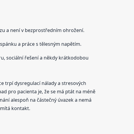
chózu a není v bezprostředním ohrožení.
a spánku a práce s tělesným napětím.
ru, sociální řešení a někdy krátkodobou
ce trpí dysregulací nálady a stresových
pad pro pacienta je, že se má ptát na méně
stnání alespoň na částečný úvazek a nemá
dmítá kontakt.