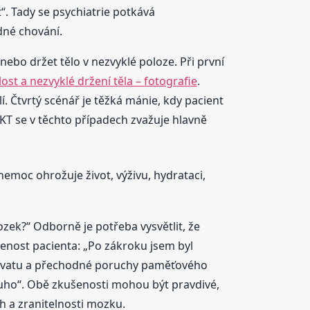
“. Tady se psychiatrie potkává
edné chování.
nebo držet tělo v nezvyklé poloze. Při první
ost a nezvyklé držení těla – fotografie
.
í. Čtvrtý scénář je těžká mánie, kdy pacient
EKT se v těchto případech zvažuje hlavně
nemoc ohrožuje život, výživu, hydrataci,
mozek?“ Odborně je potřeba vysvětlit, že
enost pacienta: „Po zákroku jsem byl
chvatu a přechodné poruchy paměťového
louho“. Obě zkušenosti mohou být pravdivé,
ch a zranitelnosti mozku.