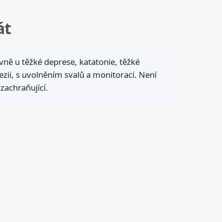
át
vně u těžké deprese, katatonie, těžké
ezii, s uvolněním svalů a monitorací. Není
zachraňující.