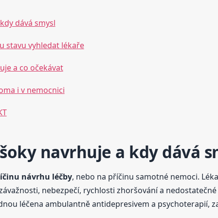
 kdy dává smysl
 stavu vyhledat lékaře
řuje a co očekávat
oma i v nemocnici
KT
ošoky navrhuje a kdy dává s
íčinu návrhu léčby
, nebo na příčinu samotné nemoci. Léka
 závažnosti, nebezpečí, rychlosti zhoršování a nedostatečné
nou léčena ambulantně antidepresivem a psychoterapií, zat