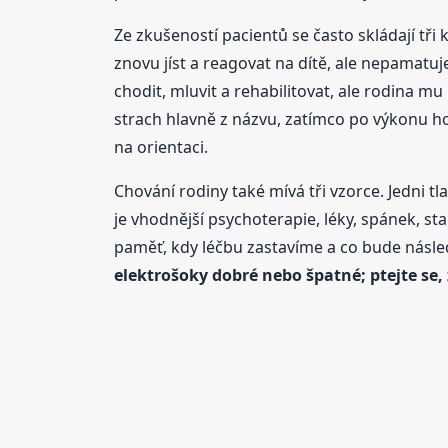
Ze zkušeností pacientů se často skládají tř
znovu jíst a reagovat na dítě, ale nepamatuje
chodit, mluvit a rehabilitovat, ale rodina 
strach hlavně z názvu, zatímco po výkonu ho
na orientaci.
Chování rodiny také mívá tři vzorce. Jedni tl
je vhodnější psychoterapie, léky, spánek, sta
paměť, kdy léčbu zastavíme a co bude následo
elektrošoky dobré nebo špatné; ptejte se,