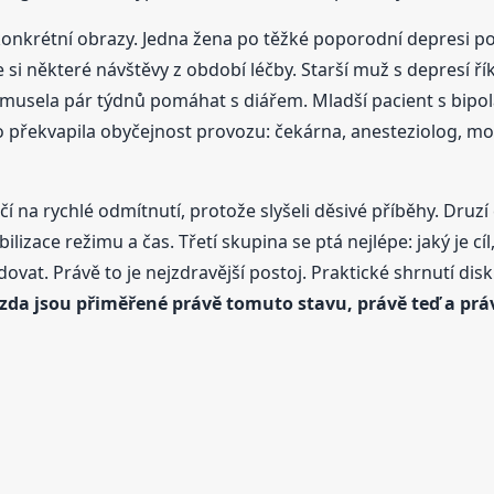
i konkrétní obrazy. Jedna žena po těžké poporodní depresi p
 si některé návštěvy z období léčby. Starší muž s depresí řík
mu musela pár týdnů pomáhat s diářem. Mladší pacient s bip
 překvapila obyčejnost provozu: čekárna, anesteziolog, moni
ačí na rychlé odmítnutí, protože slyšeli děsivé příběhy. Druzí
bilizace režimu a čas. Třetí skupina se ptá nejlépe: jaký je c
vat. Právě to je nejzdravější postoj. Praktické shrnutí dis
 zda jsou přiměřené právě tomuto stavu, právě teď a prá