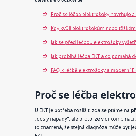
Proč se léčba elektrošoky navrhuje a
Kdy kvůli elektrošokům nebo těžkému
Jak se před léčbou elektrošoky vyšet
Jak probíhá léčba EKT a co pomáhá d
FAQ k léčbě elektrošoky a moderní E
Proč se léčba elektr
U EKT je potřeba rozlišit, zda se ptáme na
př
„došly nápady“, ale proto, že vidí kombinaci
to znamená, že stejná diagnóza může být jed
EKT.