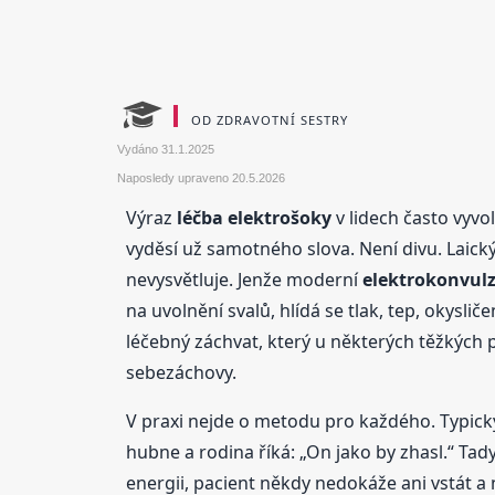
OD ZDRAVOTNÍ SESTRY
Vydáno
31.1.2025
Naposledy upraveno
20.5.2026
Výraz
léčba elektrošoky
v lidech často vyvo
vyděsí už samotného slova. Není divu. Laický
nevysvětluje. Jenže moderní
elektrokonvulz
na uvolnění svalů, hlídá se tlak, tep, okyslič
léčebný záchvat, který u některých těžkých 
sebezáchovy.
V praxi nejde o metodu pro každého. Typický 
hubne a rodina říká: „On jako by zhasl.“ Ta
energii, pacient někdy nedokáže ani vstát a 