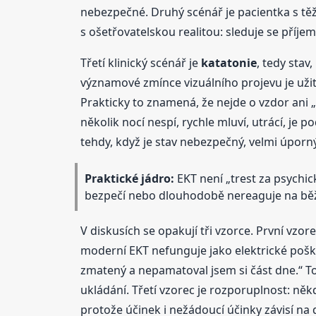
nebezpečné. Druhý scénář je pacientka s těžk
s ošetřovatelskou realitou: sleduje se příjem
Třetí klinický scénář je
katatonie
, tedy stav
významové zmínce vizuálního projevu je užite
Prakticky to znamená, že nejde o vzdor ani „d
několik nocí nespí, rychle mluví, utrácí, je
tehdy, když je stav nebezpečný, velmi úporn
Praktické jádro:
EKT není „trest za psychick
bezpečí nebo dlouhodobě nereaguje na běž
V diskusích se opakují tři vzorce. První vzor
moderní EKT nefunguje jako elektrické pošk
zmatený a nepamatoval jsem si část dne.“
ukládání. Třetí vzorec je rozporuplnost: něk
protože účinek i nežádoucí účinky závisí na 