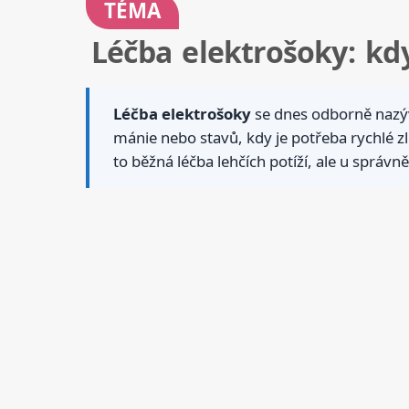
TÉMA
Léčba elektrošoky: k
Léčba elektrošoky
se dnes odborně nazývá
mánie nebo stavů, kdy je potřeba rychlé zl
to běžná léčba lehčích potíží, ale u správ