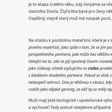
Je to etapa zralého věku, kdy čerpáme ze vš
vlastního života. Čtyřicítka bývá pro ženy n
Úspěšný, stejně starý muž má naopak pocit, 
Na otázku k pozdnímu mateřství, které je v 
prvního mateřství, jako spíše v tom, že se jim p
perspektivního partnera, pak může bez většího
čekající na to, zda se její vyvolený časem rozve
jako rizikový, včetně zvyšujícího se
rizika
problé
s hledáním vhodného partnera. Pokud se však 
nebezpečí nehrozí. Ona je většinou v situaci, kdy
rodiče jako nějaké geronty, za něž by se měly sty
Muži mají jisté biologické i společenské výh
a vychovat! Tedy pokud obejdeme případné pot