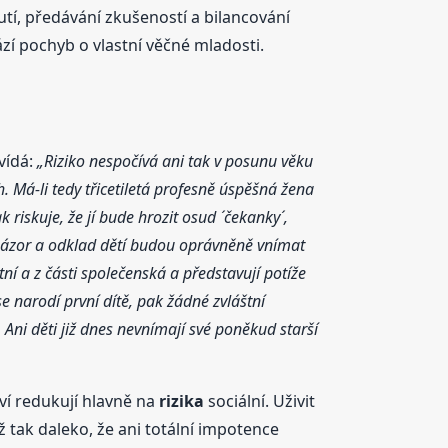
utí, předávání zkušeností a bilancování
ází pochyb o vlastní věčné mladosti.
vídá:
„Riziko nespočívá ani tak v posunu věku
. Má-li tedy třicetiletá profesně úspěšná žena
riskuje, že jí bude hrozit osud ´čekanky´,
ý názor a odklad dětí budou oprávněně vnímat
tní a z části společenská a představují potíže
se narodí první dítě, pak žádné zvláštní
. Ani děti již dnes nevnímají své poněkud starší
ví redukují hlavně na
rizika
sociální. Uživit
ž tak daleko, že ani totální impotence