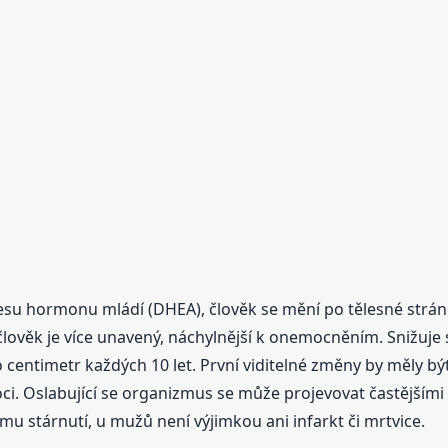
esu hormonu mládí (DHEA), člověk se mění po tělesné strá
lověk je více unavený, náchylnější k onemocněním. Snižuje s
 centimetr každých 10 let. První viditelné změny by měly b
i. Oslabující se organizmus se může projevovat častějším
u stárnutí, u mužů není výjimkou ani infarkt či mrtvice.