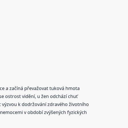
nce a začíná převažovat tuková hmota
e ostrost vidění, u žen odchází chuť
ýt výzvou k dodržování zdravého životního
i nemocemi v období zvýšených fyzických