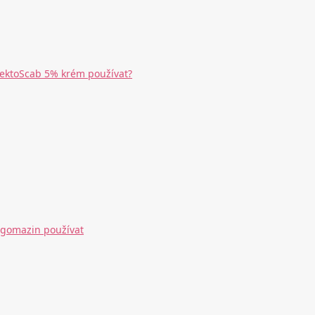
fektoScab 5% krém používat?
egomazin používat