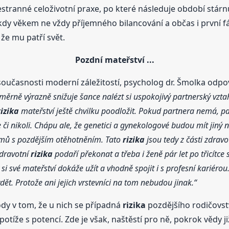
estranné celoživotní praxe, po které následuje období stárn
ěkdy věkem ne vždy příjemného bilancování a občas i první f
že mu patří svět.
Pozdní mateřství ...
současnosti moderní záležitostí, psycholog dr. Šmolka odpo
oměrně výrazně snižuje šance nalézt si uspokojivý partnerský vztah
rizika
mateřství ještě chvilku poodložit. Pokud partnera nemá, pak 
de či nikoli. Chápu ale, že genetici a gynekologové budou mít jin
mů s pozdějším otěhotněním. Tato
rizika
jsou tedy z části zdravo
zdravotní
rizika
podaří překonat a třeba i ženě pár let po třicítce 
 si své mateřství dokáže užít a vhodně spojit i s profesní kariérou
dět. Protože ani jejich vrstevníci na tom nebudou jinak.“
ody v tom, že u nich se případná
rizika
pozdějšího rodičovst
íže s potencí. Zde je však, naštěstí pro ně, pokrok vědy ji