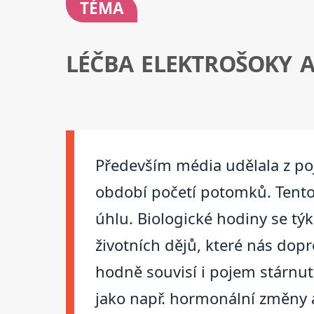
TÉMA
LÉČBA ELEKTROŠOKY A 
Především média udělala z poj
období početí potomků. Tento 
úhlu. Biologické hodiny se tý
životních dějů, které nás dopr
hodně souvisí i pojem stárnut
jako např. hormonální změny a