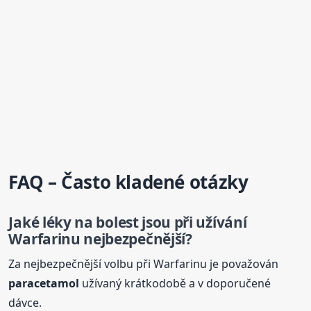
FAQ – Často kladené otázky
Jaké
léky
na bolest jsou při užívání
Warfarinu nejbezpečnější?
Za nejbezpečnější volbu při Warfarinu je považován
paracetamol
užívaný krátkodobě a v doporučené
dávce.