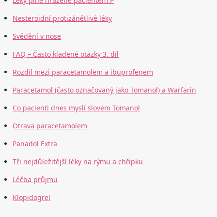
Léky plně hrazené pacientem P
Nesteroidní protizánětlivé léky
Svědění v nose
FAQ – Často kladené otázky 3. díl
Rozdíl mezi paracetamolem a ibuprofenem
Paracetamol (často označovaný jako Tomanol) a Warfarin
Co pacienti dnes myslí slovem Tomanol
Otrava paracetamolem
Panadol Extra
Tři nejdůležitější léky na rýmu a chřipku
Léčba průjmu
Klopidogrel