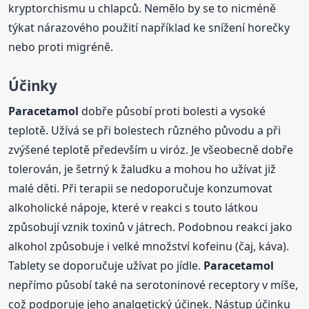
kryptorchismu u chlapců. Nemělo by se to nicméně
týkat nárazového použití například ke snížení horečky
nebo proti migréně.
Účinky
Paracetamol
dobře působí proti bolesti a vysoké
teplotě. Užívá se při bolestech různého původu a při
zvýšené teplotě především u viróz. Je všeobecně dobře
tolerován, je šetrný k žaludku a mohou ho užívat již
malé děti. Při terapii se nedoporučuje konzumovat
alkoholické nápoje, které v reakci s touto látkou
způsobují vznik toxinů v játrech. Podobnou reakci jako
alkohol způsobuje i velké množství kofeinu (čaj, káva).
Tablety se doporučuje užívat po jídle.
Paracetamol
nepřímo působí také na serotoninové receptory v míše,
což podporuje jeho analgetický účinek. Nástup účinku