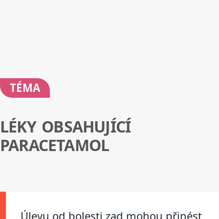
TÉMA
LÉKY OBSAHUJÍCÍ
PARACETAMOL
Úlevu od bolesti zad mohou přinést