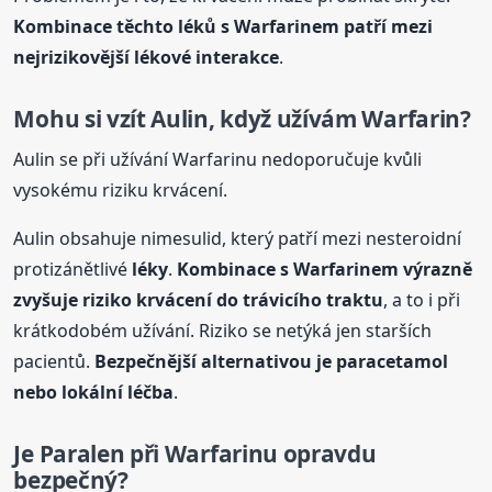
Kombinace těchto léků s Warfarinem patří mezi
nejrizikovější lékové interakce
.
Mohu si vzít Aulin, když užívám Warfarin?
Aulin se při užívání Warfarinu nedoporučuje kvůli
vysokému riziku krvácení.
Aulin obsahuje nimesulid, který patří mezi nesteroidní
protizánětlivé
léky
.
Kombinace s Warfarinem výrazně
zvyšuje riziko krvácení do trávicího traktu
, a to i při
krátkodobém užívání. Riziko se netýká jen starších
pacientů.
Bezpečnější alternativou je
paracetamol
nebo lokální léčba
.
Je Paralen při Warfarinu opravdu
bezpečný?