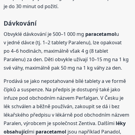
je do 30 minut od požití.
Dávkování
Obvyklé dávkování je 500–1 000 mg
paracetamol
u
v jedné dávce (tj. 1–2 tablety Paralenu), lze opakovat
po 4–6 hodinách, maximálně však 4 g (8 tablet
Paralenu) za den. Děti obvykle užívají 10–15 mg na 1 kg
své váhy, maximálně pak 50 mg na 1 kg váhy za den.
Prodává se jako nepotahované bílé tablety a ve formě
čípků a suspenze. Na předpis je dostupný také jako
infuze pod obchodním názvem Perfalgan. V Česku je
lék schválen a běžně používán, zakoupit se dá i bez
lékařského předpisu v lékárně pod obchodním názvem
Paralen, výrobcem je společnost Zentiva. Dalšími
léky
obsahující
mi
paracetamol
jsou například Panadol,