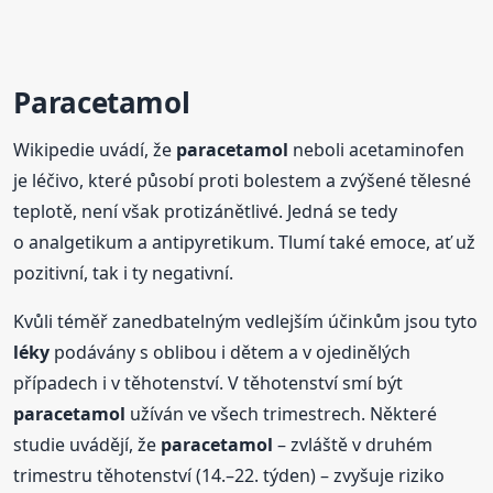
Paracetamol
Wikipedie uvádí, že
paracetamol
neboli acetaminofen
je léčivo, které působí proti bolestem a zvýšené tělesné
teplotě, není však protizánětlivé. Jedná se tedy
o analgetikum a antipyretikum. Tlumí také emoce, ať už
pozitivní, tak i ty negativní.
Kvůli téměř zanedbatelným vedlejším účinkům jsou tyto
léky
podávány s oblibou i dětem a v ojedinělých
případech i v těhotenství. V těhotenství smí být
paracetamol
užíván ve všech trimestrech. Některé
studie uvádějí, že
paracetamol
– zvláště v druhém
trimestru těhotenství (14.–22. týden) – zvyšuje riziko