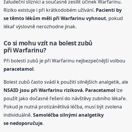
žaludeční sliznici a současně zesílit účinek Warfarinu.
Riziko existuje i při krátkodobém užívání.
Pacienti by
se těmto lékům měli při Warfarinu vyhnout
, pokud
lékař výslovně nerozhodne jinak.
Co si mohu vzít na bolest zubů
při Warfarinu?
Při bolesti zubů je při Warfarinu nejbezpečnější volbou
paracetamol
.
Bolest zubů často svádí k použití silnějších analgetik, ale
NSAID jsou při Warfarinu riziková
.
Paracetamol
lze
použít jako dočasné řešení do návštěvy zubního lékaře.
Pokud je nutná protizánětlivá léčba, musí být zvolena
individuálně.
Samoléčba silnými analgetiky
se nedoporučuje
.