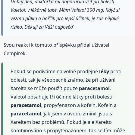
Dobrý den, doktorka mi doporučila vzít při bolesti
Valetol, v lékárně také. Mám Valetol 300 mg. Když si
vezmu půlku a hořčík pro lepší účinek, je zde nějaké
riziko. Děkuji za Vaši odpověď
Svou reakci k tomuto příspěvku přidal uživatel
Cempírek.
Pokud se podíváme na volně prodejné
léky
proti
bolesti, tak je všeobecně známo, že při užívání
Xarelta se může použít pouze
paracetamol
.
Valetol obsahuje tři účinné látky proti bolesti:
paracetamol
, propyfenazon a kofein. Kofein a
paracetamol
, jak jsem v úvodu zmínil, jsou s
Xareltem bez problémů. Pokud je ale Xarelto
kombinováno s propyfenazonem, tak se tím může