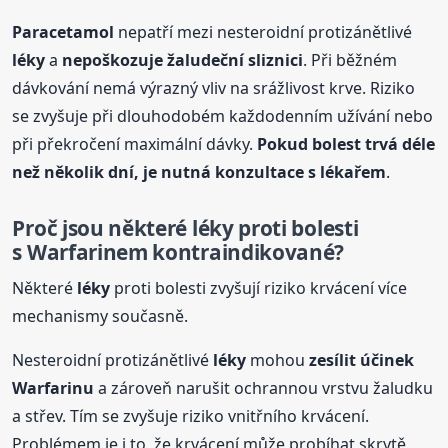
Paracetamol
nepatří mezi nesteroidní protizánětlivé
léky
a
nepoškozuje žaludeční sliznici
. Při běžném
dávkování nemá výrazný vliv na srážlivost krve. Riziko
se zvyšuje při dlouhodobém každodenním užívání nebo
při překročení maximální dávky.
Pokud bolest trvá déle
než několik dní, je nutná konzultace s lékařem
.
Proč jsou některé
léky
proti bolesti
s Warfarinem kontraindikované?
Některé
léky
proti bolesti zvyšují riziko krvácení více
mechanismy současně.
Nesteroidní protizánětlivé
léky
mohou
zesílit účinek
Warfarinu
a zároveň narušit ochrannou vrstvu žaludku
a střev. Tím se zvyšuje riziko vnitřního krvácení.
Problémem je i to, že krvácení může probíhat skrytě.