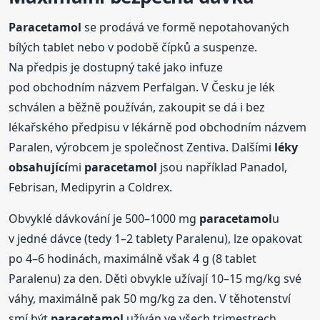
Paracetamol
se prodává ve formě nepotahovaných
bílých tablet nebo v podobě čípků a suspenze.
Na předpis je dostupný také jako infuze
pod obchodním názvem Perfalgan. V Česku je lék
schválen a běžně používán, zakoupit se dá i bez
lékařského předpisu v lékárně pod obchodním názvem
Paralen, výrobcem je společnost Zentiva. Dalšími
léky
obsahující
mi
paracetamol
jsou například Panadol,
Febrisan, Medipyrin a Coldrex.
Obvyklé dávkování je 500–1000 mg
paracetamol
u
v jedné dávce (tedy 1–2 tablety Paralenu), lze opakovat
po 4–6 hodinách, maximálně však 4 g (8 tablet
Paralenu) za den. Děti obvykle užívají 10–15 mg/kg své
váhy, maximálně pak 50 mg/kg za den. V těhotenství
smí být
paracetamol
užíván ve všech trimestrech.