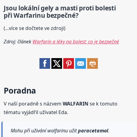
Jsou lokální gely a masti proti bolesti
při Warfarinu bezpečné?
(...více se dočtete ve zdroji)
Zdroj: článek
Warfarin a léky na bolest: co je bezpečné
Poradna
V naší poradně s názvem
WALFARIN
se k tomuto
tématu vyjádřil uživatel Eda.
Mohu při uživání walfarinu užit
paracetamol
.