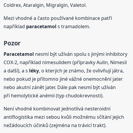
Coldrex, Ataralgin, Migralgin, Valetol.
Mezi vhodné a často používané kombinace patří
například
paracetamol
s tramadolem.
Pozor
Paracetamol
nesmí být užíván spolu s jinými inhibitory
COX-2, například nimesulidem (přípravky Aulin, Nimesil
a další), a s
léky
, o kterých je známo, že ovlivňují játra,
nebo pokud je přítomno jiné vážné onemocnění jater
nebo akutní zánět jater. Dále pak nesmí být užíván
při hemolytické anémii (typ chudokrevnosti).
Není vhodné kombinovat jednotlivá nesteroidní
antiflogistika mezi sebou kvůli možnému sčítání jejich
nežádoucích účinků (zejména na trávicí trakt).