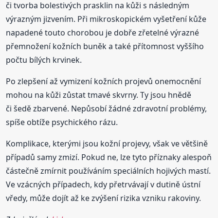
či tvorba bolestivých prasklin na kůži s následným
výrazným jizvením. Při mikroskopickém vyšetření kůže
napadené touto chorobou je dobře zřetelné výrazné
přemnožení kožních buněk a také přítomnost vyššího
počtu bílých krvinek.
Po zlepšení až vymizení kožních projevů onemocnění
mohou na kůži zůstat tmavé skvrny. Ty jsou hnědě
či šedě zbarvené. Nepůsobí žádné zdravotní problémy,
spíše obtíže psychického rázu.
Komplikace, kterými jsou kožní projevy, však ve většině
případů samy zmizí. Pokud ne, lze tyto příznaky alespoň
částečně zmírnit používáním speciálních hojivých mastí.
Ve vzácných případech, kdy přetrvávají v dutině ústní
vředy, může dojít až ke zvýšení rizika vzniku rakoviny.