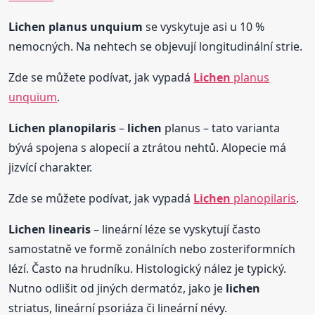
Lichen
planus unquium
se vyskytuje asi u 10 %
nemocných. Na nehtech se objevují longitudinální strie.
Zde se můžete podívat, jak vypadá
Lichen
planus
unquium
.
Lichen
planopilaris
–
lichen
planus – tato varianta
bývá spojena s alopecií a ztrátou nehtů. Alopecie má
jizvící charakter.
Zde se můžete podívat, jak vypadá
Lichen
planopilaris
.
Lichen
linearis
– lineární léze se vyskytují často
samostatně ve formě zonálních nebo zosteriformních
lézí. Často na hrudníku. Histologický nález je typický.
Nutno odlišit od jiných dermatóz, jako je
lichen
striatus, lineární psoriáza či lineární névy.