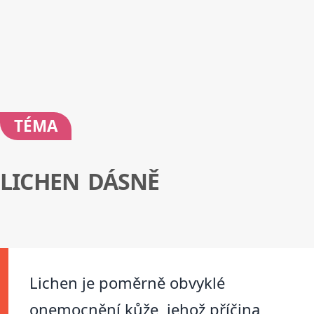
TÉMA
LICHEN DÁSNĚ
Lichen je poměrně obvyklé
onemocnění kůže, jehož příčina