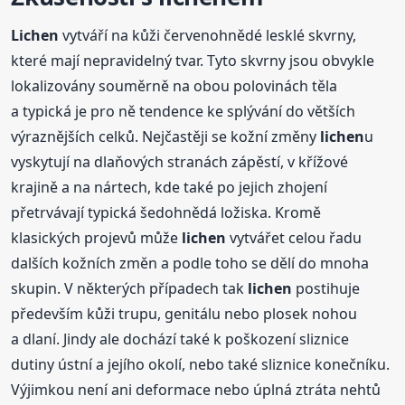
Lichen
vytváří na kůži červenohnědé lesklé skvrny,
které mají nepravidelný tvar. Tyto skvrny jsou obvykle
lokalizovány souměrně na obou polovinách těla
a typická je pro ně tendence ke splývání do větších
výraznějších celků. Nejčastěji se kožní změny
lichen
u
vyskytují na dlaňových stranách zápěstí, v křížové
krajině a na nártech, kde také po jejich zhojení
přetrvávají typická šedohnědá ložiska. Kromě
klasických projevů může
lichen
vytvářet celou řadu
dalších kožních změn a podle toho se dělí do mnoha
skupin. V některých případech tak
lichen
postihuje
především kůži trupu, genitálu nebo plosek nohou
a dlaní. Jindy ale dochází také k poškození sliznice
dutiny ústní a jejího okolí, nebo také sliznice konečníku.
Výjimkou není ani deformace nebo úplná ztráta nehtů