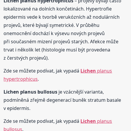
Lichen
planus hypertrophicus
– projevy bývají často
lokalizované na dolních končetinách. Hypertrofie
epidermis vede k tvorbě verukózních až nodulárních
projevů, které bývají symetrické. V průběhu
onemocnění dochází k výsevu nových projevů
při současném mizení projevů starých. Afekce může
trvat i několik let (histologie musí být provedena
z čerstvých projevů).
Zde se můžete podívat, jak vypadá
Lichen
planus
hypertrophicus
.
Lichen
planus bullosus
je vzácnější varianta,
podmíněná zřejmě degenerací buněk stratum basale
v epidermis.
Zde se můžete podívat, jak vypadá
Lichen
planus
bullosus
.