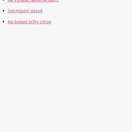
Odchlípení dásně
Na bolavé krčky citron