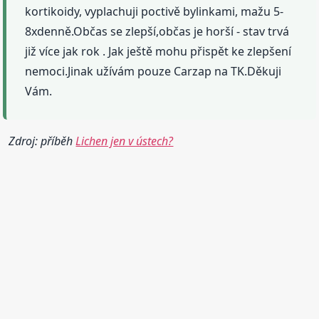
kortikoidy, vyplachuji poctivě bylinkami, mažu 5-
8xdenně.Občas se zlepší,občas je horší - stav trvá
již více jak rok . Jak ještě mohu přispět ke zlepšení
nemoci.Jinak užívám pouze Carzap na TK.Děkuji
Vám.
Zdroj: příběh
Lichen jen v ústech?