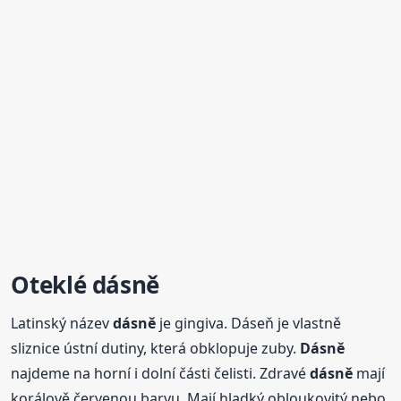
Oteklé
dásně
Latinský název
dásně
je gingiva. Dáseň je vlastně
sliznice ústní dutiny, která obklopuje zuby.
Dásně
najdeme na horní i dolní části čelisti. Zdravé
dásně
mají
korálově červenou barvu. Mají hladký obloukovitý nebo