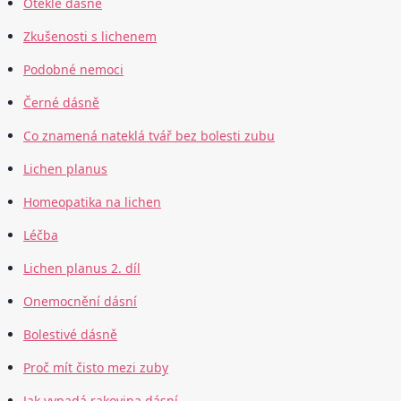
Oteklé dásně
Zkušenosti s lichenem
Podobné nemoci
Černé dásně
Co znamená nateklá tvář bez bolesti zubu
Lichen planus
Homeopatika na lichen
Léčba
Lichen planus 2. díl
Onemocnění dásní
Bolestivé dásně
Proč mít čisto mezi zuby
Jak vypadá rakovina dásní