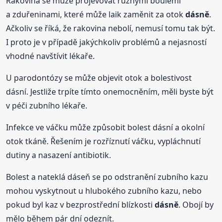
Rakovina se může projevovat různými boulemi
a zduřeninami, které může laik zaměnit za otok
dásně
.
Ačkoliv se říká, že rakovina nebolí, nemusí tomu tak být.
I proto je v případě jakýchkoliv problémů a nejasností
vhodné navštívit lékaře.
U parodontózy se může objevit otok a bolestivost
dásní. Jestliže trpíte tímto onemocněním, měli byste být
v péči zubního lékaře.
Infekce ve váčku může způsobit bolest dásní a okolní
otok tkáně. Řešením je rozříznutí váčku, vypláchnutí
dutiny a nasazení antibiotik.
Bolest a nateklá dáseň se po odstranění zubního kazu
mohou vyskytnout u hlubokého zubního kazu, nebo
pokud byl kaz v bezprostřední blízkosti
dásně
. Obojí by
mělo během pár dní odeznít.