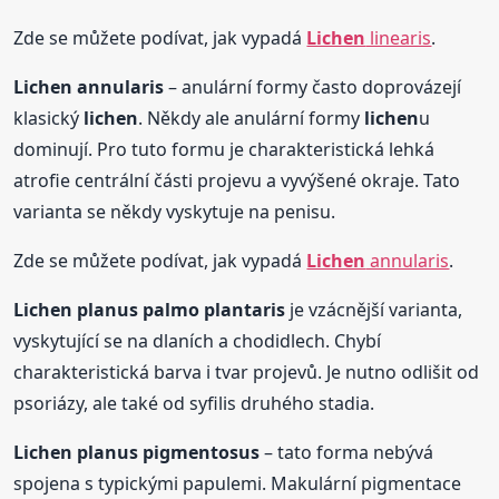
Zde se můžete podívat, jak vypadá
Lichen
linearis
.
Lichen
annularis
– anulární formy často doprovázejí
klasický
lichen
. Někdy ale anulární formy
lichen
u
dominují. Pro tuto formu je charakteristická lehká
atrofie centrální části projevu a vyvýšené okraje. Tato
varianta se někdy vyskytuje na penisu.
Zde se můžete podívat, jak vypadá
Lichen
annularis
.
Lichen
planus palmo plantaris
je vzácnější varianta,
vyskytující se na dlaních a chodidlech. Chybí
charakteristická barva i tvar projevů. Je nutno odlišit od
psoriázy, ale také od syfilis druhého stadia.
Lichen
planus pigmentosus
– tato forma nebývá
spojena s typickými papulemi. Makulární pigmentace