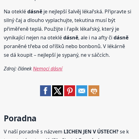
Na oteklé
dásně
je nejlepší šalvěj lékařská. Připravte si
silný čaj a dlouho vyplachujte, tekutina musí být
přiměřeně teplá. Použijte i řapík lékařský, který je
vynikající nejen na oteklé
dásně
, ale i na afty či
dásně
poraněné třeba od oříšků nebo bonbonů. V lékárně
se dá koupit – nejlepší je sypaný, ne v sáčcích.
Zdroj: článek
Nemoci dásní
Poradna
V naší poradně s názvem
LICHEN JEN V ÚSTECH?
se k