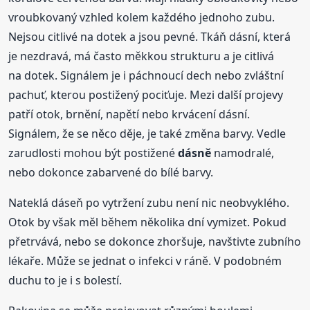
vroubkovaný vzhled kolem každého jednoho zubu.
Nejsou citlivé na dotek a jsou pevné. Tkáň dásní, která
je nezdravá, má často měkkou strukturu a je citlivá
na dotek. Signálem je i páchnoucí dech nebo zvláštní
pachuť, kterou postižený pociťuje. Mezi další projevy
patří otok, brnění, napětí nebo krvácení dásní.
Signálem, že se něco děje, je také změna barvy. Vedle
zarudlosti mohou být postižené
dásně
namodralé,
nebo dokonce zabarvené do bílé barvy.
Nateklá dáseň po vytržení zubu není nic neobvyklého.
Otok by však měl během několika dní vymizet. Pokud
přetrvává, nebo se dokonce zhoršuje, navštivte zubního
lékaře. Může se jednat o infekci v ráně. V podobném
duchu to je i s bolestí.