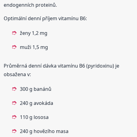
endogenních proteinů.
Optimální denní příjem vitamínu B6:
ženy 1,2 mg
muži 1,5 mg
Průměrná denní dávka vitamínu B6 (pyridoxinu) je
obsažena v:
300 g banánů
240 g avokáda
110 g lososa
240 g hovězího masa