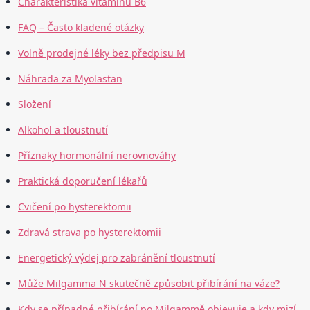
Charakteristika vitamínu B6
FAQ – Často kladené otázky
Volně prodejné léky bez předpisu M
Náhrada za Myolastan
Složení
Alkohol a tloustnutí
Příznaky hormonální nerovnováhy
Praktická doporučení lékařů
Cvičení po hysterektomii
Zdravá strava po hysterektomii
Energetický výdej pro zabránění tloustnutí
Může Milgamma N skutečně způsobit přibírání na váze?
Kdy se případné přibírání po Milgammě objevuje a kdy mizí