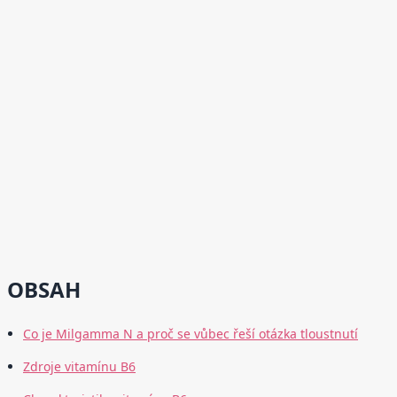
OBSAH
Co je Milgamma N a proč se vůbec řeší otázka tloustnutí
Zdroje vitamínu B6