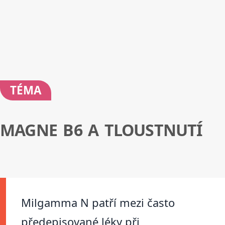
TÉMA
MAGNE B6 A TLOUSTNUTÍ
Milgamma N patří mezi často
předepisované léky při