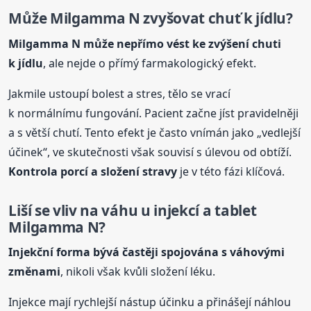
Může Milgamma N zvyšovat chuť k jídlu?
Milgamma N může nepřímo vést ke zvýšení chuti
k jídlu
, ale nejde o přímý farmakologický efekt.
Jakmile ustoupí bolest a stres, tělo se vrací
k normálnímu fungování. Pacient začne jíst pravidelněji
a s větší chutí. Tento efekt je často vnímán jako „vedlejší
účinek“, ve skutečnosti však souvisí s úlevou od obtíží.
Kontrola porcí a složení stravy
je v této fázi klíčová.
Liší se vliv na váhu u injekcí a tablet
Milgamma N?
Injekční forma bývá častěji spojována s váhovými
změnami
, nikoli však kvůli složení léku.
Injekce mají rychlejší nástup účinku a přinášejí náhlou