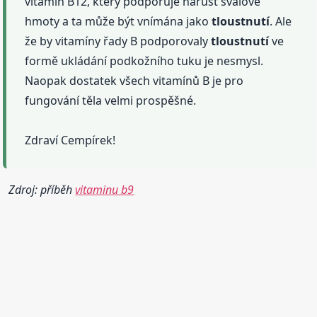
vitamín B12, který podporuje nárůst svalové
hmoty a ta může být vnímána jako
tloustnutí
. Ale
že by vitamíny řady B podporovaly
tloustnutí
ve
formě ukládání podkožního tuku je nesmysl.
Naopak dostatek všech vitamínů B je pro
fungování těla velmi prospěšné.
Zdraví Cempírek!
Zdroj: příběh
vitaminu b9