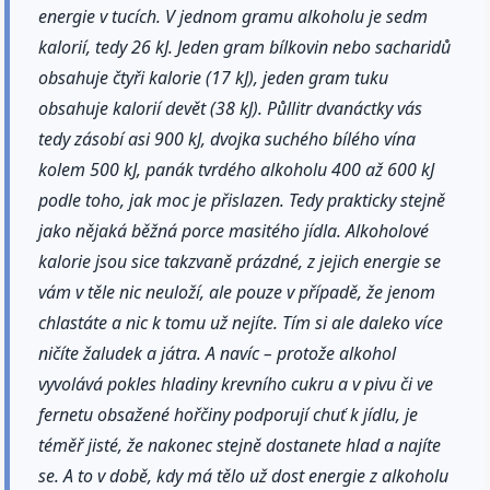
energie v tucích. V jednom gramu alkoholu je sedm
kalorií, tedy 26 kJ. Jeden gram bílkovin nebo sacharidů
obsahuje čtyři kalorie (17 kJ), jeden gram tuku
obsahuje kalorií devět (38 kJ). Půllitr dvanáctky vás
tedy zásobí asi 900 kJ, dvojka suchého bílého vína
kolem 500 kJ, panák tvrdého alkoholu 400 až 600 kJ
podle toho, jak moc je přislazen. Tedy prakticky stejně
jako nějaká běžná porce masitého jídla. Alkoholové
kalorie jsou sice takzvaně prázdné, z jejich energie se
vám v těle nic neuloží, ale pouze v případě, že jenom
chlastáte a nic k tomu už nejíte. Tím si ale daleko více
ničíte žaludek a játra. A navíc – protože alkohol
vyvolává pokles hladiny krevního cukru a v pivu či ve
fernetu obsažené hořčiny podporují chuť k jídlu, je
téměř jisté, že nakonec stejně dostanete hlad a najíte
se. A to v době, kdy má tělo už dost energie z alkoholu