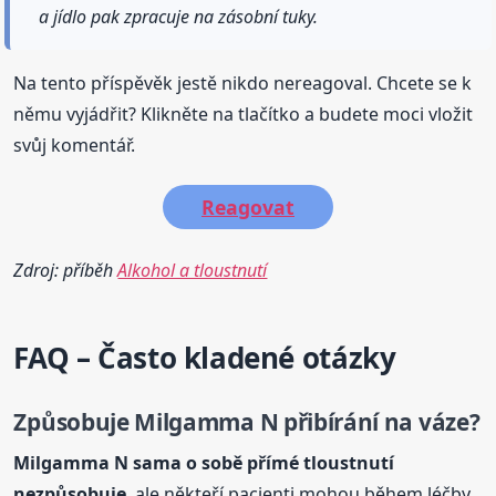
a jídlo pak zpracuje na zásobní tuky.
Na tento příspěvěk jestě nikdo nereagoval. Chcete se k
němu vyjádřit? Klikněte na tlačítko a budete moci vložit
svůj komentář.
Reagovat
Zdroj: příběh
Alkohol a tloustnutí
FAQ – Často kladené otázky
Způsobuje Milgamma N přibírání na váze?
Milgamma N sama o sobě přímé
tloustnutí
nezpůsobuje
, ale někteří pacienti mohou během léčby