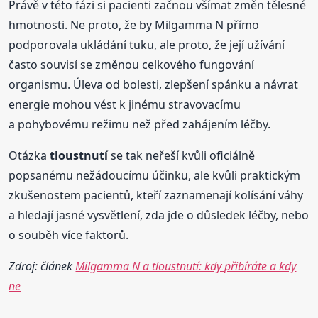
Právě v této fázi si pacienti začnou všímat změn tělesné
hmotnosti. Ne proto, že by Milgamma N přímo
podporovala ukládání tuku, ale proto, že její užívání
často souvisí se změnou celkového fungování
organismu. Úleva od bolesti, zlepšení spánku a návrat
energie mohou vést k jinému stravovacímu
a pohybovému režimu než před zahájením léčby.
Otázka
tloustnutí
se tak neřeší kvůli oficiálně
popsanému nežádoucímu účinku, ale kvůli praktickým
zkušenostem pacientů, kteří zaznamenají kolísání váhy
a hledají jasné vysvětlení, zda jde o důsledek léčby, nebo
o souběh více faktorů.
Zdroj: článek
Milgamma N a tloustnutí: kdy přibíráte a kdy
ne