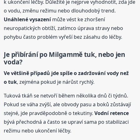
k ukončení léčby. Důležité je nejprve vyhodnotit, zda jde
o vodu, změnu režimu nebo dlouhodobý trend.
Unáhlené vysazení
může vést ke zhoršení
neuropatických obtíží, zatímco úprava stravy nebo
pohybu často problém vyřeší bez zásahu do léčby.
Je přibírání po Milgammě tuk, nebo jen
voda?
Ve většině případů jde spíše o zadržování vody než
o tuk
, zejména pokud je nárůst rychlý.
Tuková tkáň se netvoří během několika dnů či týdnů.
Pokud se váha zvýší, ale obvody pasu a boků zůstávají
stejné, jde pravděpodobně o tekutiny.
Vodní retence
bývá přechodná a často se upraví sama po stabilizaci
režimu nebo ukončení léčby.