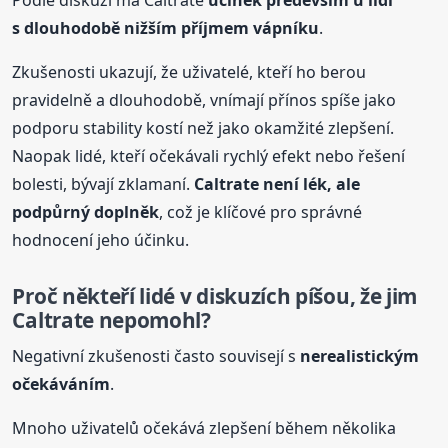
Podle diskuzí má Caltrate
účinek především u lidí
s dlouhodobě nižším příjmem vápníku
.
Zkušenosti ukazují, že uživatelé, kteří ho berou
pravidelně a dlouhodobě, vnímají přínos spíše jako
podporu stability kostí než jako okamžité zlepšení.
Naopak lidé, kteří očekávali rychlý efekt nebo řešení
bolesti, bývají zklamaní.
Caltrate není lék, ale
podpůrný doplněk
, což je klíčové pro správné
hodnocení jeho účinku.
Proč někteří lidé v diskuzích píšou, že jim
Caltrate nepomohl?
Negativní zkušenosti často souvisejí s
nerealistickým
očekáváním
.
Mnoho uživatelů očekává zlepšení během několika