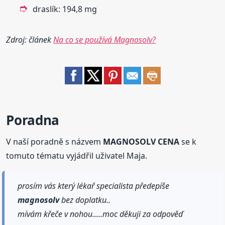
draslík: 194,8 mg
Zdroj: článek
Na co se používá Magnosolv?
Poradna
V naší poradně s názvem
MAGNOSOLV CENA
se k
tomuto tématu vyjádřil uživatel Maja.
prosím vás který lékař specialista předepíše
magnosolv
bez doplatku..
mívám křeče v nohou.....moc děkuji za odpověď