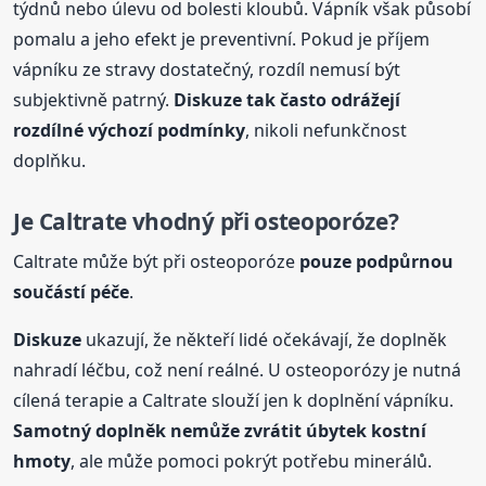
týdnů nebo úlevu od bolesti kloubů. Vápník však působí
pomalu a jeho efekt je preventivní. Pokud je příjem
vápníku ze stravy dostatečný, rozdíl nemusí být
subjektivně patrný.
Diskuze
tak často odrážejí
rozdílné výchozí podmínky
, nikoli nefunkčnost
doplňku.
Je Caltrate vhodný při osteoporóze?
Caltrate může být při osteoporóze
pouze podpůrnou
součástí péče
.
Diskuze
ukazují, že někteří lidé očekávají, že doplněk
nahradí léčbu, což není reálné. U osteoporózy je nutná
cílená terapie a Caltrate slouží jen k doplnění vápníku.
Samotný doplněk nemůže zvrátit úbytek kostní
hmoty
, ale může pomoci pokrýt potřebu minerálů.