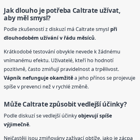
Jak dlouho je potřeba Caltrate užívat,
aby měl smysl?
Podle zkušeností z diskuzí má Caltrate smysl
při
dlouhodobém užívání v řádu měsíců
.
Krátkodobé testování obvykle nevede k žádnému
vnímanému efektu. Uživatelé, kteří ho hodnotí
pozitivně, často zmiňují pravidelnost a trpělivost.
Vápník nefunguje okamžitě
a jeho přínos se projevuje
spíše v prevenci než v rychlé změně.
Může Caltrate způsobit vedlejší účinky?
Podle diskuzí se vedlejší účinky
objevují spíše
výjimečně
.
Nejčastěji jsou zmiňovány zažívací obtíže, jako je zácpa