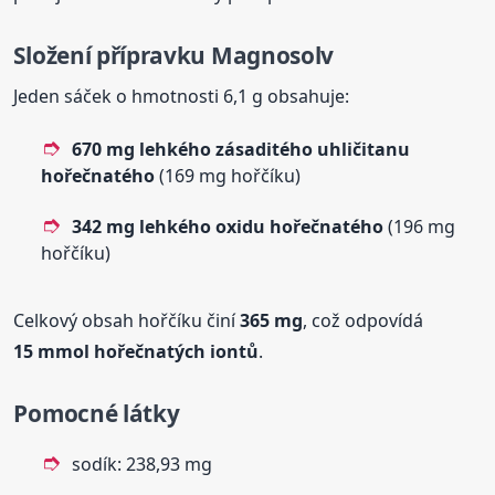
Složení přípravku
Magnosolv
Jeden sáček o hmotnosti 6,1 g obsahuje:
670 mg lehkého zásaditého uhličitanu
hořečnatého
(169 mg hořčíku)
342 mg lehkého oxidu hořečnatého
(196 mg
hořčíku)
Celkový obsah hořčíku činí
365 mg
, což odpovídá
15 mmol hořečnatých iontů
.
Pomocné látky
sodík: 238,93 mg