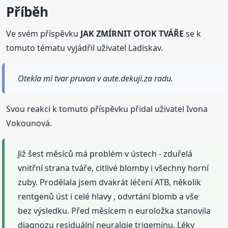
Příběh
Ve svém příspěvku
JAK ZMÍRNIT OTOK TVÁŘE
se k
tomuto tématu vyjádřil uživatel Ladiskav.
Otekla mi tvar pruvan v aute.dekuji.za radu.
Svou reakci k tomuto příspěvku přidal uživatel Ivona
Vokounová.
Již šest měsíců má problém v ústech - zduřelá
vnitřní strana tváře, citlivé blomby i všechny horní
zuby. Prodělala jsem dvakrát léčení ATB, několik
rentgenů úst i celé hlavy , odvrtání blomb a vše
bez výsledku. Před měsícem n euroložka stanovila
diagnozu residuální neuralgie trigeminu. Léky