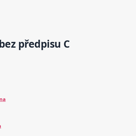
bez předpisu C
na
a