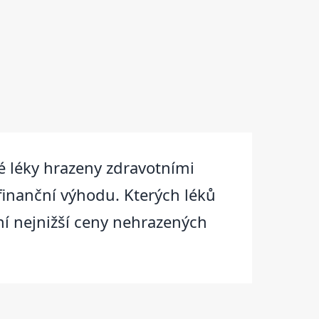
 léky hrazeny zdravotními
finanční výhodu. Kterých léků
ní nejnižší ceny nehrazených