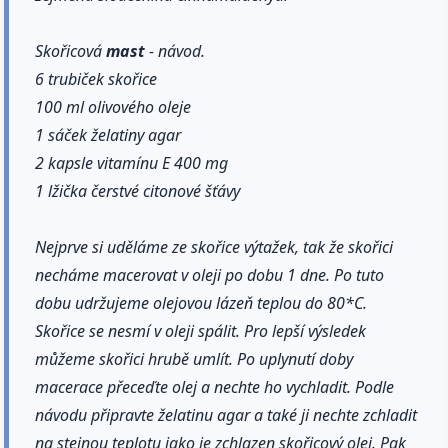
Skořicová
mast
- návod.
6 trubiček skořice
100 ml olivového oleje
1 sáček želatiny agar
2 kapsle vitamínu E 400 mg
1 lžička čerstvé citonové šťávy
Nejprve si uděláme ze skořice výtažek, tak že skořici
necháme macerovat v oleji po dobu 1 dne. Po tuto
dobu udržujeme olejovou lázeň teplou do 80*C.
Skořice se nesmí v oleji spálit. Pro lepší výsledek
můžeme skořici hrubě umlít. Po uplynutí doby
macerace přeceďte olej a nechte ho vychladit. Podle
návodu připravte želatinu agar a také ji nechte zchladit
na stejnou teplotu jako je zchlazen skořicový olej. Pak