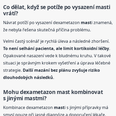
Co dělat, když se potíže po vysazení
mast
i
vrátí?
Návrat potíží po vysazení dexametazon
mast
i znamená,
že nebyla řešena skutečná příčina problému.
Velmi častý scénář je rychlá úleva a následné zhoršení.
To není selhání pacienta, ale limit kortikoidní léčby
.
Opakované nasazení vede k bludnému kruhu. V takové
situaci je správným krokem vyšetření a úprava léčebné
strategie.
Další mazání bez plánu zvyšuje riziko
dlouhodobých následků
.
Mohu dexametazon
mast
kombinovat
s jinými
mast
mi?
Kombinace dexametazon
mast
i s jinými přípravky má
smysl pouze při jasné diagnóze a doporučení lékaře.