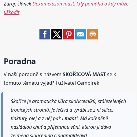
Zdroj: článek
Dexametazon mast: kdy pomáhá a kdy může
uškodit
Poradna
V naší poradně s názvem
SKOŘICOVÁ MAST
se k
tomuto tématu vyjádřil uživatel Cempírek.
Skořice je aromatická kůra skořicovníků, stálezelených
tropických stromů. Je léčivá a vyrábí se z ní silice,
tinktury, olej a z něj pak i
mast
i. Má kořeněně
nasládlou chuť a příjemnou vůni, kterou jí dává
zejména sloučenina cinnamaldehyd.