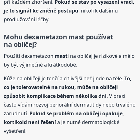
při každém zhoršení.
Pokud se stav po vysazení vrací,
je to signál ke změně postupu
, nikoli k dalšímu
prodlužování léčby.
Mohu dexametazon
mast
používat
na obličej?
Použití dexametazon
mast
i na obličej je rizikové a mělo
by být výjimečné a krátkodobé.
Kůže na obličeji je tenčí a citlivější než jinde na těle.
To,
co je tolerovatelné na rukou, může na obličeji
způsobit komplikace během několika dní
. V praxi
často vídám rozvoj periorální dermatitidy nebo trvalého
zarudnutí.
Pokud se problém na obličeji opakuje,
kortikoid není řešení
a je nutné dermatologické
vyšetření.