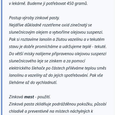
v lekárně. Budeme ji potřebovat 450 gramů.
Postup výroby zinkové pasty.
Nejdříve důkladně rozetřeme oxid zinečnatý se
slunečnicovým olejem a vytvoříme olejovou suspenzi.
Pak si roztavíme lanolin a žlutou vazelínu a v tekutém
stavu je dobře promícháme a udržujeme teplé - tekuté.
Do větší misky nalijeme připravenou olejovou suspenzi
slunečnicového leje se zinkem a za pomocí
elektrického šlehače po částech přiléváme teplou směs
lanolinu a vazelíny až do jejich spotřebování. Pak vše
šleháme až do vychladnutí.
Zinková
mast
- použití.
Zinková pasta zklidňuje podrážděnou pokožku, působí
chladivě a preventivně na místech náchylných k