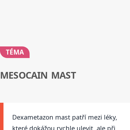
TÉMA
MESOCAIN MAST
Dexametazon mast patří mezi léky,
které dokážou rychle ulevit, ale při