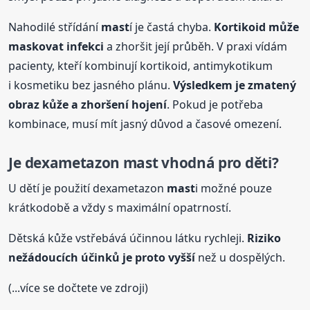
Nahodilé střídání
mast
í je častá chyba.
Kortikoid může
maskovat infekci
a zhoršit její průběh. V praxi vídám
pacienty, kteří kombinují kortikoid, antimykotikum
i kosmetiku bez jasného plánu.
Výsledkem je zmatený
obraz kůže a zhoršení hojení
. Pokud je potřeba
kombinace, musí mít jasný důvod a časové omezení.
Je dexametazon
mast
vhodná pro děti?
U dětí je použití dexametazon
mast
i možné pouze
krátkodobě a vždy s maximální opatrností.
Dětská kůže vstřebává účinnou látku rychleji.
Riziko
nežádoucích účinků je proto vyšší
než u dospělých.
(...více se dočtete ve zdroji)