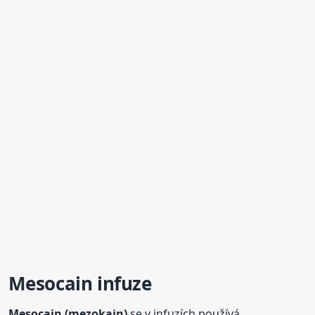
Mesocain
infuze
Mesocain
(mezokain)
se v infuzích používá