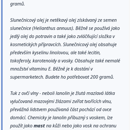
gramů.
Slunečnicový olej je netěkavý olej získávaný ze semen
slunečnice (Helianthus annuus). Běžně se používá jako
jedlý olej do potravin a také jako zvláčňující složka v
kosmetických přípravcích. Slunečnicový olej obsahuje
především kyselinu linolovou, ale také lecitin,
tokoferoly, karotenoidy a vosky. Obsahuje také nemalé
množství vitaminu E. Běžně je k dostání v
supermarketech. Budete ho potřebovat 200 gramů.
Tuk z ovčí vlny - neboli lanolin je žlutá mazlavá látka
vylučovaná mazovými žlázami zvířat tvořících vlnu,
převážná lidstvem používaná část pochází od ovce
domácí. Chemicky je lanolin příbuzný s voskem, lze
použít jako
mast
na kůži nebo jako vosk na ochranu