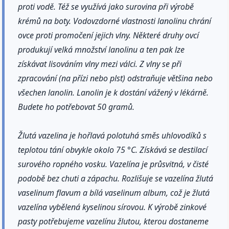
proti vodě. Též se využívá jako surovina při výrobě
krémů na boty. Vodovzdorné vlastnosti lanolinu chrání
ovce proti promočení jejich vlny. Některé druhy ovcí
produkují velká množství lanolinu a ten pak lze
získávat lisováním vlny mezi válci. Z vlny se při
zpracování (na přízi nebo plst) odstraňuje většina nebo
všechen lanolin. Lanolin je k dostání vážený v lékárně.
Budete ho potřebovat 50 gramů.
Žlutá vazelina je hořlavá polotuhá směs uhlovodíků s
teplotou tání obvykle okolo 75 °C. Získává se destilací
surového ropného vosku. Vazelína je průsvitná, v čisté
podobě bez chuti a zápachu. Rozlišuje se vazelína žlutá
vaselinum flavum a bílá vaselinum album, což je žlutá
vazelína vybělená kyselinou sírovou. K výrobě zinkové
pasty potřebujeme vazelínu žlutou, kterou dostaneme