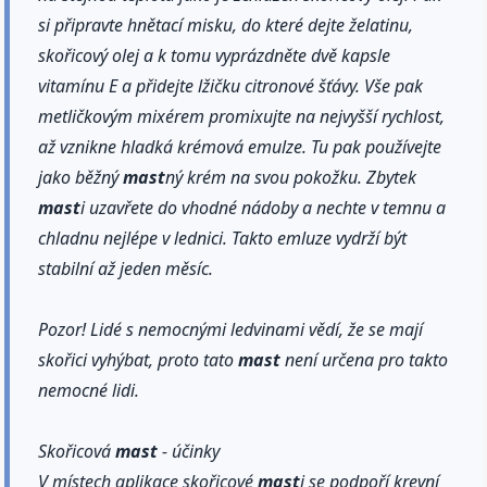
si připravte hnětací misku, do které dejte želatinu,
skořicový olej a k tomu vyprázdněte dvě kapsle
vitamínu E a přidejte lžičku citronové šťávy. Vše pak
metličkovým mixérem promixujte na nejvyšší rychlost,
až vznikne hladká krémová emulze. Tu pak používejte
jako běžný
mast
ný krém na svou pokožku. Zbytek
mast
i uzavřete do vhodné nádoby a nechte v temnu a
chladnu nejlépe v lednici. Takto emluze vydrží být
stabilní až jeden měsíc.
Pozor! Lidé s nemocnými ledvinami vědí, že se mají
skořici vyhýbat, proto tato
mast
není určena pro takto
nemocné lidi.
Skořicová
mast
- účinky
V místech aplikace skořicové
mast
i se podpoří krevní