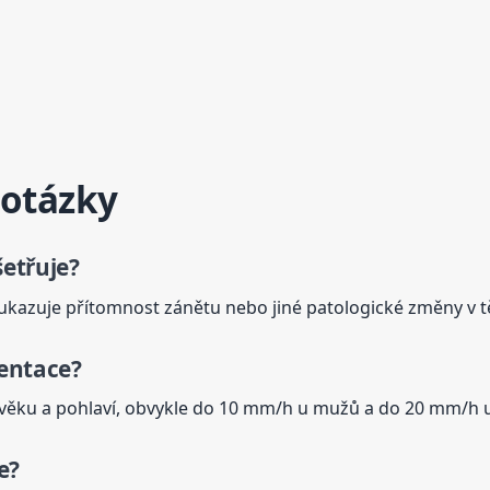
 otázky
šetřuje?
ý ukazuje přítomnost zánětu nebo jiné patologické změny v tě
entace
?
e věku a pohlaví, obvykle do 10 mm/h u mužů a do 20 mm/h u
e
?