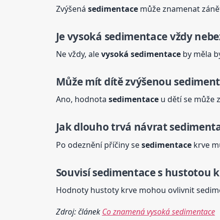
Zvýšená
sedimentace
může znamenat zánět,
Je
vysoká
sedimentace
vždy nebe
Ne vždy, ale
vysoká
sedimentace
by měla bý
Může mít dítě zvýšenou sediment
Ano, hodnota
sedimentace
u dětí se může z
Jak dlouho trvá návrat
sediment
Po odeznění příčiny se
sedimentace
krve mů
Souvisí
sedimentace
s hustotou k
Hodnoty hustoty krve mohou ovlivnit sedime
Zdroj: článek
Co znamená vysoká sedimentace