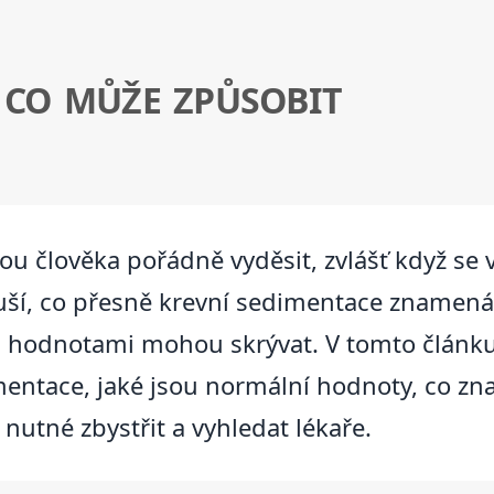
 CO MŮŽE ZPŮSOBIT
ou člověka pořádně vyděsit, zvlášť když se 
uší, co přesně krevní sedimentace znamená
i hodnotami mohou skrývat. V tomto článku
mentace, jaké jsou normální hodnoty, co z
nutné zbystřit a vyhledat lékaře.