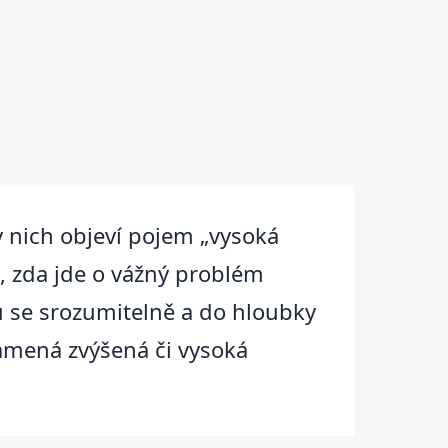
v nich objeví pojem „vysoká
, zda jde o vážný problém
 se srozumitelně a do hloubky
namená zvýšená či vysoká