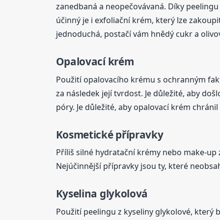
zanedbaná a neopečovávaná. Díky peelingu d
účinný je i exfoliační krém, který lze zakoup
jednoduchá, postačí vám hnědý cukr a olivový
Opalovací krém
Použití opalovacího krému s ochranným fakt
za následek její tvrdost. Je důležité, aby 
póry. Je důležité, aby opalovací krém chráni
Kosmetické přípravky
Příliš silné hydratační krémy nebo make-up 
Nejúčinnější přípravky jsou ty, které neobsah
Kyselina glykolová
Použití peelingu z kyseliny glykolové, kter