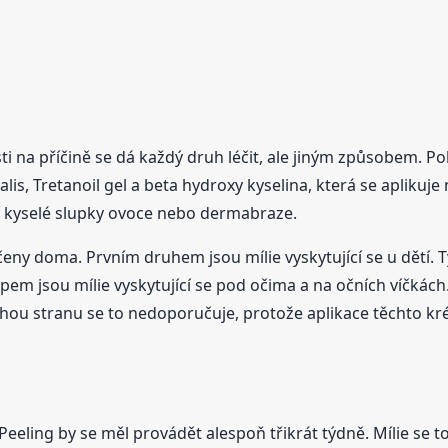
osti na příčině se dá každý druh léčit, ale jiným způsobem. P
alis, Tretanoil gel a beta hydroxy kyselina, která se aplikuj
tí kyselé slupky ovoce nebo dermabraze.
léčeny doma. Prvním druhem jsou mílie vyskytující se u dětí.
m jsou mílie vyskytující se pod očima a na očních víčkách. 
hou stranu se to nedoporučuje, protože aplikace těchto k
 Peeling by se měl provádět alespoň třikrát týdně. Mílie se t