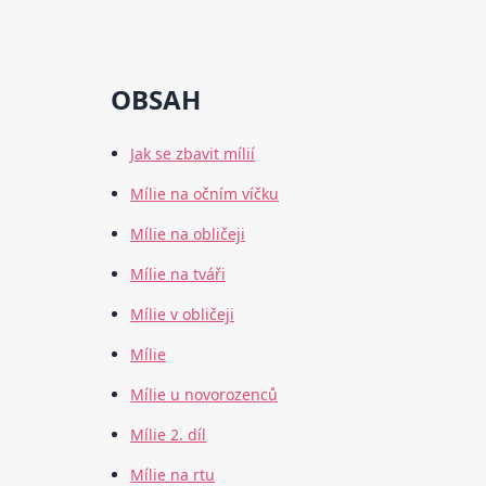
OBSAH
Jak se zbavit mílií
Mílie na očním víčku
Mílie na obličeji
Mílie na tváři
Mílie v obličeji
Mílie
Mílie u novorozenců
Mílie 2. díl
Mílie na rtu