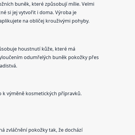
ních buněk, které způsobují mílie. Velmi
é si jej vytvořit i doma. Výroba je
aplikujete na obličej krouživými pohyby.
ůsobuje houstnutí kůže, které má
ne vyloučením odumřelých buněk pokožky přes
adistvá.
šlo k výměně kosmetických přípravků.
há zvláčnění pokožky tak, že dochází