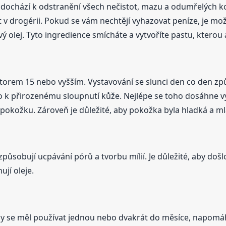
ochází k odstranění všech nečistot, mazu a odumřelých kož
it v drogérii. Pokud se vám nechtějí vyhazovat peníze, je možn
 olej. Tyto ingredience smícháte a vytvoříte pastu, kterou 
orem 15 nebo vyšším. Vystavování se slunci den co den zp
došlo k přirozenému sloupnutí kůže. Nejlépe se toho dosáh
l pokožku. Zároveň je důležité, aby pokožka byla hladká a ml
způsobují ucpávání pórů a tvorbu mílií. Je důležité, aby do
ují oleje.
ý by se měl používat jednou nebo dvakrát do měsíce, napomá