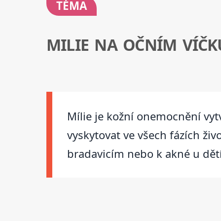
TÉMA
MILIE NA OČNÍM VÍČK
Mílie je kožní onemocnění vytv
vyskytovat ve všech fázích ži
bradavicím nebo k akné u dět