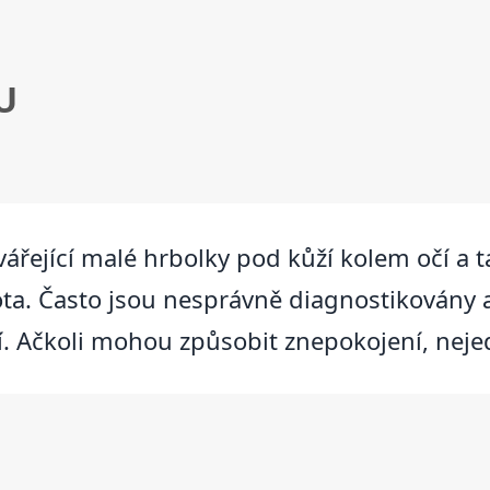
U
ářející malé hrbolky pod kůží kolem očí a t
vota. Často jsou nesprávně diagnostikovány
í. Ačkoli mohou způsobit znepokojení, nej