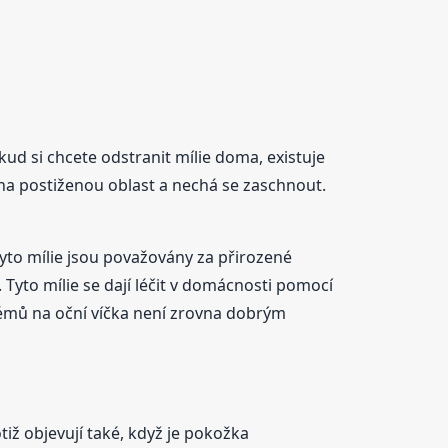
okud si chcete odstranit mílie doma, existuje
e na postiženou oblast a nechá se zaschnout.
 Tyto mílie jsou považovány za přirozené
Tyto mílie se dají léčit v domácnosti pomocí
rémů na oční víčka není zrovna dobrým
otiž objevují také, když je pokožka