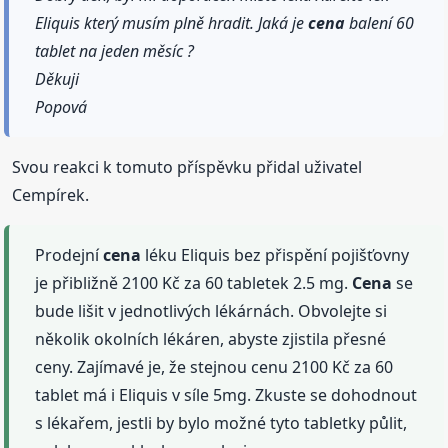
Eliquis který musím plně hradit. Jaká je
cena
balení 60
tablet na jeden měsíc ?
Děkuji
Popová
Svou reakci k tomuto příspěvku přidal uživatel
Cempírek.
Prodejní
cena
léku Eliquis bez přispění pojišťovny
je přibližně 2100 Kč za 60 tabletek 2.5 mg.
Cena
se
bude lišit v jednotlivých lékárnách. Obvolejte si
několik okolních lékáren, abyste zjistila přesné
ceny. Zajímavé je, že stejnou cenu 2100 Kč za 60
tablet má i Eliquis v síle 5mg. Zkuste se dohodnout
s lékařem, jestli by bylo možné tyto tabletky půlit,