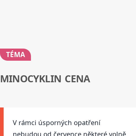
TÉMA
MINOCYKLIN CENA
V rámci úsporných opatření
nebudou od července některé volně