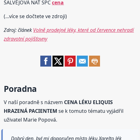
ŠALVĚJOVÁ NAŤ SPC
cena
(...více se dočtete ve zdroji)
Zdroj: článek
Volně prodejné léky, které od července nehradí
zdravotní pojišťovny
Poradna
V naší poradně s názvem
CENA LÉKU ELIQUIS
HRAZENÁ PACIENTEM
se k tomuto tématu vyjádřil
uživatel Marie Popová.
Dobrý den, byl mi doporučen místo léku Xarelto lék