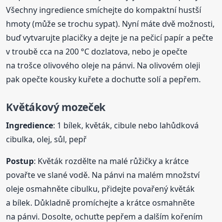
Všechny ingredience smíchejte do kompaktní hustší
hmoty (může se trochu sypat). Nyní máte dvě možnosti,
buď vytvarujte placičky a dejte je na pečicí papír a pečte
v troubě cca na 200 °C dozlatova, nebo je opečte
na trošce olivového oleje na pánvi. Na olivovém oleji
pak opečte kousky kuřete a dochuťte solí a pepřem.
Květákový
mozeček
Ingredience
: 1 bílek, květák, cibule nebo lahůdková
cibulka, olej, sůl, pepř
Postup
: Květák rozdělte na malé růžičky a krátce
povařte ve slané vodě. Na pánvi na malém množství
oleje osmahněte cibulku, přidejte povařený květák
a bílek. Důkladně promíchejte a krátce osmahněte
na pánvi. Dosolte, ochuťte pepřem a dalším kořením