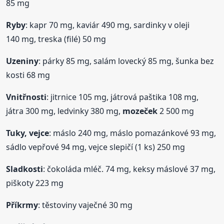
85 mg
Ryby
: kapr 70 mg, kaviár 490 mg, sardinky v oleji
140 mg, treska (filé) 50 mg
Uzeniny
: párky 85 mg, salám lovecký 85 mg, šunka bez
kosti 68 mg
Vnitřnosti
: jitrnice 105 mg, játrová paštika 108 mg,
játra 300 mg, ledvinky 380 mg,
mozeček
2 500 mg
Tuky, vejce
: máslo 240 mg, máslo pomazánkové 93 mg,
sádlo vepřové 94 mg, vejce slepičí (1 ks) 250 mg
Sladkosti
: čokoláda mléč. 74 mg, keksy máslové 37 mg,
piškoty 223 mg
Příkrmy
: těstoviny vaječné 30 mg