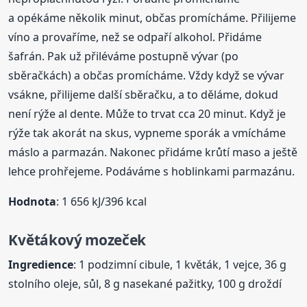
a opékáme několik minut, občas promícháme. Přilijeme
víno a provaříme, než se odpaří alkohol. Přidáme
šafrán. Pak už přiléváme postupně vývar (po
sběračkách) a občas promícháme. Vždy když se vývar
vsákne, přilijeme další sběračku, a to děláme, dokud
není rýže al dente. Může to trvat cca 20 minut. Když je
rýže tak akorát na skus, vypneme sporák a vmícháme
máslo a parmazán. Nakonec přidáme krůtí maso a ještě
lehce prohřejeme. Podáváme s hoblinkami parmazánu.
Hodnota
: 1 656 kJ/396 kcal
Květákový
mozeček
Ingredience
: 1 podzimní cibule, 1 květák, 1 vejce, 36 g
stolního oleje, sůl, 8 g nasekané pažitky, 100 g droždí