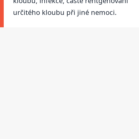
kloubu, infekce, časté rentgenování
určitého kloubu při jiné nemoci.