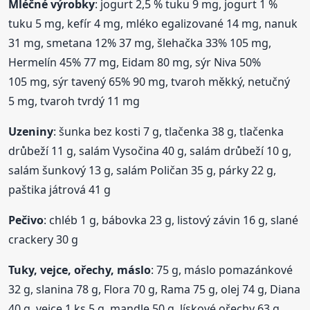
Mléčné výrobky
: jogurt 2,5 % tuku 9 mg, jogurt 1 %
tuku 5 mg, kefír 4 mg, mléko egalizované 14 mg, nanuk
31 mg, smetana 12% 37 mg, šlehačka 33% 105 mg,
Hermelín 45% 77 mg, Eidam 80 mg, sýr Niva 50%
105 mg, sýr tavený 65% 90 mg, tvaroh měkký, netučný
5 mg, tvaroh tvrdý 11 mg
Uzeniny
: šunka bez kosti 7 g, tlačenka 38 g, tlačenka
drůbeží 11 g, salám Vysočina 40 g, salám drůbeží 10 g,
salám šunkový 13 g, salám Poličan 35 g, párky 22 g,
paštika játrová 41 g
Pečivo
: chléb 1 g, bábovka 23 g, listový závin 16 g, slané
crackery 30 g
Tuky, vejce, ořechy, máslo
: 75 g, máslo pomazánkové
32 g, slanina 78 g, Flora 70 g, Rama 75 g, olej 74 g, Diana
40 g, vejce 1 ks 5 g, mandle 50 g, lískové ořechy 63 g