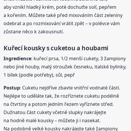
aby vznikl hladký krém, poté dochuťte solí, pepřem
a kořením. Můžete také před mixováním část zeleniny
odebrat a po rozmixování vrátit zpět – v polévce vám
zůstane něco k zakousnutí.
Kuřecí kousky s cuketou a houbami
Ingredience
: kuřecí prsa, 1/2 menší cukety, 3 žampiony
nebo jiné houby, malý stroužek česneku, italské bylinky,
1 bílek (podle potřeby), sůl, pepř
Postup
: Cuketu nejdříve zbavte vnitřní vodnaté části.
Nejlépe to uděláte tak, že rozříznete cuketu podélně
na čtvrtiny a potom jedním řezem vyříznete střed.
Dužnatou část cukety včetně slupky nakrájejte
na hodně malé kousky – můžete ji i nasekat.
Na podobně velké kousky nakrájejte také žampiony.