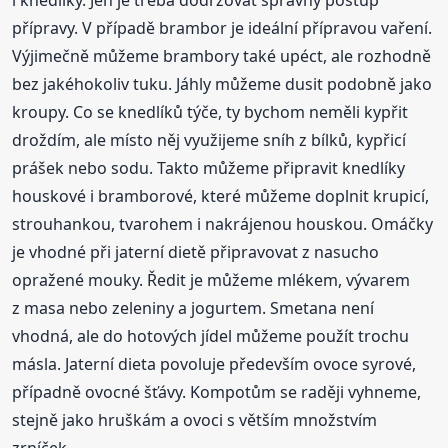
i knedlíky. Jen je třeba dodržovat správný postup
přípravy. V případě brambor je ideální přípravou vaření.
Výjimečně můžeme brambory také upéct, ale rozhodně
bez jakéhokoliv tuku. Jáhly můžeme dusit podobně jako
kroupy. Co se knedlíků týče, ty bychom neměli kypřit
droždím, ale místo něj využijeme sníh z bílků, kypřicí
prášek nebo sodu. Takto můžeme připravit knedlíky
houskové i bramborové, které můžeme doplnit krupicí,
strouhankou, tvarohem i nakrájenou houskou. Omáčky
je vhodné při jaterní dietě připravovat z nasucho
opražené mouky. Ředit je můžeme mlékem, vývarem
z masa nebo zeleniny a jogurtem. Smetana není
vhodná, ale do hotových jídel můžeme použít trochu
másla. Jaterní dieta povoluje především ovoce syrové,
případně ovocné šťávy. Kompotům se raději vyhneme,
stejně jako hruškám a ovoci s větším množstvím