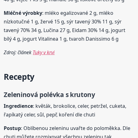
Mléčné výrobky
: mléko egalizované 2 g, mléko
nízkotučné 1 g, žervé 15 g, sýr tavený 30% 11 g, sýr
tavený 70% 34 g, Lučina 27 g, Eidam 30% 14 g, jogurt
bílý 4 g, jogurt Vitalinea 1 g, tvaroh Danissimo 6 g
Zdroj: článek
Tuky v krvi
Recepty
Zeleninová polévka s krutony
Ingredience
: květák, brokolice, celer, petržel, cuketa,
řapíkatý celer, sůl, pepř, koření dle chuti
Postup
: Oblíbenou zeleninu uvařte do poloměkka. Dle
chuti můžete rozmixovat všechnu zeleninu tak,