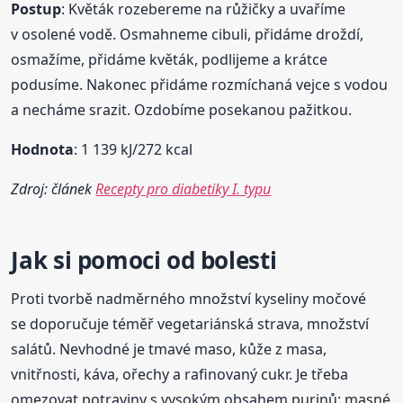
Postup
: Květák rozebereme na růžičky a uvaříme
v osolené vodě. Osmahneme cibuli, přidáme droždí,
osmažíme, přidáme květák, podlijeme a krátce
podusíme. Nakonec přidáme rozmíchaná vejce s vodou
a necháme srazit. Ozdobíme posekanou pažitkou.
Hodnota
: 1 139 kJ/272 kcal
Zdroj: článek
Recepty pro diabetiky I. typu
Jak si pomoci od bolesti
Proti tvorbě nadměrného množství kyseliny močové
se doporučuje téměř vegetariánská strava, množství
salátů. Nevhodné je tmavé maso, kůže z masa,
vnitřnosti, káva, ořechy a rafinovaný cukr. Je třeba
omezovat potraviny s vysokým obsahem purinů: masné