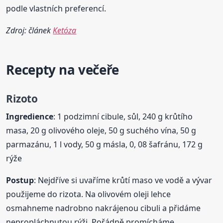
podle vlastních preferencí.
Zdroj: článek
Ketóza
Recepty na večeře
Rizoto
Ingredience
: 1 podzimní cibule, sůl, 240 g krůtího
masa, 20 g olivového oleje, 50 g suchého vína, 50 g
parmazánu, 1 l vody, 50 g másla, 0, 08 šafránu, 172 g
rýže
Postup
: Nejdříve si uvaříme krůtí maso ve vodě a vývar
použijeme do rizota. Na olivovém oleji lehce
osmahneme nadrobno nakrájenou cibuli a přidáme
nepropláchnutou rýži. Pořádně promícháme