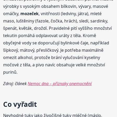
výrobky s vysokým obsahem bílkovin, vývary, masové
omáčky,
mozeček
, vnitřnosti (ledviny, játra), mleté
maso, luštěniny (fazole, čočka, hrách), sledi, sardinky,
špenát, květák, droždí. Pravidelné pití vyššího množství
tekutin pomáhá odplavovat uráty z těla. Kromě
obyčejné vody se doporučují bylinkové čaje, například
šípkový, mátový, přesličkový. Je potřeba maximálně
omezit alkohol, protože brání vylučování kyseliny
močové z těla, a pivo navíc obsahuje velké množství
purinů.
Zdroj: článek
Nemoc dna – příznaky onemocnění
Co vyřadit
Nevhodné tuky jako živočišné tuky mléčné (máslo,