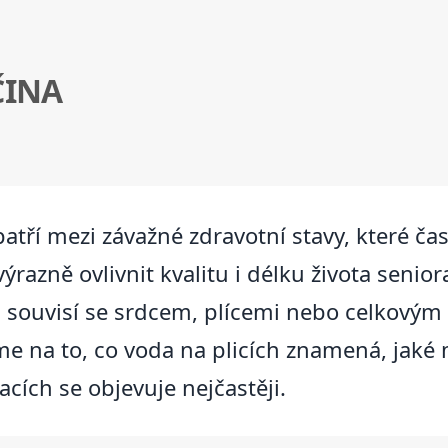
ČINA
patří mezi závažné zdravotní stavy, které ča
azně ovlivnit kvalitu i délku života senio
ou souvisí se srdcem, plícemi nebo celkový
 na to, co voda na plicích znamená, jaké 
acích se objevuje nejčastěji.