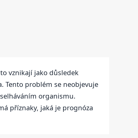
sto vznikají jako důsledek
ra. Tento problém se neobjevuje
m selháváním organismu.
má příznaky, jaká je prognóza