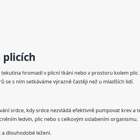
 plicích
 tekutina hromadí v plicní tkáni nebo v prostoru kolem pli
rů se s ním setkáváme výrazně častěji než u mladších lidí.
hávání srdce, kdy srdce nezvládá efektivně pumpovat krev a t
něním ledvin, plic nebo s celkovým oslabením organismu.
st a dlouhodobé ležení.