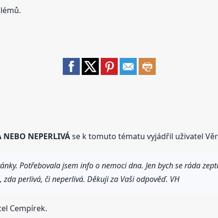
blémů.
Á NEBO NEPERLIVÁ
se k tomuto tématu vyjádřil uživatel Vě
ánky. Potřebovala jsem info o nemoci dna. Jen bych se ráda zept
zda perlivá, či neperlivá. Děkuji za Vaši odpověď. VH
tel Cempírek.