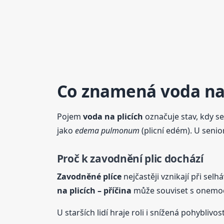
Co znamená
voda
na
Pojem
voda
na plicích
označuje stav, kdy se
jako
edema pulmonum
(plicní edém). U senio
Proč k zavodnění plic dochází
Zavodněné plíce
nejčastěji vznikají při sel
na plicích
–
příčina
může souviset s onemoc
U starších lidí hraje roli i snížená pohyblivo