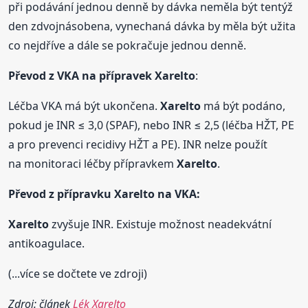
při podávání jednou denně by dávka neměla být tentýž
den zdvojnásobena, vynechaná dávka by měla být užita
co nejdříve a dále se pokračuje jednou denně.
Převod z VKA na přípravek
Xarelto
:
Léčba VKA má být ukončena.
Xarelto
má být podáno,
pokud je INR ≤ 3,0 (SPAF), nebo INR ≤ 2,5 (léčba HŽT, PE
a pro prevenci recidivy HŽT a PE). INR nelze použít
na monitoraci léčby přípravkem
Xarelto
.
Převod z přípravku
Xarelto
na VKA:
Xarelto
zvyšuje INR. Existuje možnost neadekvátní
antikoagulace.
(...více se dočtete ve zdroji)
Zdroj: článek
Lék Xarelto