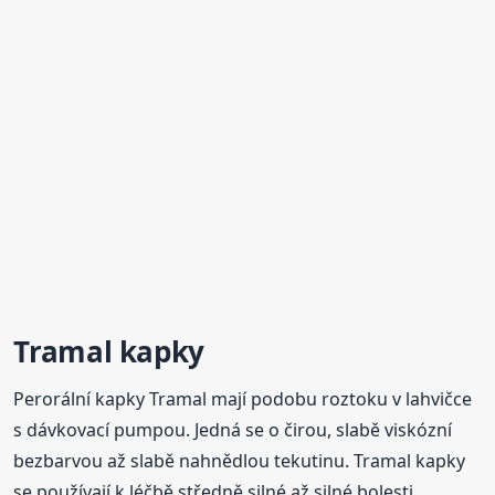
Tramal kapky
Perorální kapky Tramal mají podobu roztoku v lahvičce
s dávkovací pumpou. Jedná se o čirou, slabě viskózní
bezbarvou až slabě nahnědlou tekutinu. Tramal kapky
se používají k léčbě středně silné až silné bolesti.