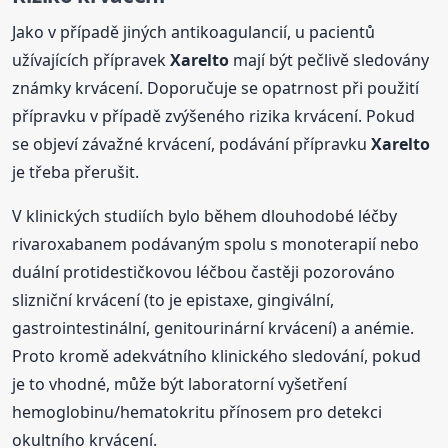
Jako v případě jiných antikoagulancií, u pacientů
užívajících přípravek
Xarelto
mají být pečlivě sledovány
známky krvácení. Doporučuje se opatrnost při použití
přípravku v případě zvýšeného rizika krvácení. Pokud
se objeví závažné krvácení, podávání přípravku
Xarelto
je třeba přerušit.
V klinických studiích bylo během dlouhodobé léčby
rivaroxabanem podávaným spolu s monoterapií nebo
duální protidestičkovou léčbou častěji pozorováno
slizniční krvácení (to je epistaxe, gingivální,
gastrointestinální, genitourinární krvácení) a anémie.
Proto kromě adekvátního klinického sledování, pokud
je to vhodné, může být laboratorní vyšetření
hemoglobinu/hematokritu přínosem pro detekci
okultního krvácení.