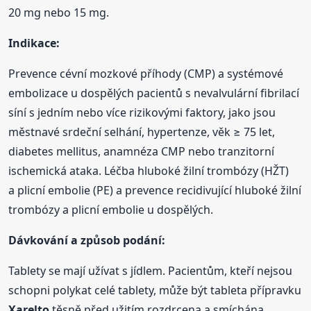
20 mg nebo 15 mg.
Indikace:
Prevence cévní mozkové příhody (CMP) a systémové
embolizace u dospělých pacientů s nevalvulární fibrilací
síní s jedním nebo více rizikovými faktory, jako jsou
městnavé srdeční selhání, hypertenze, věk ≥ 75 let,
diabetes mellitus, anamnéza CMP nebo tranzitorní
ischemická ataka. Léčba hluboké žilní trombózy (HŽT)
a plicní embolie (PE) a prevence recidivující hluboké žilní
trombózy a plicní embolie u dospělých.
Dávkování a způsob podání:
Tablety se mají užívat s jídlem. Pacientům, kteří nejsou
schopni polykat celé tablety, může být tableta přípravku
Xarelto
těsně před užitím rozdrcena a smíchána