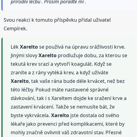
prirodni lecbu . Prosim poradte mi .
Svou reakci k tomuto příspěvku přidal uživatel
Cempírek.
Lék
Xarelto
se používá na úpravu srážlivosti krve.
Jinými slovy
Xarelto
prodlužuje dobu, za kterou se
tekutá krev srazí a vytvoří koagulát. Když se
zraníte a z rány vytéká krev, a když užíváte
Xarelto
, tak vaše rána bude déle krvácet, než bez
této léčby. Pokud máte nastavené správné
dávkování, tak i s Xareltem dojde ke sražení krve a
zastavení krvácení. Takže se nemusíte bát, že
byste vykrvácela.
Xarelto
jste dostala od svého
lékaře jako prevenci před komplikacemi, které by
mohly značně ovlivnit váš zdravotní stav. Přesné