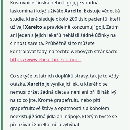
Kustovnice čínská nebo-li goji, je vhodná
laskomina i když užíváte
Xarelto
. Existuje vědecká
studie, která sleduje okolo 200 tisíc pacientů, kteří
užívají
Xarelto
a pravidelně konzumují goji. Zatím
ani jeden z jejich lékařů nehlásil žádné účinky na
činnost Xarelta. Průběžně si to můžete
kontrolovat tady, na těchto webových stránkách:
https://www.ehealthme.com/d…
Co se týče ostatních doplňků stravy, tak je to vždy
otázka.
Xarelto
je vynikající lék, u kterého se
nemusí držet žádná dieta a není ani příliš háklivý
na to co jíte. Kromě grapefruitu nebo pití
grapefruitové šťávy a opatrnosti s alkoholem
neexistují žádná jídla ani nápoje, kterým byste se
při užívání Xarelta měla vyhýbat.