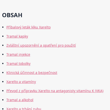
OBSAH
Příbalový leták léku Xarelto
Tramal kapky
Zvláštní upozornění a opatření pro použití
Tramal injekce
Tramal tobolky
Klinická účinnost a bezpečnost
Xarelto a vitamíny
Převod z přípravku Xarelto na antagonisty vitamínu K (VKA)
Tramal a alkohol
Xarelto a trhání zubu