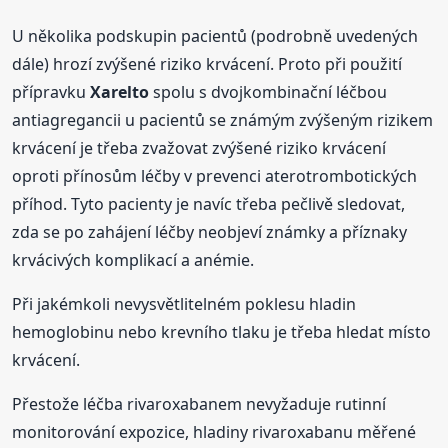
U několika podskupin pacientů (podrobně uvedených
dále) hrozí zvýšené riziko krvácení. Proto při použití
přípravku
Xarelto
spolu s dvojkombinační léčbou
antiagregancii u pacientů se známým zvýšeným rizikem
krvácení je třeba zvažovat zvýšené riziko krvácení
oproti přínosům léčby v prevenci aterotrombotických
příhod. Tyto pacienty je navíc třeba pečlivě sledovat,
zda se po zahájení léčby neobjeví známky a příznaky
krvácivých komplikací a anémie.
Při jakémkoli nevysvětlitelném poklesu hladin
hemoglobinu nebo krevního tlaku je třeba hledat místo
krvácení.
Přestože léčba rivaroxabanem nevyžaduje rutinní
monitorování expozice, hladiny rivaroxabanu měřené