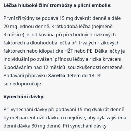
Léčba hluboké žilní trombózy a plicní embolie:
První tři týdny se podává 15 mg dvakrát denně a dále
20 mg jednou denně. Krátkodobá léčba (nejméně
3 měsíce) je indikována při přechodných rizikových
faktorech a dlouhodobá léčba při trvalých rizikových
faktorech nebo idiopatické HŽT nebo PE. Délka léčby je
individuální po zvážení přínosu léčby a rizika krvácení.
S podáváním nad 12 měsíců jsou zkušenosti omezené.
Podávání přípravku
Xarelto
dětem do 18 let
se nedoporučuje.
Vynechání dávky:
Při vynechání dávky při podávání 15 mg dvakrát denně
by měl pacient užít dávku co nejdříve, aby byla zajištěna
denní dávka 30 mg denně. Při vynechání dávky