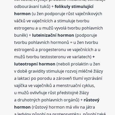
odbourávaní tuků) +
folikuly stimulující
hormon
(u žen podporuje růst vaječníkových
váčků ve vaječnících a stimuluje tvorbu
estrogenu a u mužů vyvolá tvorbu pohlavních
buněk) +
luteinizační hormon
(podporuje
tvorbu pohlavních hormonů = u žen tvorbu
estrogenů a progesteronu ve vaječnících a u
mužů tvorbu testosteronu ve varlatech)
+
luteotropní hormon
(neboli prolaktin u žen
v době gravidity stimuluje rozvoj mléčné žlázy
a laktaci po porodu a zároveň tlumí vyzrávání
vajíčka ve vaječníků a menstruační cyklus,
u mužů ovlivňuje růst předstojné žlázy
a druhotných pohlavních orgánů) +
růstový
hormon
(růstový hormon má vliv na játra
a ledviny působí na proteosyntézu, působí také