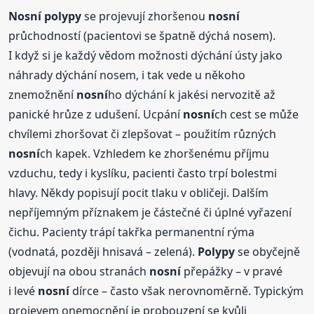
Nosní
polypy
se projevují zhoršenou
nosní
průchodností (pacientovi se špatně dýchá nosem).
I když si je každý vědom možnosti dýchání ústy jako
náhrady dýchání nosem, i tak vede u někoho
znemožnění
nosní
ho dýchání k jakési nervozitě až
panické hrůze z udušení. Ucpání
nosní
ch cest se může
chvílemi zhoršovat či zlepšovat – použitím různých
nosní
ch kapek. Vzhledem ke zhoršenému příjmu
vzduchu, tedy i kyslíku, pacienti často trpí bolestmi
hlavy. Někdy popisují pocit tlaku v obličeji. Dalším
nepříjemným příznakem je částečné či úplné vyřazení
čichu. Pacienty trápí takřka permanentní rýma
(vodnatá, později hnisavá – zelená).
Polypy
se obyčejně
objevují na obou stranách
nosní
přepážky – v pravé
i levé
nosní
dírce – často však nerovnoměrně. Typickým
projevem onemocnění je probouzení se kvůli