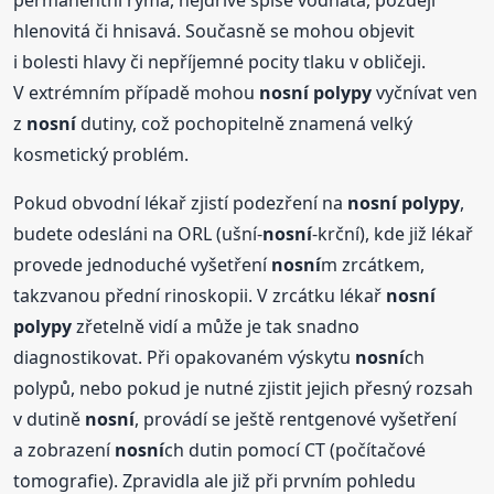
permanentní rýma, nejdříve spíše vodnatá, později
hlenovitá či hnisavá. Současně se mohou objevit
i bolesti hlavy či nepříjemné pocity tlaku v obličeji.
V extrémním případě mohou
nosní
polypy
vyčnívat ven
z
nosní
dutiny, což pochopitelně znamená velký
kosmetický problém.
Pokud obvodní lékař zjistí podezření na
nosní
polypy
,
budete odesláni na ORL (ušní-
nosní
-krční), kde již lékař
provede jednoduché vyšetření
nosní
m zrcátkem,
takzvanou přední rinoskopii. V zrcátku lékař
nosní
polypy
zřetelně vidí a může je tak snadno
diagnostikovat. Při opakovaném výskytu
nosní
ch
polypů, nebo pokud je nutné zjistit jejich přesný rozsah
v dutině
nosní
, provádí se ještě rentgenové vyšetření
a zobrazení
nosní
ch dutin pomocí CT (počítačové
tomografie). Zpravidla ale již při prvním pohledu