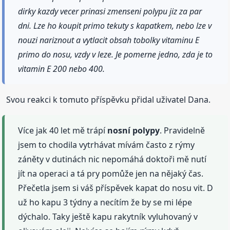
dirky kazdy vecer prinasi zmenseni polypu jiz za par
dni. Lze ho koupit primo tekuty s kapatkem, nebo lze v
nouzi nariznout a vytlacit obsah tobolky vitaminu E
primo do nosu, vzdy v leze. Je pomerne jedno, zda je to
vitamin E 200 nebo 400.
Svou reakci k tomuto příspěvku přidal uživatel Dana.
Více jak 40 let mě trápí
nosní
polypy
. Pravidelně
jsem to chodila vytrhávat mívám často z rýmy
záněty v dutinách nic nepomáhá doktoři mě nutí
jít na operaci a tá pry pomůže jen na nějaký čas.
Přečetla jsem si váš příspěvek kapat do nosu vit. D
už ho kapu 3 týdny a necítím že by se mi lépe
dýchalo. Taky ještě kapu rakytník vyluhovaný v