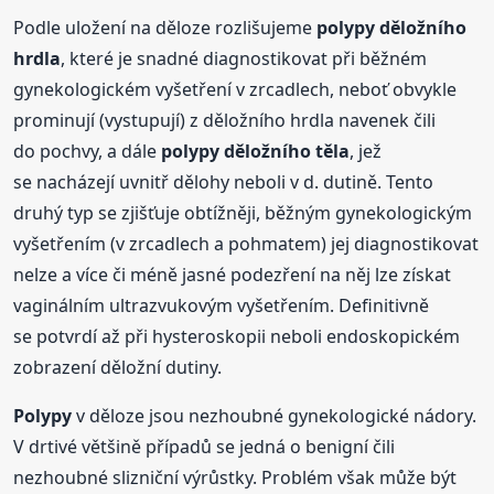
Podle uložení na děloze rozlišujeme
polypy
děložního
hrdla
, které je snadné diagnostikovat při běžném
gynekologickém vyšetření v zrcadlech, neboť obvykle
prominují (vystupují) z děložního hrdla navenek čili
do pochvy, a dále
polypy
děložního těla
, jež
se nacházejí uvnitř dělohy neboli v d. dutině. Tento
druhý typ se zjišťuje obtížněji, běžným gynekologickým
vyšetřením (v zrcadlech a pohmatem) jej diagnostikovat
nelze a více či méně jasné podezření na něj lze získat
vaginálním ultrazvukovým vyšetřením. Definitivně
se potvrdí až při hysteroskopii neboli endoskopickém
zobrazení děložní dutiny.
Polypy
v děloze jsou nezhoubné gynekologické nádory.
V drtivé většině případů se jedná o benigní čili
nezhoubné slizniční výrůstky. Problém však může být