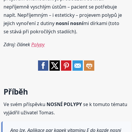
nepříjemně vyschlým ústům – pacient se potřebuje
napít. Nepříjemným – i esteticky – projevem polypů je
jejich vynoření z dutiny
nosní
nosní
mi dírkami (toto
se stává při pokročilých stadiích).
Zdroj: článek
Polypy
Příběh
Ve svém příspěvku
NOSNÍ POLYPY
se k tomuto tématu
vyjádřil uživatel Tomas.
Ano lze. Aplikace par kapek vitaminu E do kazde nosni