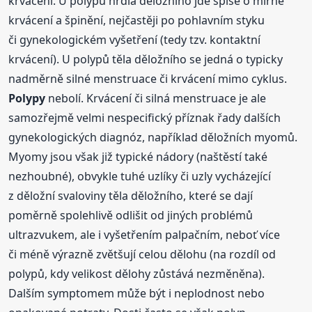
krvácení. U polypů hrdla děložního jde spíše o mírné
krvácení a špinění, nejčastěji po pohlavním styku
či gynekologickém vyšetření (tedy tzv. kontaktní
krvácení). U polypů těla děložního se jedná o typicky
nadměrně silné menstruace či krvácení mimo cyklus.
Polypy
nebolí. Krvácení či silná menstruace je ale
samozřejmě velmi nespecifický příznak řady dalších
gynekologických diagnóz, například děložních myomů.
Myomy jsou však již typické nádory (naštěstí také
nezhoubné), obvykle tuhé uzlíky či uzly vycházející
z děložní svaloviny těla děložního, které se dají
poměrně spolehlivě odlišit od jiných problémů
ultrazvukem, ale i vyšetřením palpačním, neboť více
či méně výrazně zvětšují celou dělohu (na rozdíl od
polypů, kdy velikost dělohy zůstává nezměněna).
Dalším symptomem může být i neplodnost nebo