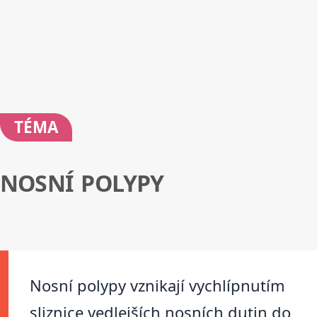
TÉMA
NOSNÍ POLYPY
Nosní polypy vznikají vychlípnutím
sliznice vedlejších nosních dutin do