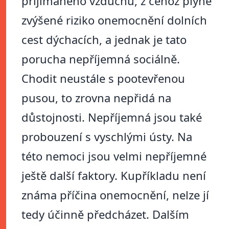
přijímaného vzduchu, z čehož plyne
zvýšené riziko onemocnění dolních
cest dýchacích, a jednak je tato
porucha nepříjemná sociálně.
Chodit neustále s pootevřenou
pusou, to zrovna nepřidá na
důstojnosti. Nepříjemná jsou také
probouzení s vyschlými ústy. Na
této nemoci jsou velmi nepříjemné
ještě další faktory. Kupříkladu není
známa příčina onemocnění, nelze jí
tedy účinně předcházet. Dalším