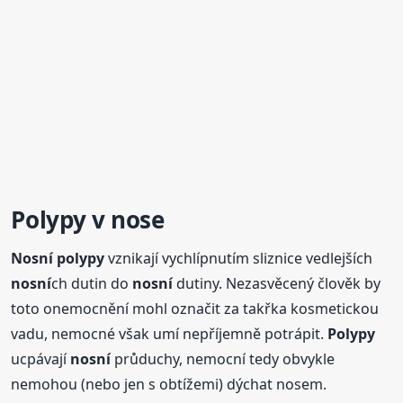
Polypy
v nose
Nosní
polypy
vznikají vychlípnutím sliznice vedlejších
nosní
ch dutin do
nosní
dutiny. Nezasvěcený člověk by
toto onemocnění mohl označit za takřka kosmetickou
vadu, nemocné však umí nepříjemně potrápit.
Polypy
ucpávají
nosní
průduchy, nemocní tedy obvykle
nemohou (nebo jen s obtížemi) dýchat nosem.