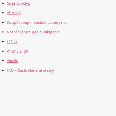
Co je to polyp
Příznaky
Co způsobuje neustále ucpaný nos
Nosní sliznice podle Wikipedie
Léčba
Příčiny 2. díl
Použití
FAQ – Často kladené otázky