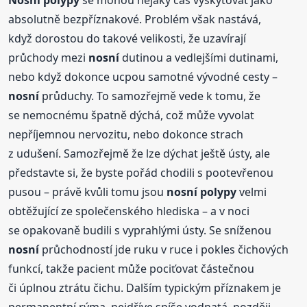
Nosní
polypy
se mohou nějaký čas vyskytovat jako
absolutně bezpříznakové. Problém však nastává,
když dorostou do takové velikosti, že uzavírají
průchody mezi
nosní
dutinou a vedlejšími dutinami,
nebo když dokonce ucpou samotné vývodné cesty –
nosní
průduchy. To samozřejmě vede k tomu, že
se nemocnému špatně dýchá, což může vyvolat
nepříjemnou nervozitu, nebo dokonce strach
z udušení. Samozřejmě že lze dýchat ještě ústy, ale
představte si, že byste pořád chodili s pootevřenou
pusou – právě kvůli tomu jsou
nosní
polypy
velmi
obtěžující ze společenského hlediska – a v noci
se opakovaně budili s vyprahlými ústy. Se sníženou
nosní
průchodností jde ruku v ruce i pokles čichových
funkcí, takže pacient může pociťovat částečnou
či úplnou ztrátu čichu. Dalším typickým příznakem je