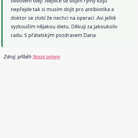
olivovém oleji .Nejvíce se bojím rýmy když
nepřejde tak si musím dojit pro antibiotika a
doktor se zlobí že nechci na operací .Asi ještě
vyzkouším nějakou dietu. Děkuji za jakoukoliv
radu. S přátelským pozdravem Dana
Zdroj: příběh
Nosní polypy