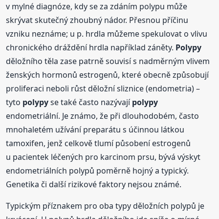
v mylné diagnóze, kdy se za zdáním polypu může
skrývat skutečný zhoubný nádor. Přesnou příčinu
vzniku neznáme; u p. hrdla můžeme spekulovat o vlivu
chronického dráždění hrdla například záněty.
Polypy
děložního těla zase patrně souvisí s nadměrným vlivem
ženských hormonů estrogenů, které obecně způsobují
proliferaci neboli růst děložní sliznice (endometria) –
tyto
polypy
se také často nazývají
polypy
endometriální. Je známo, že při dlouhodobém, často
mnohaletém užívání preparátu s účinnou látkou
tamoxifen, jenž celkově tlumí působení estrogenů
u pacientek léčených pro karcinom prsu, bývá výskyt
endometriálních polypů poměrně hojný a typický.
Genetika či další rizikové faktory nejsou známé.
Typickým příznakem pro oba typy děložních polypů je