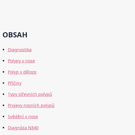
OBSAH
Diagnostika
Polypy v nose
Polyp v děloze
Příčiny
Typy střevních polypů
Projevy nosních polypů
Svědění v nose
Diagnóza N840