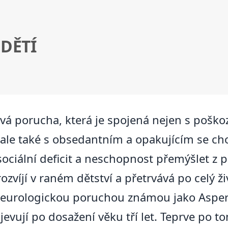
DĚTÍ
á porucha, která je spojená nejen s poškoz
ale také s obsedantním a opakujícím se c
 sociální deficit a neschopnost přemýšlet z 
ozvíjí v raném dětství a přetrvává po celý 
 neurologickou poruchou známou jako Aspe
evují po dosažení věku tří let. Teprve po t