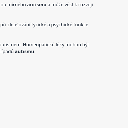
mkou mírného
autismu
a může vést k rozvoji
 při zlepšování fyzické a psychické funkce
s autismem. Homeopatické léky mohou být
případů
autismu
.