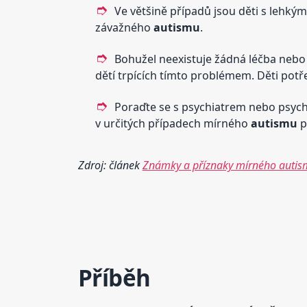
Ve většině případů jsou děti s lehk
závažného
autismu
.
Bohužel neexistuje žádná léčba nebo
dětí trpících tímto problémem. Děti pot
Poraďte se s psychiatrem nebo psych
v určitých případech mírného
autismu
p
Zdroj: článek
Známky a příznaky mírného autism
Příběh