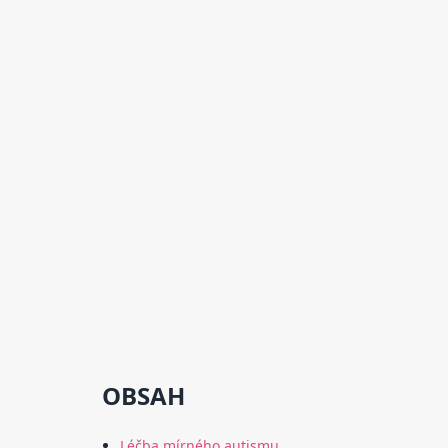
OBSAH
Léčba mírného autismu