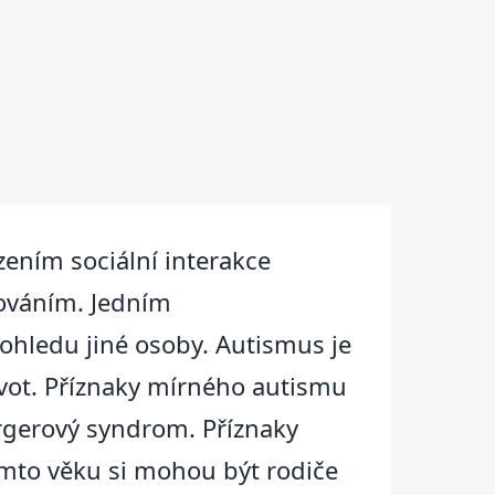
ením sociální interakce
hováním. Jedním
pohledu jiné osoby. Autismus je
život. Příznaky mírného autismu
rgerový syndrom. Příznaky
omto věku si mohou být rodiče