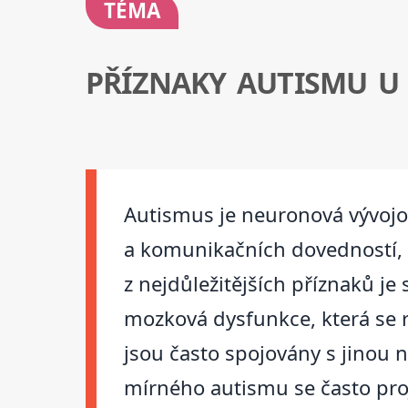
TÉMA
PŘÍZNAKY AUTISMU U 
Autismus je neuronová vývojov
a komunikačních dovedností, 
z nejdůležitějších příznaků je
mozková dysfunkce, která se r
jsou často spojovány s jinou
mírného autismu se často proj