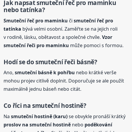
Jak napsat smuteční řeč pro maminku
nebo tatínka?
Smuteční řeč pro maminku
či
smuteční řeč pro
tatínka
bývá velmi osobní. Zaměřte se na jejich roli
v rodině, lásku, obětavost a společné chvíle.
Vzor
smuteční řeči pro maminku
může pomoci s formou.
Hodí se do smuteční řeči básně?
Ano,
smuteční básně k pohřbu
nebo krátké verše
mohou projev citlivě doplnit. Doporučuje se ale použít
maximálně jednu báseň nebo citát.
Co říci
na smuteční
hostině?
Na
smuteční hostině (karu)
se obvykle pronáší krátký
proslov
na smuteční
hostině
nebo
poděkování