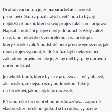
Druhou variantou je, že
na smuteční
slavnosti
promluví někdo z pozůstalých, většinou to bývají
nejbližší příbuzní, kteří si svůj projev také sami připraví.
Napsat smuteční projev není jednoduché. Vždy záleží
na vztahu mluvčího k zemřelému a na přístupu,
který řečník zvolí. V podstatě není přesně vymezené, jak
musí projev vypadat, klidně může být i nekonvenční,
základním pravidlem ale je, že by měl být plný opravdu
upřímné účasti.
Je několik bodů, které by se v projevu asi měly objevit,
ale myslím, že nejsou vždy podmínkou. Také je
na řečníkovi, jakou jejich formu zvolí.
Při smuteční řeči není vhodné zdůrazňovat záporné
vlastnosti zemřelého (pokud si to rodina vyloženě