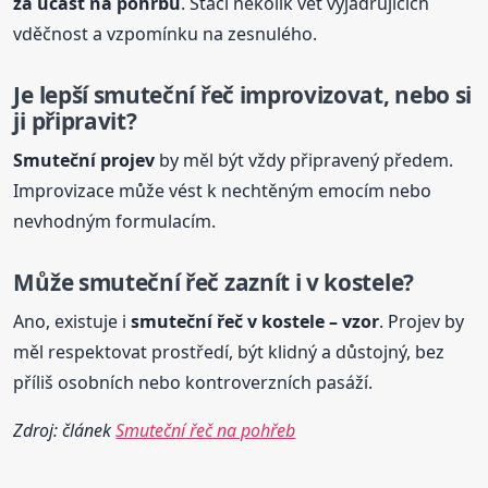
za účast na pohřbu
. Stačí několik vět vyjadřujících
vděčnost a vzpomínku na zesnulého.
Je lepší smuteční řeč improvizovat, nebo si
ji připravit?
Smuteční projev
by měl být vždy připravený předem.
Improvizace může vést k nechtěným emocím nebo
nevhodným formulacím.
Může smuteční řeč zaznít i v kostele?
Ano, existuje i
smuteční řeč v kostele – vzor
. Projev by
měl respektovat prostředí, být klidný a důstojný, bez
příliš osobních nebo kontroverzních pasáží.
Zdroj: článek
Smuteční řeč na pohřeb