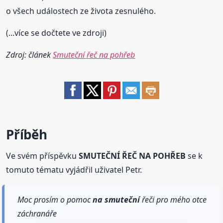
o všech událostech ze života zesnulého.
(...více se dočtete ve zdroji)
Zdroj: článek
Smuteční řeč na pohřeb
Příběh
Ve svém příspěvku
SMUTEČNÍ ŘEČ NA POHŘEB
se k
tomuto tématu vyjádřil uživatel Petr.
Moc prosím o pomoc
na smuteční
řeči pro mého otce
záchranáře