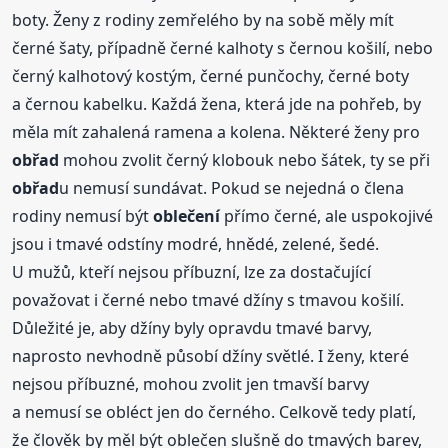
boty. Ženy z rodiny zemřelého by na sobě měly mít
černé šaty, případně černé kalhoty s černou košilí, nebo
černý kalhotový kostým, černé punčochy, černé boty
a černou kabelku. Každá žena, která jde na pohřeb, by
měla mít zahalená ramena a kolena. Některé ženy pro
obřad
mohou zvolit černý klobouk nebo šátek, ty se při
obřad
u nemusí sundávat. Pokud se nejedná o člena
rodiny nemusí být
oblečení
přímo černé, ale uspokojivé
jsou i tmavé odstíny modré, hnědé, zelené, šedé.
U mužů, kteří nejsou příbuzní, lze za dostačující
považovat i černé nebo tmavé džíny s tmavou košilí.
Důležité je, aby džíny byly opravdu tmavé barvy,
naprosto nevhodně působí džíny světlé. I ženy, které
nejsou příbuzné, mohou zvolit jen tmavší barvy
a nemusí se obléct jen do černého. Celkově tedy platí,
že člověk by měl být oblečen slušně do tmavých barev,