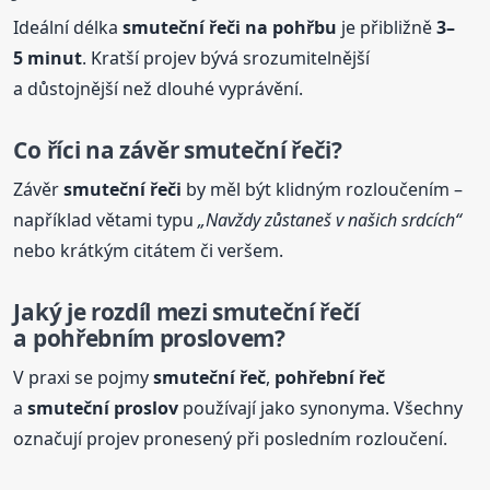
Ideální délka
smuteční řeči na pohřbu
je přibližně
3–
5 minut
. Kratší projev bývá srozumitelnější
a důstojnější než dlouhé vyprávění.
Co říci na závěr smuteční řeči?
Závěr
smuteční řeči
by měl být klidným rozloučením –
například větami typu
„Navždy zůstaneš v našich srdcích“
nebo krátkým citátem či veršem.
Jaký je rozdíl mezi smuteční řečí
a pohřebním proslovem?
V praxi se pojmy
smuteční řeč
,
pohřební řeč
a
smuteční proslov
používají jako synonyma. Všechny
označují projev pronesený při posledním rozloučení.