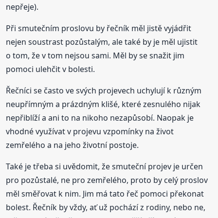
nepřeje).
Při smutečním proslovu by řečník měl jistě vyjádřit
nejen soustrast pozůstalým, ale také by je měl ujistit
o tom, že v tom nejsou sami. Měl by se snažit jim
pomoci ulehčit v bolesti.
Řečníci se často ve svých projevech uchylují k různým
neupřímným a prázdným klišé, které zesnulého nijak
nepřiblíží a ani to na nikoho nezapůsobí. Naopak je
vhodné využívat v projevu vzpomínky na život
zemřelého a na jeho životní postoje.
Také je třeba si uvědomit, že smuteční projev je určen
pro pozůstalé, ne pro zemřelého, proto by celý proslov
měl směřovat k nim. Jim má tato řeč pomoci překonat
bolest. Řečník by vždy, ať už pochází z rodiny, nebo ne,