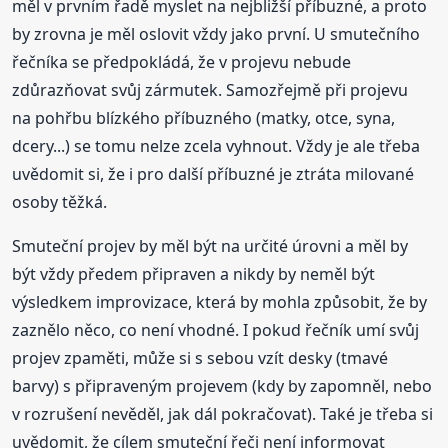
měl v prvním řadě myslet na nejbližší příbuzné, a proto
by zrovna je měl oslovit vždy jako první. U smutečního
řečníka se předpokládá, že v projevu nebude
zdůrazňovat svůj zármutek. Samozřejmě při projevu
na pohřbu blízkého příbuzného (matky, otce, syna,
dcery...) se tomu nelze zcela vyhnout. Vždy je ale třeba
uvědomit si, že i pro další příbuzné je ztráta milované
osoby těžká.
Smuteční projev by měl být na určité úrovni a měl by
být vždy předem připraven a nikdy by neměl být
výsledkem improvizace, která by mohla způsobit, že by
zaznělo něco, co není vhodné. I pokud řečník umí svůj
projev zpaměti, může si s sebou vzít desky (tmavé
barvy) s připraveným projevem (kdy by zapomněl, nebo
v rozrušení nevěděl, jak dál pokračovat). Také je třeba si
uvědomit, že cílem smuteční řeči není informovat