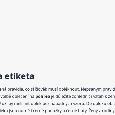
 etiketa
ná pravidla, co si člověk musí obléknout. Nepsaným pravid
i volbě oblečení na
pohřeb
je důležité zohlednit i vztah k 
Muži by měli mít oblek bez nápadných vzorů. Do obleku obléc
eku jsou nutné i černé ponožky a černé boty. Ženy z rodiny