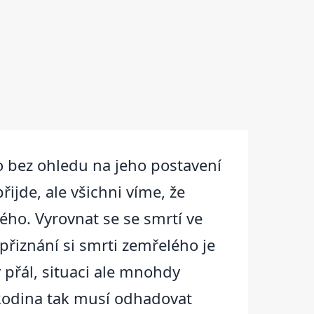
ho bez ohledu na jeho postavení
řijde, ale všichni víme, že
lého. Vyrovnat se se smrtí ve
přiznání si smrti zemřelého je
ý přál, situaci ale mnohdy
 Rodina tak musí odhadovat