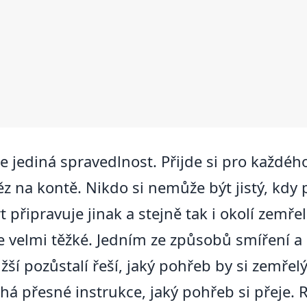
 je jediná spravedlnost. Přijde si pro každé
z na kontě. Nikdo si nemůže být jistý, kdy p
t připravuje jinak a stejně tak i okolí zemře
e velmi těžké. Jedním ze způsobů smíření a 
ižší pozůstalí řeší, jaký pohřeb by si zemřel
há přesné instrukce, jaký pohřeb si přeje.