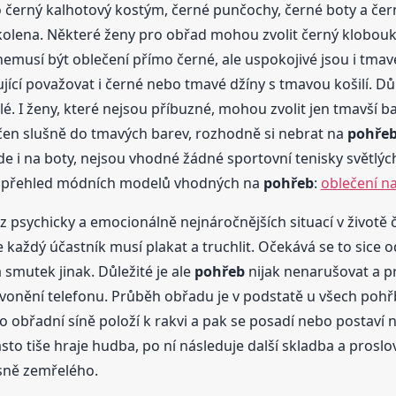
o černý kalhotový kostým, černé punčochy, černé boty a čer
kolena. Některé ženy pro obřad mohou zvolit černý klobouk
emusí být oblečení přímo černé, ale uspokojivé jsou i tmav
ující považovat i černé nebo tmavé džíny s tmavou košilí. Dů
é. I ženy, které nejsou příbuzné, mohou zvolit jen tmavší b
lečen slušně do tmavých barev, rozhodně si nebrat na
pohře
de i na boty, nejsou vhodné žádné sportovní tenisky světlých
je přehled módních modelů vhodných na
pohřeb
:
oblečení n
z psychicky a emocionálně nejnáročnějších situací v životě 
každý účastník musí plakat a truchlit. Očekává se to sice od
smutek jinak. Důležité je ale
pohřeb
nijak nenarušovat a p
zvonění telefonu. Průběh obřadu je v podstatě u všech poh
o obřadní síně položí k rakvi a pak se posadí nebo postaví 
asto tiše hraje hudba, po ní následuje další skladba a prosl
ísně zemřelého.