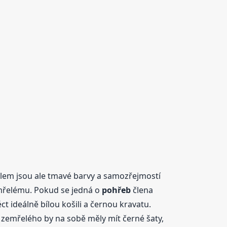
lem jsou ale tmavé barvy a samozřejmostí
zemřelému. Pokud se jedná o
pohřeb
člena
t ideálně bílou košili a černou kravatu.
 zemřelého by na sobě měly mít černé šaty,