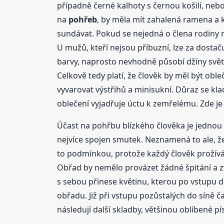
případně černé kalhoty s černou košilí, neb
na
pohřeb
, by měla mít zahalená ramena a 
sundávat. Pokud se nejedná o člena rodiny n
U mužů, kteří nejsou příbuzní, lze za dostač
barvy, naprosto nevhodně působí džíny světl
Celkově tedy platí, že člověk by měl být ob
vyvarovat výstřihů a minisukní. Důraz se kla
oblečení vyjadřuje úctu k zemřelému. Zde 
Účast na pohřbu blízkého člověka je jednou 
nejvíce spojen smutek. Neznamená to ale, že 
to podmínkou, protože každý člověk prožívá 
Obřad by nemělo provázet žádné špitání a 
s sebou přinese květinu, kterou po vstupu d
obřadu. Již při vstupu pozůstalých do síně č
následují další skladby, většinou oblíbené p