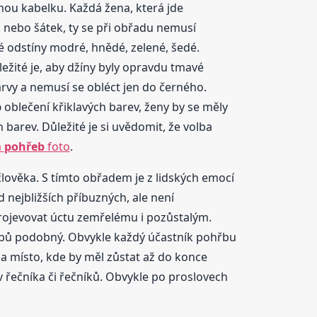
nou kabelku. Každá žena, která jde
 nebo šátek, ty se při obřadu nemusí
é odstíny modré, hnědé, zelené, šedé.
ležité je, aby džíny byly opravdu tmavé
arvy a nemusí se obléct jen do černého.
b
oblečení křiklavých barev, ženy by se měly
 barev. Důležité je si uvědomit, že volba
a
pohřeb
foto
.
člověka. S tímto obřadem je z lidských emocí
 nejbližších příbuzných, ale není
rojevovat úctu zemřelému i pozůstalým.
řbů podobný. Obvykle každý účastník pohřbu
na místo, kde by měl zůstat až do konce
ov řečníka či řečníků. Obvykle po proslovech