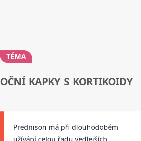
TÉMA
OČNÍ KAPKY S KORTIKOIDY
Prednison má při dlouhodobém
užívání celou řadu vedlejších