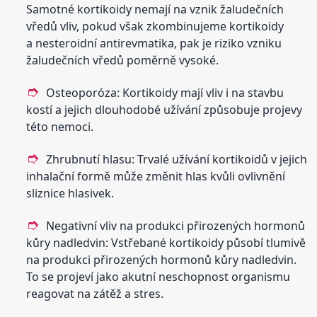
Samotné kortikoidy nemají na vznik žaludečních
vředů vliv, pokud však zkombinujeme kortikoidy
a nesteroidní antirevmatika, pak je riziko vzniku
žaludečních vředů poměrně vysoké.
Osteoporóza: Kortikoidy mají vliv i na stavbu
kostí a jejich dlouhodobé užívání způsobuje projevy
této nemoci.
Zhrubnutí hlasu: Trvalé užívání kortikoidů v jejich
inhalační formě může změnit hlas kvůli ovlivnění
sliznice hlasivek.
Negativní vliv na produkci přirozených hormonů
kůry nadledvin: Vstřebané kortikoidy působí tlumivě
na produkci přirozených hormonů kůry nadledvin.
To se projeví jako akutní neschopnost organismu
reagovat na zátěž a stres.