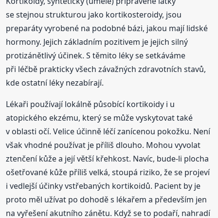
Kortikoidy, synteticky (uměle) připravené látky
se stejnou strukturou jako kortikosteroidy, jsou
preparáty vyrobené na podobné bázi, jakou mají lidské
hormony. Jejich základním pozitivem je jejich silný
protizánětlivý účinek. S těmito léky se setkáváme
při léčbě prakticky všech závažných zdravotních stavů,
kde ostatní léky nezabírají.
Lékaři používají lokálně působící kortikoidy i u
atopického ekzému, který se může vyskytovat také
v oblasti očí. Velice účinně léčí zanícenou pokožku. Není
však vhodné používat je příliš dlouho. Mohou vyvolat
ztenčení kůže a její větší křehkost. Navíc, bude-li plocha
ošetřované kůže příliš velká, stoupá riziko, že se projeví
i vedlejší účinky vstřebaných kortikoidů. Pacient by je
proto měl užívat po dohodě s lékařem a především jen
na vyřešení akutního zánětu. Když se to podaří, nahradí