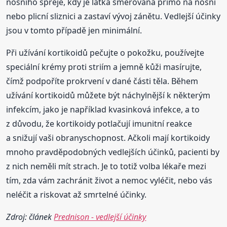
nosního spreje, kdy je látka směrována přímo na nosní
nebo plicní sliznici a zastaví vývoj zánětu. Vedlejší účinky
jsou v tomto případě jen minimální.
Při užívání kortikoidů pečujte o pokožku, používejte
speciální krémy proti striím a jemně kůži masírujte,
čímž podpoříte prokrvení v dané části těla. Během
užívání kortikoidů můžete být náchylnější k některým
infekcím, jako je například kvasinková infekce, a to
z důvodu, že kortikoidy potlačují imunitní reakce
a snižují vaši obranyschopnost. Ačkoli mají kortikoidy
mnoho pravděpodobných vedlejších účinků, pacienti by
z nich neměli mít strach. Je to totiž volba lékaře mezi
tím, zda vám zachránit život a nemoc vyléčit, nebo vás
neléčit a riskovat až smrtelné účinky.
Zdroj: článek
Prednison - vedlejší účinky