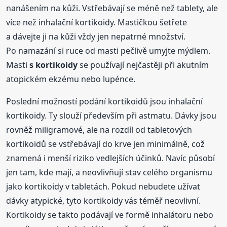
nanášením na kůži. Vstřebávají se méně než tablety, ale
více než inhalační kortikoidy. Mastičkou šetřete
a dávejte ji na kůži vždy jen nepatrné množství.
Po namazání si ruce od masti pečlivě umyjte mýdlem.
Masti
s kortikoidy
se používají nejčastěji při akutním
atopickém ekzému nebo lupénce.
Poslední možností podání kortikoidů jsou inhalační
kortikoidy. Ty slouží především při astmatu. Dávky jsou
rovněž miligramové, ale na rozdíl od tabletových
kortikoidů se vstřebávají do krve jen minimálně, což
znamená i menší riziko vedlejších účinků. Navíc působí
jen tam, kde mají, a neovlivňují stav celého organismu
jako kortikoidy v tabletách. Pokud nebudete užívat
dávky atypické, tyto kortikoidy vás téměř neovlivní.
Kortikoidy se takto podávají ve formě inhalátoru nebo