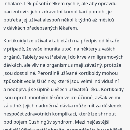
inhalace. Lék působí celkem rychle, ale aby opravdu
pacientovi s jeho zdravotní komplikací pomohl, je
potřeba jej užívat alespoň několik týdnů až měsíců
v dávkách předepsaných lékařem.
Kortikoidy lze užívat v tabletách na předpis od lékaře
v případě, že vaše imunita útočí na některý z vašich
orgánů. Tablety se vstřebávají do krve v miligramových
dávkách, ale vliv na organismus mají závažný, protože
jsou dost silné. Perorálně užívané kortikoidy mohou
způsobit vedlejší účinky, které jsou velmi individuální
a neobjevují se úplně u všech uživatelů léku. Kortikoidy
jsou oproti mnohým lékům velice účinné, avšak velmi
záludné. Jejich nadměrná dávka může mít za důsledek
nespočet zdravotních komplikací, které lze shrnout
pod pojem Cushingův syndrom. Mezi nejčastější