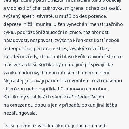
vedlejší účinky patří obezita, hromadění tuku v obličeji
a v oblasti břicha, cukrovka, migréna, ochablost svalů,
zvýšený apetit, závratě, u mužů pokles potence,
deprese, nižší imunita, u žen vynechání menstruačního
cyklu, podráždění žaludeční sliznice, rozjařenost,
náladovost, nespavost, zvýšená křehkost kostí neboli
osteoporóza, perforace střev, vysoký krevní tlak,
žaludeční vředy, zhrubnutí hlasu kvůli ovlivnění sliznice
hlasivek a další. Kortikoidy mimo jiné přispívají i ke
vzniku nádorových nebo infekčních onemocnění.
Nejčastěji je užívají pacienti s revmatem, roztroušenou
sklerózou nebo například Crohnovou chorobou.
Kortikoidy v tabletách vám lékař předepíše jen
na omezenou dobu a jen v případě, pokud jiná léčba
nezafungovala.
Další možné užívání kortikoidů je formou mastí