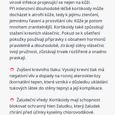
virové infekce projevující se nejen na kůži.
Při intenzivní dlouhodobé léčbě kortikoidy může
docházet k atrofii kůže, tedy k jejímu ztenčení,
jemnému řasení a prosvítání cév. Kůže je potom
mnohem zranitelnější. Kortikoidy také způsobují
stažení krevních vlásečnic. Pokud se k ošetření
pokožky používají přípravky s obsahem hormonů
pravidelně a dlouhodobě, ztrácejí stěny vlásečnic
svoji pružnost, zůstávají trvale rozšířené a snadno
praskají.
Zvýšení krevního tlaku: Vysoký krevní tlak má
negativní vliv a dopady na rozvoj aterosklerózy
(kornatění tepen, které vzniká v důsledku ukládání
tukových látek do stěny tepny) a její komplikace.
Žaludeční vředy: Kortikoidy mají schopnost
blokovat ochranný hlen žaludku, který žaludek
chrání před účinky kyseliny chlorovodíkové.