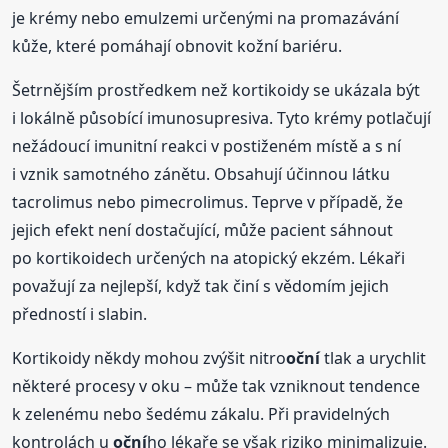
je krémy nebo emulzemi určenými na promazávání
kůže, které pomáhají obnovit kožní bariéru.
Šetrnějším prostředkem než kortikoidy se ukázala být
i lokálně působící imunosupresiva. Tyto krémy potlačují
nežádoucí imunitní reakci v postiženém místě a s ní
i vznik samotného zánětu. Obsahují účinnou látku
tacrolimus nebo pimecrolimus. Teprve v případě, že
jejich efekt není dostačující, může pacient sáhnout
po kortikoidech určených na atopický ekzém. Lékaři
považují za nejlepší, když tak činí s vědomím jejich
předností i slabin.
Kortikoidy někdy mohou zvýšit nitro
oční
tlak a urychlit
některé procesy v oku – může tak vzniknout tendence
k zelenému nebo šedému zákalu. Při pravidelných
kontrolách u
oční
ho lékaře se však riziko minimalizuje.