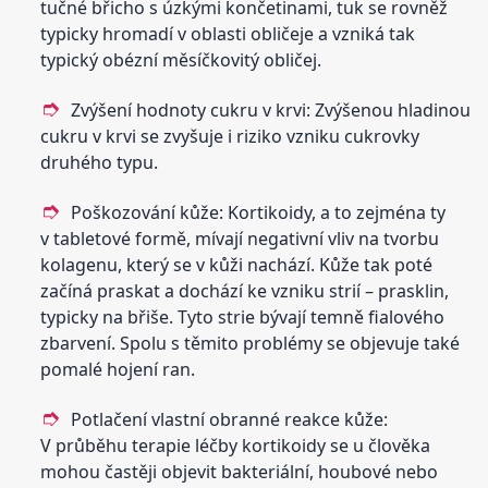
tučné břicho s úzkými končetinami, tuk se rovněž
typicky hromadí v oblasti obličeje a vzniká tak
typický obézní měsíčkovitý obličej.
Zvýšení hodnoty cukru v krvi: Zvýšenou hladinou
cukru v krvi se zvyšuje i riziko vzniku cukrovky
druhého typu.
Poškozování kůže: Kortikoidy, a to zejména ty
v tabletové formě, mívají negativní vliv na tvorbu
kolagenu, který se v kůži nachází. Kůže tak poté
začíná praskat a dochází ke vzniku strií – prasklin,
typicky na břiše. Tyto strie bývají temně fialového
zbarvení. Spolu s těmito problémy se objevuje také
pomalé hojení ran.
Potlačení vlastní obranné reakce kůže:
V průběhu terapie léčby kortikoidy se u člověka
mohou častěji objevit bakteriální, houbové nebo