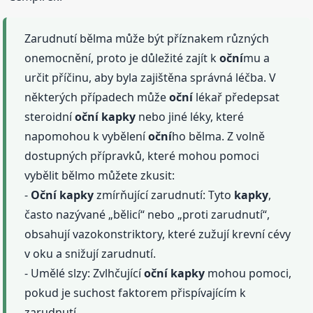
Zarudnutí bělma může být příznakem různých
onemocnění, proto je důležité zajít k
oční
mu a
určit příčinu, aby byla zajištěna správná léčba. V
některých případech může
oční
lékař předepsat
steroidní
oční
kapky
nebo jiné léky, které
napomohou k vybělení
oční
ho bělma. Z volně
dostupných přípravků, které mohou pomoci
vybělit bělmo můžete zkusit:
-
Oční
kapky
zmírňující zarudnutí: Tyto
kapky
,
často nazývané „bělicí“ nebo „proti zarudnutí“,
obsahují vazokonstriktory, které zužují krevní cévy
v oku a snižují zarudnutí.
- Umělé slzy: Zvlhčující
oční
kapky
mohou pomoci,
pokud je suchost faktorem přispívajícím k
zarudnutí.