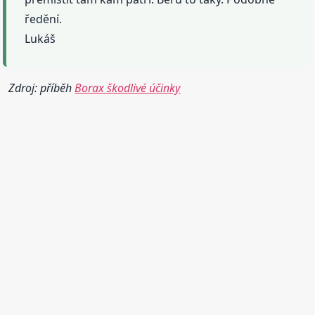
ředění.
Lukáš
Zdroj: příběh
Borax škodlivé účinky