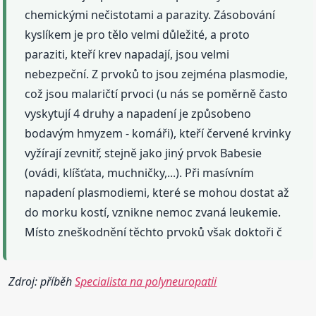
chemickými nečistotami a parazity. Zásobování
kyslíkem je pro tělo velmi důležité, a proto
paraziti, kteří krev napadají, jsou velmi
nebezpeční. Z prvoků to jsou zejména plasmodie,
což jsou malaričtí prvoci (u nás se poměrně často
vyskytují 4 druhy a napadení je způsobeno
bodavým hmyzem - komáři), kteří červené krvinky
vyžírají zevnitř, stejně jako jiný prvok Babesie
(ovádi, klíšťata, muchničky,...). Při masívním
napadení plasmodiemi, které se mohou dostat až
do morku kostí, vznikne nemoc zvaná leukemie.
Místo zneškodnění těchto prvoků však doktoři č
Zdroj: příběh
Specialista na polyneuropatii