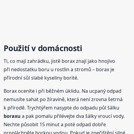
Použití v domácnosti
Ti, co mají zahrádku, jistě borax znají jako hnojivo
při nedostatku boru u rostlin a stromů – borax je
přírodní sůl slabé kyseliny borité.
Borax oceníte i při běžném úklidu. Na ucpaný odpad
nemusíte sahat po žíravině, která není zrovna šetrná
k přírodě. Trychtýřem nasypte do odpadu půl šálku
boraxu
a pak pomalu přilévejte dva šálky vroucí vody.
Nechte působit 15 minut a poté odpad dobře
propláchněte horkou vodou. Pokud je znečištění silné,