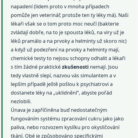
napadení (lidem proto v mnoha případech
pomůže jen veterinář, protože ten ty léky má). Naši
lékaři však se o tom proto moc neučí (bakterie
zvládají dobře, na to je spousta léků, na viry už je
léků pramálo a na prvoky a helminty už skoro nic)
a když už podezření na prvoky a helminty mají,
chemické testy to nejsou schopny odhalit a lékaři
s tím žádné praktické
zkušenosti
nemají. Jsou
tedy vlastně slepí, nazvou vás simulantem a v
lepším případě ještě pošlou k psychiatrovi a
dostanete léky na „uklidnění“, abyste pořád
nezlobili.
Únava je zapříčiněna buď nedostatečným
fungováním systému zpracování cukru jako jako
paliva, nebo rozvozem kyslíku pro okysličování
tkání. Obé je způsobováno specifickými