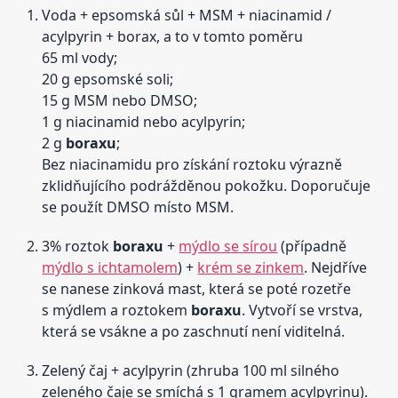
Voda + epsomská sůl + MSM + niacinamid /
acylpyrin + borax, a to v tomto poměru
65 ml vody;
20 g epsomské soli;
15 g MSM nebo DMSO;
1 g niacinamid nebo acylpyrin;
2 g
boraxu
;
Bez niacinamidu pro získání roztoku výrazně
zklidňujícího podrážděnou pokožku. Doporučuje
se použít DMSO místo MSM.
3% roztok
boraxu
+
mýdlo se sírou
(případně
mýdlo s ichtamolem
) +
krém se zinkem
. Nejdříve
se nanese zinková mast, která se poté rozetře
s mýdlem a roztokem
boraxu
. Vytvoří se vrstva,
která se vsákne a po zaschnutí není viditelná.
Zelený čaj + acylpyrin (zhruba 100 ml silného
zeleného čaje se smíchá s 1 gramem acylpyrinu).