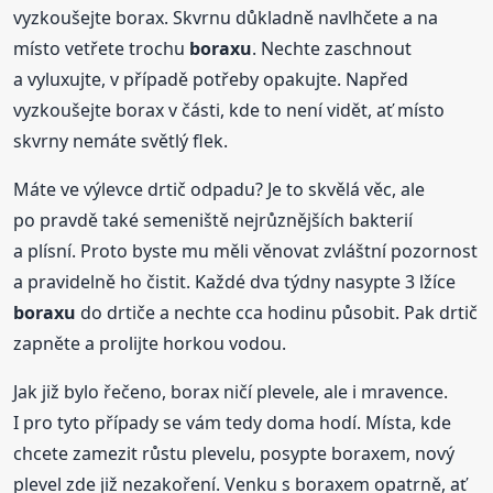
vyzkoušejte borax. Skvrnu důkladně navlhčete a na
místo vetřete trochu
boraxu
. Nechte zaschnout
a vyluxujte, v případě potřeby opakujte. Napřed
vyzkoušejte borax v části, kde to není vidět, ať místo
skvrny nemáte světlý flek.
Máte ve výlevce drtič odpadu? Je to skvělá věc, ale
po pravdě také semeniště nejrůznějších bakterií
a plísní. Proto byste mu měli věnovat zvláštní pozornost
a pravidelně ho čistit. Každé dva týdny nasypte 3 lžíce
boraxu
do drtiče a nechte cca hodinu působit. Pak drtič
zapněte a prolijte horkou vodou.
Jak již bylo řečeno, borax ničí plevele, ale i mravence.
I pro tyto případy se vám tedy doma hodí. Místa, kde
chcete zamezit růstu plevelu, posypte boraxem, nový
plevel zde již nezakoření. Venku s boraxem opatrně, ať