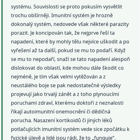
systému. Souvislosti se proto pokusím vysvětlit
trochu obšírněji. Imunitní systém je hrozně
dokonalý systém, nedovede však některé parazity
porazit. Je koncipován tak, že nejprve řeší ta
napadení, které by mohly tělu nejvíce uškodit a po
vyřešení až ta další, pokud se mu to podaří. Když
se mu to nepodaří, snaží se tato napadení alespoň
dislokovat do oblastí, kde mohou dále škodit co
nejméně, je tím však velmi vytěžován a z
neustálého boje se pak nedostatečné výsledky
projevují jako trvalý zánět a z toho plynoucími
poruchami zdraví, kterému doktoři z neznalosti
říkají autoimunitní onemocnění či dědičná
porucha. Nasazení kortikoidů či jiných léků
potlačujících imunitní systém vede sice zpočátku k
fyzické úlevě a lidé jsou rádi, že to „funguje“.