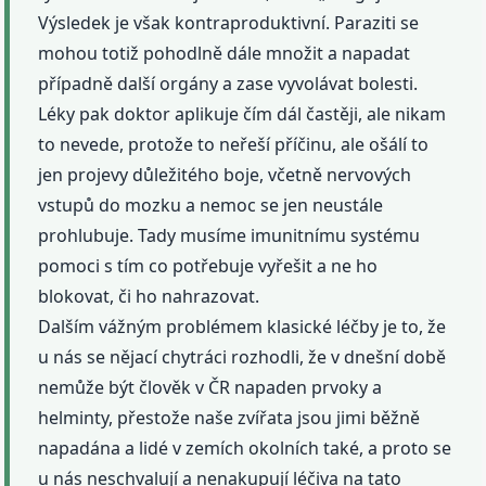
Výsledek je však kontraproduktivní. Paraziti se
mohou totiž pohodlně dále množit a napadat
případně další orgány a zase vyvolávat bolesti.
Léky pak doktor aplikuje čím dál častěji, ale nikam
to nevede, protože to neřeší příčinu, ale ošálí to
jen projevy důležitého boje, včetně nervových
vstupů do mozku a nemoc se jen neustále
prohlubuje. Tady musíme imunitnímu systému
pomoci s tím co potřebuje vyřešit a ne ho
blokovat, či ho nahrazovat.
Dalším vážným problémem klasické léčby je to, že
u nás se nějací chytráci rozhodli, že v dnešní době
nemůže být člověk v ČR napaden prvoky a
helminty, přestože naše zvířata jsou jimi běžně
napadána a lidé v zemích okolních také, a proto se
u nás neschvalují a nenakupují léčiva na tato