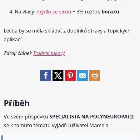
Na vlasy:
mýdlo se sírou
+ 3% roztok
boraxu
.
Léčba by se měla skládat z doplňků stravy a topických
aplikací.
Zdroj: článek
Trudník tukový
Příběh
Ve svém příspěvku
SPECIALISTA NA POLYNEUROPATII
se k tomuto tématu vyjádřil uživatel Marcela.