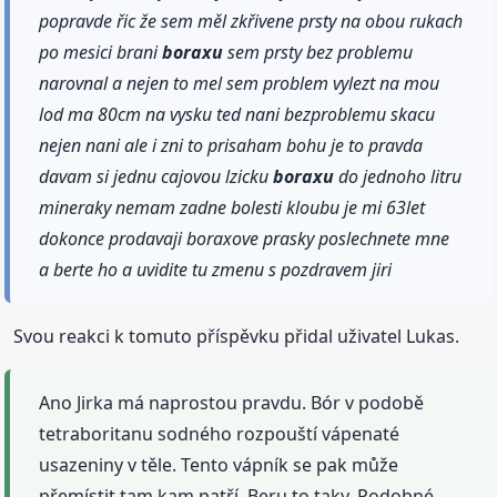
popravde řic že sem měl zkřivene prsty na obou rukach
po mesici brani
boraxu
sem prsty bez problemu
narovnal a nejen to mel sem problem vylezt na mou
lod ma 80cm na vysku ted nani bezproblemu skacu
nejen nani ale i zni to prisaham bohu je to pravda
davam si jednu cajovou lzicku
boraxu
do jednoho litru
mineraky nemam zadne bolesti kloubu je mi 63let
dokonce prodavaji boraxove prasky poslechnete mne
a berte ho a uvidite tu zmenu s pozdravem jiri
Svou reakci k tomuto příspěvku přidal uživatel Lukas.
Ano Jirka má naprostou pravdu. Bór v podobě
tetraboritanu sodného rozpouští vápenaté
usazeniny v těle. Tento vápník se pak může
přemístit tam kam patří. Beru to taky. Podobné