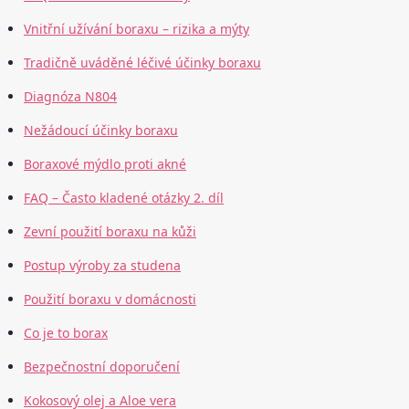
Vnitřní užívání boraxu – rizika a mýty
Tradičně uváděné léčivé účinky boraxu
Diagnóza N804
Nežádoucí účinky boraxu
Boraxové mýdlo proti akné
FAQ – Často kladené otázky 2. díl
Zevní použití boraxu na kůži
Postup výroby za studena
Použití boraxu v domácnosti
Co je to borax
Bezpečnostní doporučení
Kokosový olej a Aloe vera