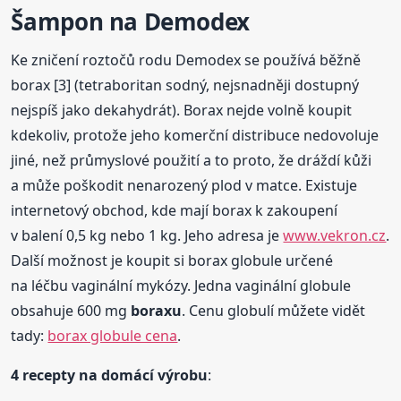
Šampon na Demodex
Ke zničení roztočů rodu Demodex se používá běžně
borax [3] (tetraboritan sodný, nejsnadněji dostupný
nejspíš jako dekahydrát). Borax nejde volně koupit
kdekoliv, protože jeho komerční distribuce nedovoluje
jiné, než průmyslové použití a to proto, že dráždí kůži
a může poškodit nenarozený plod v matce. Existuje
internetový obchod, kde mají borax k zakoupení
v balení 0,5 kg nebo 1 kg. Jeho adresa je
www.vekron.cz
.
Další možnost je koupit si borax globule určené
na léčbu vaginální mykózy. Jedna vaginální globule
obsahuje 600 mg
boraxu
. Cenu globulí můžete vidět
tady:
borax globule cena
.
4 recepty na domácí výrobu
: