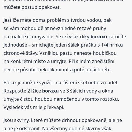
můžete postup opakovat.
Jestliže máte doma problém s tvrdou vodou, pak
se vám mohou dělat nevzhledné rezavé pruhy
na toaletě či umyvadle. Se rzí však díky
boraxu
zatočíte
jednoduše – smíchejte jeden šálek prášku s 1/4 hrnku
citronové šťávy. Vzniklou pastu naneste houbičkou
na konkrétní místo a umyjte. Při silném znečištění
nechte působit několik minut a poté opláchněte.
Borax je možné využít i na čištění skel nebo zrcadel.
Rozpusťte 2 lžíce
boraxu
ve 3 šálcích vody a okna
umyjte čistou houbou namočenou v tomto roztoku.
Výsledek vás mile překvapí.
Jsou skvrny, které můžete drhnout opakovaně, ale ne
a ne je odstranit. Na všechny odolné skvrny však