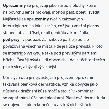
Opruzeniny
se projevují jako zarudlé plochy, které
na povrchu lehce mokvají, mohou pálit, bolet i svědit.
Nejčastěji se
opruzeniny
tvoří v takzvaných
intertriginózních lokalizacích, což jsou vnitřní plochy
stehen, oblast třísel, okolí genitálu a konečníku,
pod prsy
i v podpaží. Za rizikové partie jsou ale
považována všechna místa, kde je kůže převislá. Proto
se intertrigo vyskytuje také pod převislými partiemi
břicha. Častěji bývá u lidí obézních, kde je těchto třecích
ploch více, a bývají výraznější.
U malých dětí je nejčastějším projevem opruzenin
takzvaná plenková dermatitida. Vzniká obvykle jako
důsledek dráždění kůže močí a stolicí v kombinaci
se zapařením kůže pod plenkami. Plenková dermatitida
se objevuje kolem konečníku a v kožních rýhách.