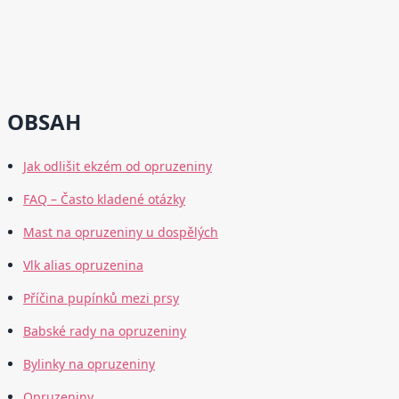
OBSAH
Jak odlišit ekzém od opruzeniny
FAQ – Často kladené otázky
Mast na opruzeniny u dospělých
Vlk alias opruzenina
Příčina pupínků mezi prsy
Babské rady na opruzeniny
Bylinky na opruzeniny
Opruzeniny