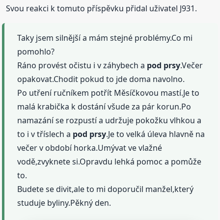
Svou reakci k tomuto příspěvku přidal uživatel J931.
Taky jsem silnější a mám stejné problémy.Co mi
pomohlo?
Ráno provést očistu i v záhybech a
pod prsy
.Večer
opakovat.Chodit pokud to jde doma navolno.
Po utření ručníkem potřít Měsíčkovou mastí.Je to
malá krabička k dostání všude za pár korun.Po
namazání se rozpustí a udržuje pokožku vlhkou a
to i v tříslech a
pod prsy
.Je to velká úleva hlavně na
večer v období horka.Umývat ve vlažné
vodě,zvyknete si.Opravdu lehká pomoc a pomůže
to.
Budete se divit,ale to mi doporučil manžel,který
studuje byliny.Pěkný den.