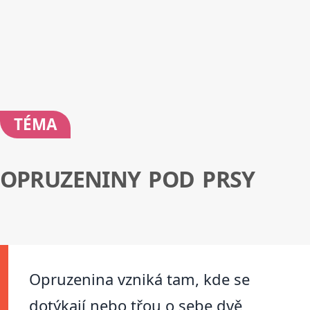
TÉMA
OPRUZENINY POD PRSY
Opruzenina vzniká tam, kde se
dotýkají nebo třou o sebe dvě