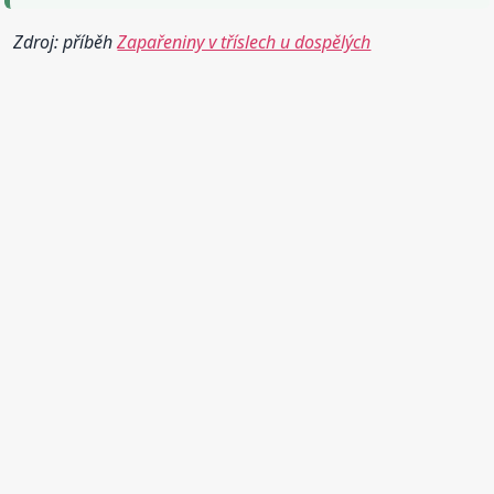
Zdroj: příběh
Zapařeniny v tříslech u dospělých