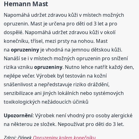
Hemann Mast
Napomáhá udržet zdravou kůži v místech možných
opruzenin. Mast je určena pro děti od 3 let a pro
dospělé. Napomáhá udržet zdravou kůži v okolí
konečníku, třísel, mezi prsty na nohou. Mast
na
opruzeniny
je vhodná na jemnou dětskou kůži.
Nanáší se i v místech možných opruzenin pro snížení
rizika vzniku
opruzeniny
. Nutno lehce natřít každý den,
nejlépe večer. Výrobek byl testován na kožní
snášenlivost a nepředstavuje riziko dráždění,
senzibilizace ani jiných lokálních nebo systémových
toxikologických nežádoucích účinků
Upozornění
: Výrobek není vhodný pro osoby alergické
na některou ze složek. Nepoužívat pro děti do 3 let.
Zdroj: článek
Opruzeniny kolem konečníku