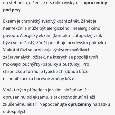
na stehnech; u žen se nezřídka vyskytují i
opruzeniny
pod prsy
.
Ekzém je chronický svědivý kožní zánět. Zánět je
neinfekční a může být alergického i nealergického
původu. Alergický ekzém (kontaktní, atopický) však
bývá velmi častý. Zánět postihuje především pokožku.
V akutní fázi se projevuje výskytem svědivých
začervenalých ložisek, na kterých se později tvoří
mokvající puchýřky (papulky a pustulky). Pro
chronickou formu je typické zhrubnutí kůže
(lichenifikace) a barevné změny kůže.
V některých případech je velmi složité odlišit
opruzeninu od ekzému, a tak rozhodnutí náleží
zkušenému lékaři. Nepodceňujte
opruzeniny
na zadku
u dospělých.