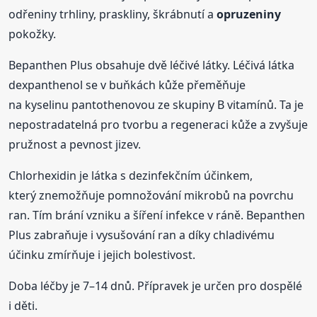
odřeniny trhliny, praskliny, škrábnutí a
opruzeniny
pokožky.
Bepanthen Plus obsahuje dvě léčivé látky. Léčivá látka
dexpanthenol se v buňkách kůže přeměňuje
na kyselinu pantothenovou ze skupiny B vitamínů. Ta je
nepostradatelná pro tvorbu a regeneraci kůže a zvyšuje
pružnost a pevnost jizev.
Chlorhexidin je látka s dezinfekčním účinkem,
který znemožňuje pomnožování mikrobů na povrchu
ran. Tím brání vzniku a šíření infekce v ráně. Bepanthen
Plus zabraňuje i vysušování ran a díky chladivému
účinku zmírňuje i jejich bolestivost.
Doba léčby je 7–14 dnů. Přípravek je určen pro dospělé
i děti.