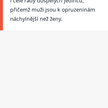
i celé řady dospělých jedinců,
přičemž muži jsou k opruzeninám
náchylnější než ženy.