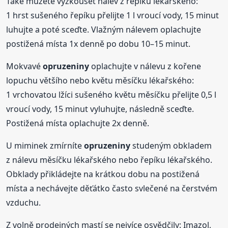
Také můžete vyzkoušet nálev z řepíku lékařského:
1 hrst sušeného řepíku přelijte 1 l vroucí vody, 15 minut
luhujte a poté sceďte. Vlažným nálevem oplachujte
postižená místa 1x denně po dobu 10–15 minut.
Mokvavé
opruzeniny
oplachujte v nálevu z kořene
lopuchu většího nebo květu měsíčku lékařského:
1 vrchovatou lžíci sušeného květu měsíčku přelijte 0,5 l
vroucí vody, 15 minut vyluhujte, následně sceďte.
Postižená místa oplachujte 2x denně.
U miminek zmírníte
opruzeniny
studeným obkladem
z nálevu měsíčku lékařského nebo řepíku lékařského.
Obklady přikládejte na krátkou dobu na postižená
místa a nechávejte děťátko často svlečené na čerstvém
vzduchu.
Z volně prodejných mastí se nejvíce osvědčily: Imazol,