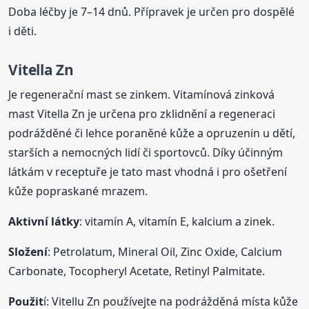
Doba léčby je 7–14 dnů. Přípravek je určen pro dospělé
i děti.
Vitella Zn
Je regenerační mast se zinkem. Vitamínová zinková
mast Vitella Zn je určena pro zklidnění a regeneraci
podrážděné či lehce poraněné kůže a opruzenin u dětí,
starších a nemocných lidí či sportovců. Díky účinným
látkám v receptuře je tato mast vhodná i pro ošetření
kůže popraskané mrazem.
Aktivní látky
: vitamín A, vitamín E, kalcium a zinek.
Složení
: Petrolatum, Mineral Oil, Zinc Oxide, Calcium
Carbonate, Tocopheryl Acetate, Retinyl Palmitate.
Použit
í: Vitellu Zn používejte na podrážděná místa kůže