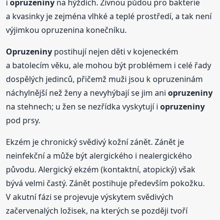
i
opruzeniny
na hýždích. Živnou půdou pro bakterie
a kvasinky je zejména vlhké a teplé prostředí, a tak není
výjimkou opruzenina konečníku.
Opruzeniny
postihují nejen děti v kojeneckém
a batolecím věku, ale mohou být problémem i celé řady
dospělých jedinců, přičemž muži jsou k opruzeninám
náchylnější než ženy a nevyhýbají se jim ani
opruzeniny
na stehnech; u žen se nezřídka vyskytují i
opruzeniny
pod prsy.
Ekzém je chronický svědivý kožní zánět. Zánět je
neinfekční a může být alergického i nealergického
původu. Alergický ekzém (kontaktní, atopický) však
bývá velmi častý. Zánět postihuje především pokožku.
V akutní fázi se projevuje výskytem svědivých
začervenalých ložisek, na kterých se později tvoří