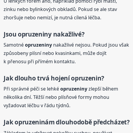
U lehkých forem ano, například pomocí rybí masti,
zinku nebo bylinkových obkladů. Pokud se ale stav
zhoršuje nebo nemizí, je nutná cílená léčba.
Jsou
opruzeniny
nakažlivé?
Samotné
opruzeniny
nakažlivé nejsou. Pokud jsou však
způsobeny plísní nebo kvasinkami, může dojít
k přenosu při přímém kontaktu.
Jak dlouho trvá hojení opruzenin?
Při správné péči se lehké
opruzeniny
zlepší během
několika dní. Těžší nebo plísňové formy mohou
vyžadovat léčbu v řádu týdnů.
Jak opruzeninám dlouhodobě předcházet?
Základem je udržovat pokožku suchou, používat