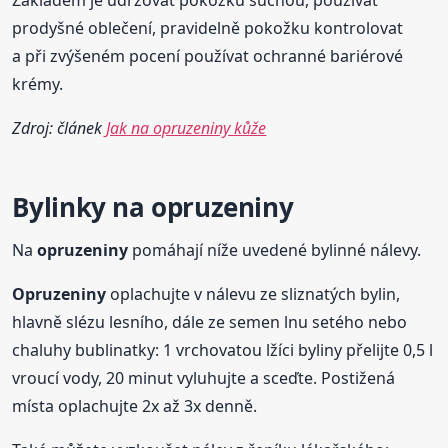
prodyšné oblečení, pravidelně pokožku kontrolovat
a při zvýšeném pocení používat ochranné bariérové
krémy.
Zdroj: článek
Jak na opruzeniny kůže
Bylinky na
opruzeniny
Na
opruzeniny
pomáhají níže uvedené bylinné nálevy.
Opruzeniny
oplachujte v nálevu ze sliznatých bylin,
hlavně slézu lesního, dále ze semen lnu setého nebo
chaluhy bublinatky: 1 vrchovatou lžíci byliny přelijte 0,5 l
vroucí vody, 20 minut vyluhujte a sceďte. Postižená
místa oplachujte 2x až 3x denně.