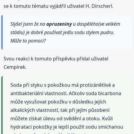
se k tomuto tématu vyjádřil uživatel H. Dirscherl.
Slyšel jsem že na
opruzeniny
u dospělého(ve velkém
stádiu) je dobré použivat jedlu sodu stylem pudru.
Může to pomoci?
Svou reakci k tomuto příspěvku přidal uživatel
Cempírek.
Soda při styku s pokožkou má protizánětlivé a
antibakteriální vlastnosti. Ačkoliv soda bicarbona
může vysušovat pokožku v důsledku jejích
alkalických vlastností, tak při jejím působení
můžete získat úlevu od svědění a otoku. Kvůli
hydrataci pokožky je lepší použít sodu smíchanou