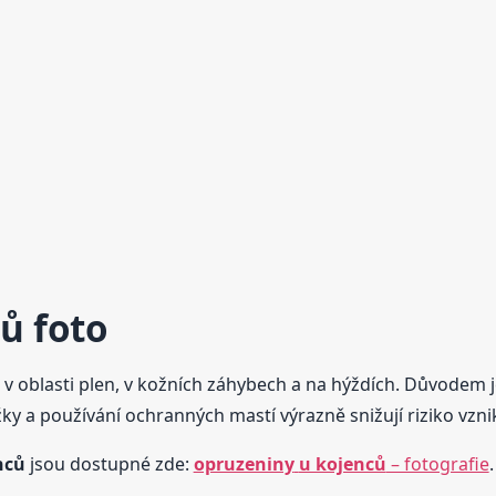
ců
foto
i v oblasti plen, v kožních záhybech a na hýždích. Důvodem 
žky a používání ochranných mastí výrazně snižují riziko vzn
nců
jsou dostupné zde:
opruzeniny
u kojenců
– fotografie
.