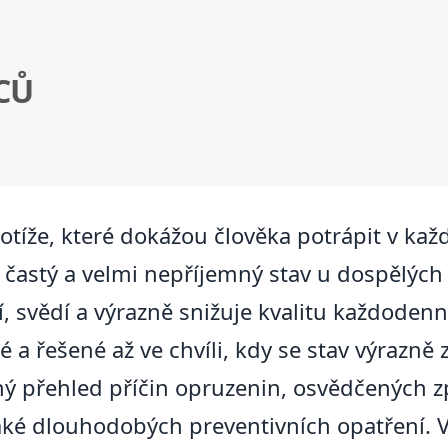
CŮ
otíže, které dokážou člověka potrápit v ka
o častý a velmi nepříjemný stav u dospělých
í, svědí a výrazně snižuje kvalitu každodenní
 řešené až ve chvíli, kdy se stav výrazně z
ý přehled příčin opruzenin, osvědčených 
také dlouhodobých preventivních opatření. 