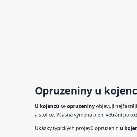
Opruzeniny
u kojen
U kojenců
se
opruzeniny
objevují nejčastěj
a stolice. Včasná výměna plen, větrání poko
Ukázky typických projevů opruzenin
u koje