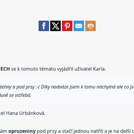
NECH
se k tomuto tématu vyjádřil uživatel Karla.
tehny a pod prsy :-( Díky nadváze jsem k tomu náchylná ale co 
ásně se vstřebá.
atel Hana Urbánková.
ívám
opruzeniny
pod prsy a stačí jednou natřít a je na delší 