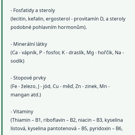
- Fosfatidy a steroly
(lecitin, kefalin, ergosterol - provitamín D, a steroly
podobné pohlavním hormonům).
- Minerální látky
(Ca - vápník, P - fosfor, K - draslík, Mg - hořčík, Na -
sodík)
- Stopové prvky
(Fe - železo, J - jód, Cu - měď, Zn - zinek, Mn -
mangan atd.)
- Vitaminy
(Thiamin – B1, riboflavin – B2, niacin – B3, kyselina
listová, kyselina pantotenová – B5, pyridoxin – B6,