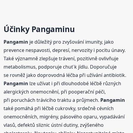
Účinky
Pangamin
u
Pangamin
je důležitý pro zvyšování imunity, jako
prevence nespavosti, depresí, nervozity i pocitu únavy.
Také významně zlepšuje trávení, pozitivně ovlivňuje
metabolismus, podporuje chuť k jídlu. Doporučuje
se rovněž jako doprovodná léčba při užívání antibiotik.
Pangamin
lze užívat i při dlouhodobé léčbě různých
alergických onemocnění, při pooperační péči,
při poruchách trávicího traktu a průjmech.
Pangamin
také pomáhá při léčbě cukrovky, srdečně cévních
onemocněních, migrény, pásového oparu, vypadávání
vlasů, defektů sliznic ústní dutiny, zvýšeného