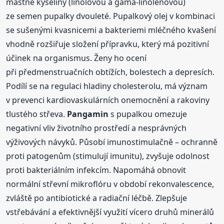
mastné kyseliny (linolovou a gama-linolenovou)
ze semen pupalky dvouleté. Pupalkový olej v kombinaci
se sušenými kvasnicemi a bakteriemi mléčného kvašení
vhodně rozšiřuje složení přípravku, který má pozitivní
účinek na organismus. Ženy ho ocení
při předmenstruačních obtížích, bolestech a depresích.
Podílí se na regulaci hladiny cholesterolu, má význam
v prevenci kardiovaskulárních onemocnění a rakoviny
tlustého střeva.
Pangamin
s pupalkou omezuje
negativní vliv životního prostředí a nesprávných
výživových návyků. Působí imunostimulačně – ochranně
proti patogenům (stimulují imunitu), zvyšuje odolnost
proti bakteriálním infekcím. Napomáhá obnovit
normální střevní mikroflóru v období rekonvalescence,
zvláště po antibiotické a radiační léčbě. Zlepšuje
vstřebávání a efektivnější využití vícero druhů minerálů