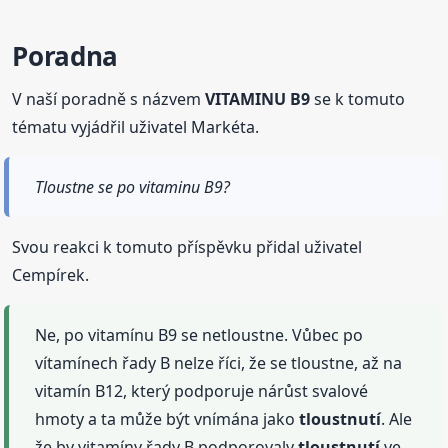
Poradna
V naší poradně s názvem
VITAMINU B9
se k tomuto
tématu vyjádřil uživatel Markéta.
Tloustne se po vitaminu B9?
Svou reakci k tomuto příspěvku přidal uživatel
Cempírek.
Ne, po vitamínu B9 se netloustne. Vůbec po
vítamínech řady B nelze říci, že se tloustne, až na
vitamín B12, který podporuje nárůst svalové
hmoty a ta může být vnímána jako
tloustnutí
. Ale
že by vitamíny řady B podporovaly
tloustnutí
ve