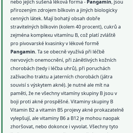
nebo jejich sušená léková forma -
Pangamin
, jsou
přirozeným zdrojem bílkovin a jiných biologicky
cenných látek. Mají bohatý obsah dobře
stravitelných bílkovin (kolem 40 procent), cukrů a
zejména komplexu vitamínu B, což platí zvláště
pro pivovarské kvasinky v lékové formě
Pangamin
. Ta se obecně využívá při léčbě
nervových onemocnění, při zánětlivých kožních
chorobách (tedy i léčba uhrů), při poruchách
zažívacího traktu a jaterních chorobách (játra
souvisí s výskytem akné). Je nutné ale mít na
paměti, že ne všechny vitamíny skupiny B jsou v
boji proti akné prospěšné. Vitaminy skupiny B
Vitamin B2 a vitamin B5 projevy akné prokazatelně
vylepšují, ale vitaminy B6 a B12 je mohou naopak
zhoršovat, nebo dokonce i vyvolat. Všechny tyto