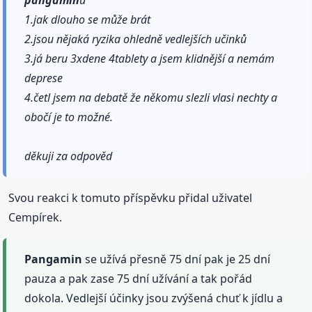
pangamin
u
1.jak dlouho se může brát
2.jsou nějaká ryzika ohledně vedlejších učinků
3.já beru 3xdene 4tablety a jsem klidnější a nemám
deprese
4.četl jsem na debatě že někomu slezli vlasi nechty a
obočí je to možné.
děkuji za odpověd
Svou reakci k tomuto příspěvku přidal uživatel
Cempírek.
Pangamin
se užívá přesně 75 dní pak je 25 dní
pauza a pak zase 75 dní užívání a tak pořád
dokola. Vedlejší účinky jsou zvýšená chuť k jídlu a