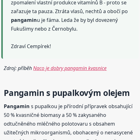
zpomalení vlastní produkce vitamínů B - proto se
zařazuje ta pauza. Ztráta vlasů, nechtů a obočí po
pangamin
u je fáma. Leda že by byl dovezený
Fukušimy nebo z Černobylu.
Zdraví Cempírek!
Zdroj: příběh
Naco je dobry pangamin kvasnice
Pangamin
s pupalkovým olejem
Pangamin
s pupalkou je přírodní přípravek obsahující
50 % kvasničné biomasy a 50 % zakysaného
odtučněného mléčného polotovaru s obsahem
užitečných mikroorganismů, obohacený o nenasycené