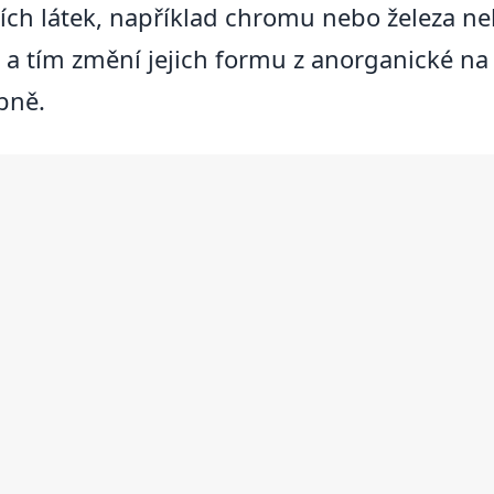
ch látek, například chromu nebo železa neb
a tím změní jejich formu z anorganické na o
bně.