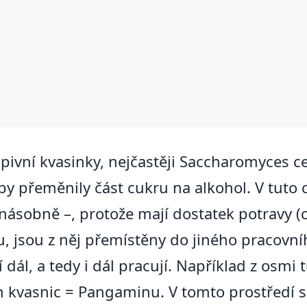
vní kvasinky, nejčastěji Saccharomyces cere
 přeměnily část cukru na alkohol. V tuto ch
násobně –, protože mají dostatek potravy (cu
 jsou z něj přemístěny do jiného pracovníh
 dál, a tedy i dál pracují. Například z osmi
h kvasnic = Pangaminu. V tomto prostředí 