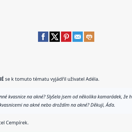
NÉ
se k tomuto tématu vyjádřil uživatel Adéla.
účinné kvasnice na akné? Slyšela jsem od několika kamarádek, že h
 s kvasnicemi na akné nebo droždím na akné? Děkuji, Áďa.
tel Cempírek.