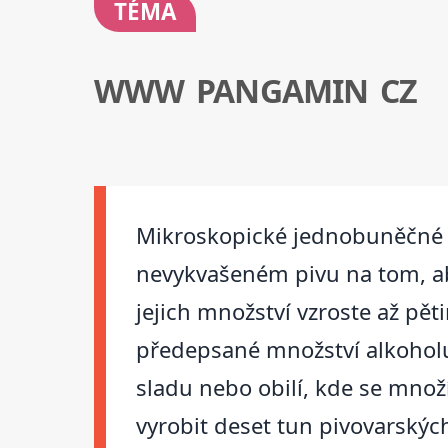
TÉMA
WWW PANGAMIN CZ
Mikroskopické jednobuněčné pi
nevykvašeném pivu na tom, aby
jejich množství vzroste až pěti
předepsané množství alkoholu,
sladu nebo obilí, kde se množí
vyrobit deset tun pivovarskýc