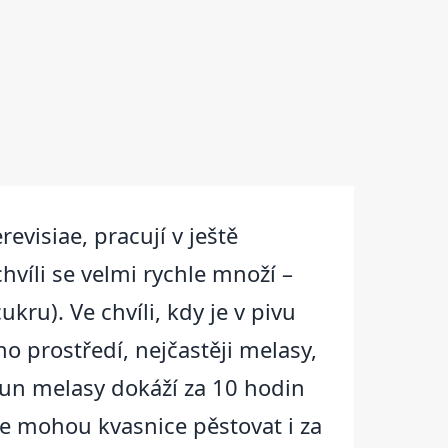
visiae, pracují v ještě
víli se velmi rychle množí –
kru). Ve chvíli, kdy je v pivu
o prostředí, nejčastěji melasy,
 tun melasy dokáží za 10 hodin
se mohou kvasnice pěstovat i za