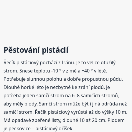
Pěstování pistácií
Řečík pistáciový pochází z Íránu. Je to velice otužilý
strom. Snese teplotu -10 ° v zimě a +40 ° v létě.
Potřebuje slunnou polohu a dobře propustnou půdu.
Dlouhé horké léto je nezbytné ke zrání plodů. Je
potřeba jeden samčí strom na 6–8 samičích stromů,
aby měly plody. Samčí strom může být i jiná odrůda než
samičí strom. Řečík pistáciový vyrůstá až do výšky 10 m.
Má opadavé zpeřené listy, dlouhé 10 až 20 cm. Plodem
je peckovice – pistáciový oříšek.