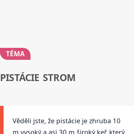
TÉMA
PISTÁCIE STROM
Věděli jste, že pistácie je zhruba 10
m vysoký a asi 30 m široký keř, který