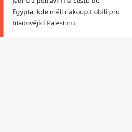
jednu z potravin na cestu do
Egypta, kde měli nakoupit obilí pro
hladovějící Palestinu.