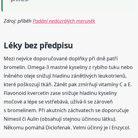
Zdroj: příběh
Padání nedozrálých meruněk
Léky bez předpisu
Mezi nejvíce doporučované doplňky při dně patří
bromelin. Omega-3 mastné kyseliny z rybího tuku nebo
lněného oleje snižují hladinu zánětlivých leukotrienů,
které poškozují tkáň. Zánět pak zmírňují vitamíny C a E.
Flavonoid kvercetin zase snižuje hladinu kyseliny
močové a lépe se vstřebává, užívá-li se zároveň
s bromelinem. Při akutních záchvatech se doporučuje
Nimesil či Aulin (obsahují stejnou účinnou látku).
Někomu pomáhá Diclofenak. Velmi účinný je i Enzycol.