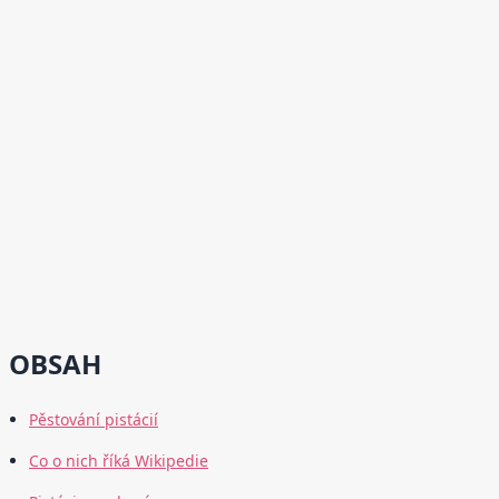
OBSAH
Pěstování pistácií
Co o nich říká Wikipedie