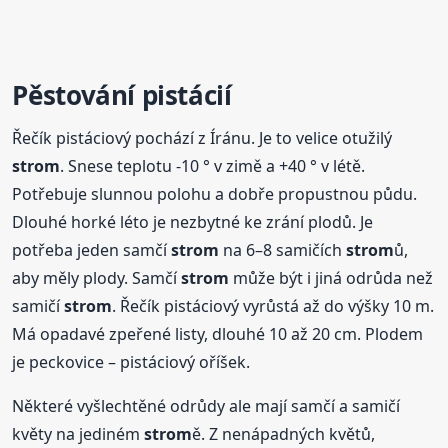
Pěstování pistácií
Řečík pistáciový pochází z Íránu. Je to velice otužilý
strom
. Snese teplotu -10 ° v zimě a +40 ° v létě.
Potřebuje slunnou polohu a dobře propustnou půdu.
Dlouhé horké léto je nezbytné ke zrání plodů. Je
potřeba jeden samčí
strom
na 6–8 samičích
strom
ů,
aby měly plody. Samčí
strom
může být i jiná odrůda než
samičí
strom
. Řečík pistáciový vyrůstá až do výšky 10 m.
Má opadavé zpeřené listy, dlouhé 10 až 20 cm. Plodem
je peckovice – pistáciový oříšek.
Některé vyšlechtěné odrůdy ale mají samčí a samičí
květy na jediném
strom
ě. Z nenápadných květů,