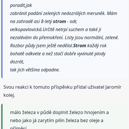
poradit,jak
zabránit padání zelených nedozrálých meruněk. Mám
na zahradě asi 8-letý
strom
- odr,
velkopavlovická.Určitě netrpí suchem a také ji
nezalévám do přemokření. Listy jsou normální, zelené.
Rozbor půdy jsem ještě nedělal.
Strom
každý rok
bohatě odkvete a než stačí dobře vyvinuté plody
dozrát,
tak jich většina odpadne.
Svou reakci k tomuto příspěvku přidal uživatel Jaromír
kolej.
málo železa v půdě doplnit železo hnojením a
nebo jako já zarytím pilin železa bez oleje a
příměsí