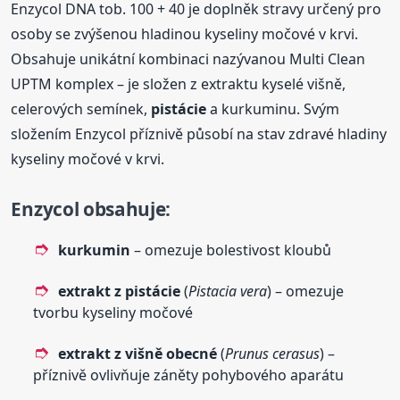
Enzycol DNA tob. 100 + 40 je doplněk stravy určený pro
osoby se zvýšenou hladinou kyseliny močové v krvi.
Obsahuje unikátní kombinaci nazývanou Multi Clean
UPTM komplex – je složen z extraktu kyselé višně,
celerových semínek,
pistácie
a kurkuminu. Svým
složením Enzycol příznivě působí na stav zdravé hladiny
kyseliny močové v krvi.
Enzycol obsahuje
:
kurkumin
– omezuje bolestivost kloubů
extrakt z
pistácie
(
Pistacia vera
) – omezuje
tvorbu kyseliny močové
extrakt z višně obecné
(
Prunus cerasus
) –
příznivě ovlivňuje záněty pohybového aparátu