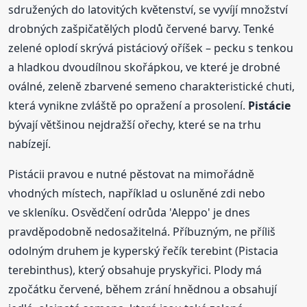
sdružených do latovitých květenství, se vyvíjí množství
drobných zašpičatělých plodů červené barvy. Tenké
zelené oplodí skrývá pistáciový oříšek – pecku s tenkou
a hladkou dvoudílnou skořápkou, ve které je drobné
oválné, zeleně zbarvené semeno charakteristické chuti,
která vynikne zvláště po opražení a prosolení.
Pistácie
bývají většinou nejdražší ořechy, které se na trhu
nabízejí.
Pistácii pravou e nutné pěstovat na mimořádně
vhodných místech, například u osluněné zdi nebo
ve skleníku. Osvědčení odrůda 'Aleppo' je dnes
pravděpodobně nedosažitelná. Příbuzným, ne příliš
odolným druhem je kyperský řečík terebint (Pistacia
terebinthus), který obsahuje pryskyřici. Plody má
zpočátku červené, během zrání hnědnou a obsahují