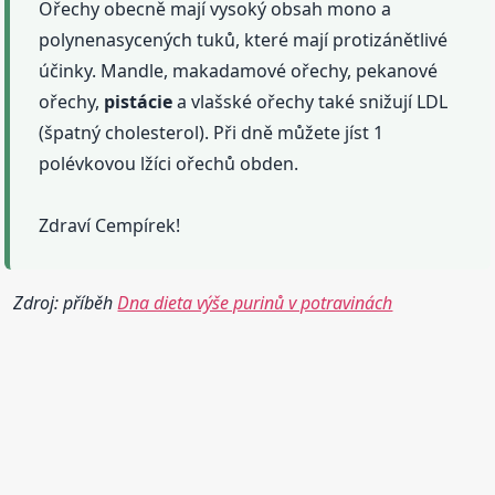
Ořechy obecně mají vysoký obsah mono a
polynenasycených tuků, které mají protizánětlivé
účinky. Mandle, makadamové ořechy, pekanové
ořechy,
pistácie
a vlašské ořechy také snižují LDL
(špatný cholesterol). Při dně můžete jíst 1
polévkovou lžíci ořechů obden.
Zdraví Cempírek!
Zdroj: příběh
Dna dieta výše purinů v potravinách