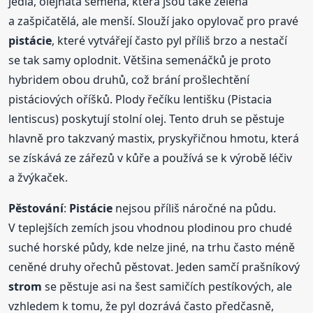
jedlá, olejnatá semena, která jsou také zelená
a zašpičatělá, ale menší. Slouží jako opylovač pro pravé
pistácie
, které vytvářejí často pyl příliš brzo a nestačí
se tak samy oplodnit. Většina semenáčků je proto
hybridem obou druhů, což brání prošlechtění
pistáciových oříšků. Plody řečíku lentišku (Pistacia
lentiscus) poskytují stolní olej. Tento druh se pěstuje
hlavně pro takzvaný mastix, pryskyřičnou hmotu, která
se získává ze zářezů v kůře a používá se k výrobě léčiv
a žvýkaček.
Pěstování
:
Pistácie
nejsou příliš náročné na půdu.
V teplejších zemích jsou vhodnou plodinou pro chudé
suché horské půdy, kde nelze jiné, na trhu často méně
ceněné druhy ořechů pěstovat. Jeden samčí prašníkový
strom
se pěstuje asi na šest samičích pestíkových, ale
vzhledem k tomu, že pyl dozrává často předčasně,