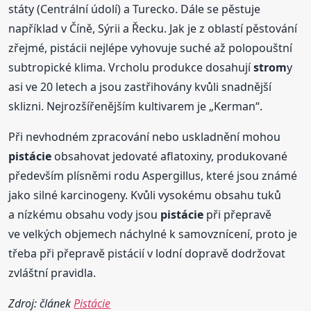
státy (Centrální údolí) a Turecko. Dále se pěstuje
například v Číně, Sýrii a Řecku. Jak je z oblastí pěstování
zřejmé, pistácii nejlépe vyhovuje suché až polopouštní
subtropické klima. Vrcholu produkce dosahují
strom
y
asi ve 20 letech a jsou zastřihovány kvůli snadnější
sklizni. Nejrozšířenějším kultivarem je „Kerman“.
Při nevhodném zpracování nebo uskladnění mohou
pistácie
obsahovat jedovaté aflatoxiny, produkované
především plísněmi rodu Aspergillus, které jsou známé
jako silné karcinogeny. Kvůli vysokému obsahu tuků
a nízkému obsahu vody jsou
pistácie
při přepravě
ve velkých objemech náchylné k samovznícení, proto je
třeba při přepravě pistácií v lodní dopravě dodržovat
zvláštní pravidla.
Zdroj: článek
Pistácie