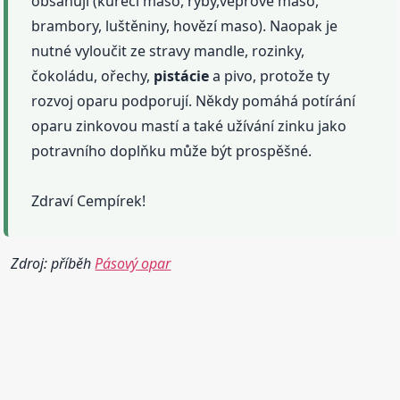
obsahují (kuřecí maso, ryby,vepřové maso,
brambory, luštěniny, hovězí maso). Naopak je
nutné vyloučit ze stravy mandle, rozinky,
čokoládu, ořechy,
pistácie
a pivo, protože ty
rozvoj oparu podporují. Někdy pomáhá potírání
oparu zinkovou mastí a také užívání zinku jako
potravního doplňku může být prospěšné.
Zdraví Cempírek!
Zdroj: příběh
Pásový opar