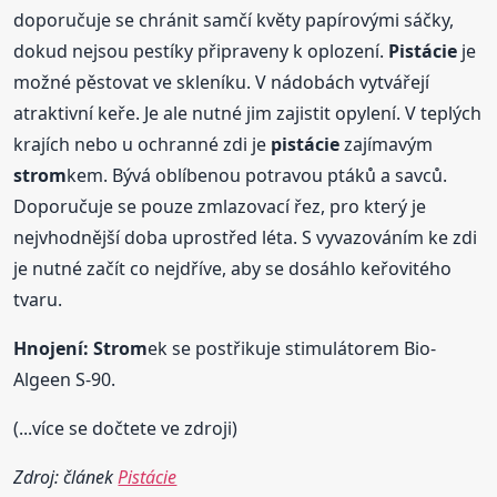
doporučuje se chránit samčí květy papírovými sáčky,
dokud nejsou pestíky připraveny k oplození.
Pistácie
je
možné pěstovat ve skleníku. V nádobách vytvářejí
atraktivní keře. Je ale nutné jim zajistit opylení. V teplých
krajích nebo u ochranné zdi je
pistácie
zajímavým
strom
kem. Bývá oblíbenou potravou ptáků a savců.
Doporučuje se pouze zmlazovací řez, pro který je
nejvhodnější doba uprostřed léta. S vyvazováním ke zdi
je nutné začít co nejdříve, aby se dosáhlo keřovitého
tvaru.
Hnojení:
Strom
ek se postřikuje stimulátorem Bio-
Algeen S-90.
(...více se dočtete ve zdroji)
Zdroj: článek
Pistácie