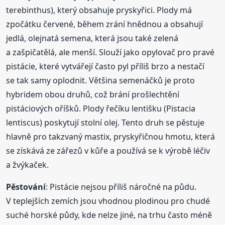
terebinthus), který obsahuje pryskyřici. Plody má
zpočátku červené, během zrání hnědnou a obsahují
jedlá, olejnatá semena, která jsou také zelená
a zašpičatělá, ale menší. Slouží jako opylovač pro pravé
pistácie, které vytvářejí často pyl příliš brzo a nestačí
se tak samy oplodnit. Většina semenáčků je proto
hybridem obou druhů, což brání prošlechtění
pistáciových oříšků. Plody řečíku lentišku (Pistacia
lentiscus) poskytují stolní olej. Tento druh se pěstuje
hlavně pro takzvaný mastix, pryskyřičnou hmotu, která
se získává ze zářezů v kůře a používá se k výrobě léčiv
a žvýkaček.
Pěstování
: Pistácie nejsou příliš náročné na půdu.
V teplejších zemích jsou vhodnou plodinou pro chudé
suché horské půdy, kde nelze jiné, na trhu často méně