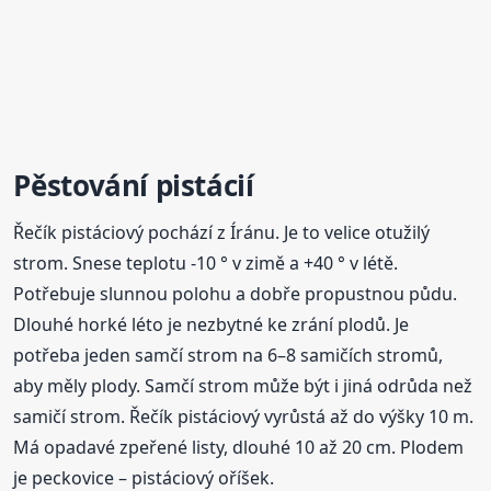
Pěstování pistácií
Řečík pistáciový pochází z Íránu. Je to velice otužilý
strom. Snese teplotu -10 ° v zimě a +40 ° v létě.
Potřebuje slunnou polohu a dobře propustnou půdu.
Dlouhé horké léto je nezbytné ke zrání plodů. Je
potřeba jeden samčí strom na 6–8 samičích stromů,
aby měly plody. Samčí strom může být i jiná odrůda než
samičí strom. Řečík pistáciový vyrůstá až do výšky 10 m.
Má opadavé zpeřené listy, dlouhé 10 až 20 cm. Plodem
je peckovice – pistáciový oříšek.