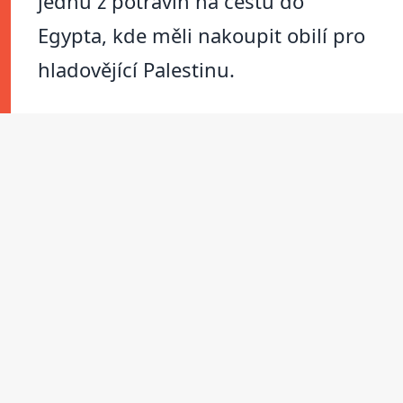
jednu z potravin na cestu do
Egypta, kde měli nakoupit obilí pro
hladovějící Palestinu.