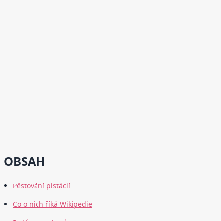
OBSAH
Pěstování pistácií
Co o nich říká Wikipedie