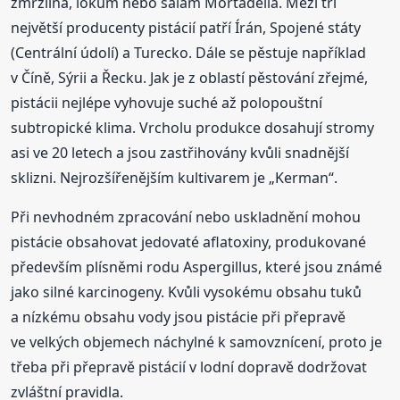
zmrzlina, lokum nebo salám Mortadella. Mezi tři
největší producenty pistácií patří Írán, Spojené státy
(Centrální údolí) a Turecko. Dále se pěstuje například
v Číně, Sýrii a Řecku. Jak je z oblastí pěstování zřejmé,
pistácii nejlépe vyhovuje suché až polopouštní
subtropické klima. Vrcholu produkce dosahují stromy
asi ve 20 letech a jsou zastřihovány kvůli snadnější
sklizni. Nejrozšířenějším kultivarem je „Kerman“.
Při nevhodném zpracování nebo uskladnění mohou
pistácie obsahovat jedovaté aflatoxiny, produkované
především plísněmi rodu Aspergillus, které jsou známé
jako silné karcinogeny. Kvůli vysokému obsahu tuků
a nízkému obsahu vody jsou pistácie při přepravě
ve velkých objemech náchylné k samovznícení, proto je
třeba při přepravě pistácií v lodní dopravě dodržovat
zvláštní pravidla.