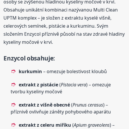
osoby se zvýšenou hladinou kyseliny močové v krvi.
Obsahuje unikátní kombinaci nazývanou Multi Clean
UPTM komplex – je složen z extraktu kyselé višně,
celerových semínek, pistácie a kurkuminu. Svým
složením Enzycol příznivě působí na stav zdravé hladiny
kyseliny močové v krvi.
Enzycol obsahuje
:
kurkumin
– omezuje bolestivost kloubů
extrakt z pistácie
(
Pistacia vera
) – omezuje
tvorbu kyseliny močové
extrakt z višně obecné
(
Prunus cerasus
) –
příznivě ovlivňuje záněty pohybového aparátu
extrakt z celeru miříku
(
Apium graveolens
) –