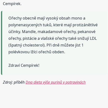
Cempírek.
Ořechy obecně mají vysoký obsah mono a
polynenasycených tuků, které mají protizánětlivé
účinky. Mandle, makadamové ořechy, pekanové
ořechy, pistácie a vlašské ořechy také snižují LDL
(špatný cholesterol). Při dně můžete jíst 1
polévkovou lžíci ořechů obden.
Zdraví Cempírek!
Zdroj: příběh
Dna dieta výše purinů v potravinách