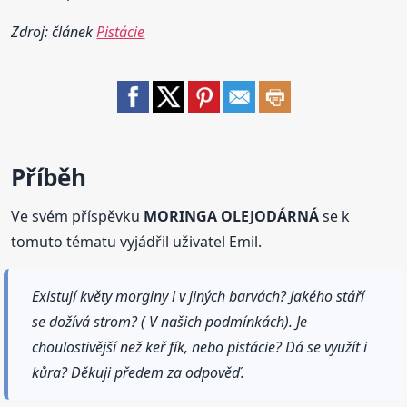
Zdroj: článek
Pistácie
Příběh
Ve svém příspěvku
MORINGA OLEJODÁRNÁ
se k
tomuto tématu vyjádřil uživatel Emil.
Existují květy morginy i v jiných barvách? Jakého stáří
se dožívá strom? ( V našich podmínkách). Je
choulostivější než keř fík, nebo pistácie? Dá se využít i
kůra? Děkuji předem za odpověď.