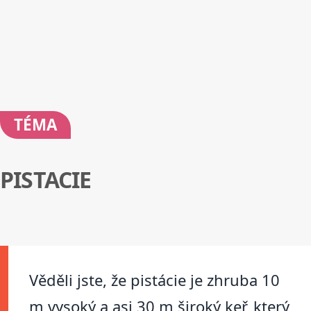
TÉMA
PISTACIE
Věděli jste, že pistácie je zhruba 10
m vysoký a asi 30 m široký keř, který