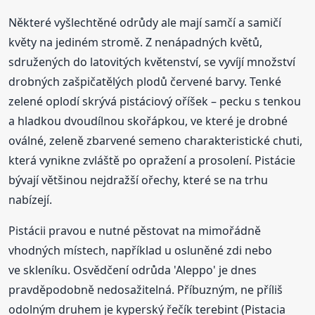
Některé vyšlechtěné odrůdy ale mají samčí a samičí
květy na jediném stromě. Z nenápadných květů,
sdružených do latovitých květenství, se vyvíjí množství
drobných zašpičatělých plodů červené barvy. Tenké
zelené oplodí skrývá pistáciový oříšek – pecku s tenkou
a hladkou dvoudílnou skořápkou, ve které je drobné
oválné, zeleně zbarvené semeno charakteristické chuti,
která vynikne zvláště po opražení a prosolení. Pistácie
bývají většinou nejdražší ořechy, které se na trhu
nabízejí.
Pistácii pravou e nutné pěstovat na mimořádně
vhodných místech, například u osluněné zdi nebo
ve skleníku. Osvědčení odrůda 'Aleppo' je dnes
pravděpodobně nedosažitelná. Příbuzným, ne příliš
odolným druhem je kyperský řečík terebint (Pistacia