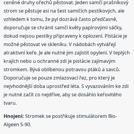
ceněné druhy ořechů pěstovat. Jeden samčí prašníkový
strom se pěstuje asi na šest samičích pestíkových, ale
vzhledem k tomu, že pyl dozrává často předčasně,
doporučuje se chránit samčí květy papírovými sáčky,
dokud nejsou pestíky připraveny k oplození. Pistácie je
možné pěstovat ve skleníku. V nádobách vytvářejí
atraktivní keře. Je ale nutné jim zajistit opylení. V teplých
krajích nebo u ochranné zdi je pistácie zajímavým
stromkem. Bývá oblíbenou potravou ptáků a savců.
Doporučuje se pouze zmlazovací řez, pro který je
nejvhodnější doba uprostřed léta. S vyvazováním ke zdi
je nutné začít co nejdříve, aby se dosáhlo keřovitého
tvaru.
Hnojení:
Stromek se postřikuje stimulátorem Bio-
Algeen S-90.