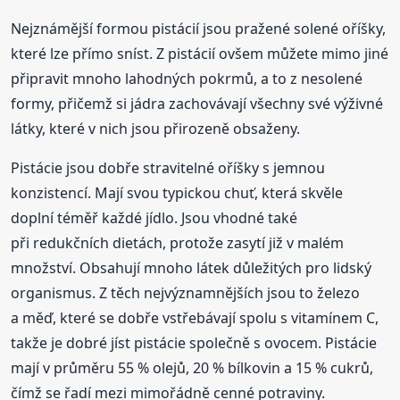
Nejznámější formou pistácií jsou pražené solené oříšky,
které lze přímo sníst. Z pistácií ovšem můžete mimo jiné
připravit mnoho lahodných pokrmů, a to z nesolené
formy, přičemž si jádra zachovávají všechny své výživné
látky, které v nich jsou přirozeně obsaženy.
Pistácie jsou dobře stravitelné oříšky s jemnou
konzistencí. Mají svou typickou chuť, která skvěle
doplní téměř každé jídlo. Jsou vhodné také
při redukčních dietách, protože zasytí již v malém
množství. Obsahují mnoho látek důležitých pro lidský
organismus. Z těch nejvýznamnějších jsou to železo
a měď, které se dobře vstřebávají spolu s vitamínem C,
takže je dobré jíst pistácie společně s ovocem. Pistácie
mají v průměru 55 % olejů, 20 % bílkovin a 15 % cukrů,
čímž se řadí mezi mimořádně cenné potraviny.