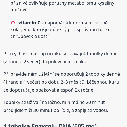
příznivě ovlivňuje poruchy metabolismu kyseliny
močové
vitamín C
– napomáhá k normální tvorbě
kolagenu, který je důležitý pro správnou funkci
chrupavek a kostí
Pro rychlejší nástup účinku se užívají 4 tobolky denně
(2 ráno a 2 večer) do polevení příznaků.
Při pravidelném užívání se doporučují 2 tobolky denně
(1 ráno a 1 večer) po dobu 2–3 měsíců. Léčebnou kúru
se doporučuje opakovat alespoň 2x ročně.
Tobolky se užívají na lačno, minimálně 20 minut
před jídlem či 30 minut po jídle, a zapíjí se vodou.
1 tobolka Enzycolu DNA (605 mg)