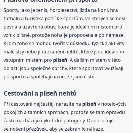
Sporty, jako je tenis, horolezectví, jízda na koni, hra
fotbalu a turistika patří ke sportům, ve kterých se nosí
pevná a uzavřená obuv, která je ideálním místem pro
vznik plísně, protože noha je propocena a po námaze.
Krom toho se mohou tvořit v důsledku fyzické aktivity
malé slzy nebo jiná zranění nehtů, které jsou ideálním
vstupním místem pro
plíseň
. A dalším místem v této
oblasti jsou společné sprchy, které sportovci využívají
po sportu a spoléhají na ně, že jsou čisté.
Cestování a
plíseň
nehtů
Při cestování nejčastěji narazíte na
plíseň
v hotelových
pokojích a tamních sprchách, protože se tam opravdu
často nacházejí mykotické patogeny. Doporučuje
se nošení přezůvek, aby se zabránilo nákaze.