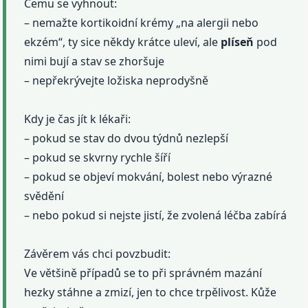
Čemu se vyhnout:
– nemažte kortikoidní krémy „na alergii nebo
ekzém“, ty sice někdy krátce uleví, ale
plíseň
pod
nimi bují a stav se zhoršuje
– nepřekrývejte ložiska neprodyšně
Kdy je čas jít k lékaři:
– pokud se stav do dvou týdnů nezlepší
– pokud se skvrny rychle šíří
– pokud se objeví mokvání, bolest nebo výrazné
svědění
– nebo pokud si nejste jistí, že zvolená léčba zabírá
Závěrem vás chci povzbudit:
Ve většině případů se to při správném mazání
hezky stáhne a zmizí, jen to chce trpělivost. Kůže