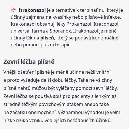
Itrakonazol
je alternativa k terbinafinu, který je
účinný zejména na kvasinky nebo plísňové infekce.
Itrakonazol obsahují léky Prokanazol, Itraconazol
universal farma a Sporanox. Itrakonazol je méně
účinný lék na
plíseň
, který se podává kontinuálně
nebo pomocí pulzní terapie.
Zevní léčba plísně
Vnější ošetření plísně je méně účinné nežli vnitřní
a proto vyžaduje delší dobu léčby. Také ne všichny
plísně nehtů můžou být vyléčeny pomocí zevní léčby.
Zevní léčba se používá spíš pro pacienty s lehkým až
středně těžkým povrchovým atakem anebo také
na začátku onemocnění. Významnou výhodou je velmi
nízké riziko vzniku vedlejších nežádoucích účinků.