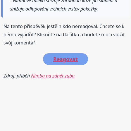
- Nimbové mléko snižuje zarudnutí kůže po slunění a
snižuje odlupování vrchních vrstev pokožky.
Na tento příspěvěk jestě nikdo nereagoval. Chcete se k
němu vyjádřit? Klikněte na tlačítko a budete moci vložit
svůj komentář.
Reagovat
Zdroj: příběh
Nimba na zánět zubu