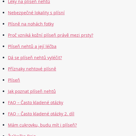
Léky na plíseň nehtů
Nebezpečné lokality s plísní
Plísně na nohách fotky
Proč vzniká kožní plíseň právě mezi prsty?
Plíseň nehtů a její léčba
Dá se plíseň nehtů vyléčit?
Příznaky nehtové plísně
Plíseň
Jak poznat plíseň nehtů
FAQ – Často kladené otázky
FAQ – Často kladené otázky 2. díl
Mám cukrovku, budu mít i plíseň?