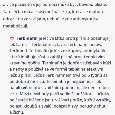
a více pacientů s její pomocí může být zbaveno plísně.
Tato léčba má ale svá možná rizika, která se mohou
odrazit na zdraví jater, neboť se zde antimykotika
metabolizují.
Terbinafin
je léčivá látka proti plísni a obsahuje ji
lék Lamisil, Terbinafin actavis, Terbinafini arrow,
Terfimed. Terbinafin je lék ze skupiny antimykotik,
která inhibuje růst a zabíjí plísně prostřednictvím
krevního oběhu. Terbinafin je dobře vstřebáván kůží
a nehty a používá se ve formě tablet na efektivní
léčbu plísní. Léčba Terbinafinem trvá od 6 týdnů až
po dobu 3 měsíců. Terbinafin je nejúčinnější lék
na
plíseň
nehtů s vnitřním podáním, ale není to bez
rizik. Mezi nevýhody patří vedlejší nežádoucí účinky,
nejčastěji hlášené jsou zažívací potíže, kožní vyrážky,
bolesti kloubů a svalů, bolesti hlavy, poruchy chuti
a čichu.