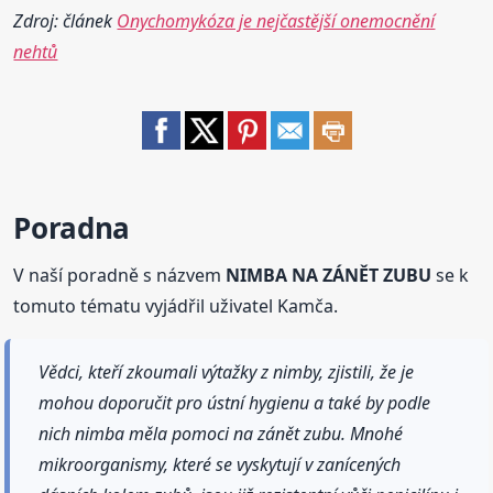
Zdroj: článek
Onychomykóza je nejčastější onemocnění
nehtů
Poradna
V naší poradně s názvem
NIMBA NA ZÁNĚT ZUBU
se k
tomuto tématu vyjádřil uživatel Kamča.
Vědci, kteří zkoumali výtažky z nimby, zjistili, že je
mohou doporučit pro ústní hygienu a také by podle
nich nimba měla pomoci na zánět zubu. Mnohé
mikroorganismy, které se vyskytují v zanícených