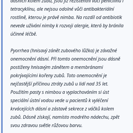
dásních kolem zubů, jsou již rezistentní vůči penicilínu i
tetracyklínu, ale nejsou odolné vůči antibakteriální
rostlině, kterou je právě nimba. Na rozdíl od antibiotik
nevede užívání nimby k rozvoji alergie, která by bránila
účinné léčbě.
Pyorrhea (hnisavý zánět zubového lůžka) je závažné
onemocnění dásní. Při tomto onemocnění jsou dásně
postiženy hnisavým zánětem a membránami
pokrývajícími kořeny zubů. Toto onemocnění je
nejčastější příčinou ztráty zubů u lidí nad 35 let.
Použitím pasty s nimbou a vyplachováním si úst
speciální ústní vodou vede u pacientů k vyléčení
krvácejících dásní a zástavě sekrece z váčků kolem
zubů. Dásně získají, namísto modrého nádechu, zpět
svou zdravou světle růžovou barvu.