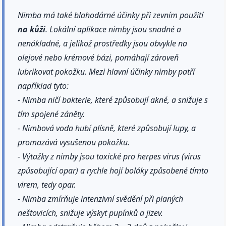
Nimba má také blahodárné účinky při zevním použití
na kůži
. Lokální aplikace nimby jsou snadné a
nenákladné, a jelikož prostředky jsou obvykle na
olejové nebo krémové bázi, pomáhají zároveň
lubrikovat pokožku. Mezi hlavní účinky nimby patří
například tyto:
- Nimba ničí bakterie, které způsobují akné, a snižuje s
tím spojené záněty.
- Nimbová voda hubí plísně, které způsobují lupy, a
promazává vysušenou pokožku.
- Výtažky z nimby jsou toxické pro herpes virus (virus
způsobující opar) a rychle hojí boláky způsobené tímto
virem, tedy opar.
- Nimba zmírňuje intenzivní svědění při planých
neštovicích, snižuje výskyt pupínků a jizev.