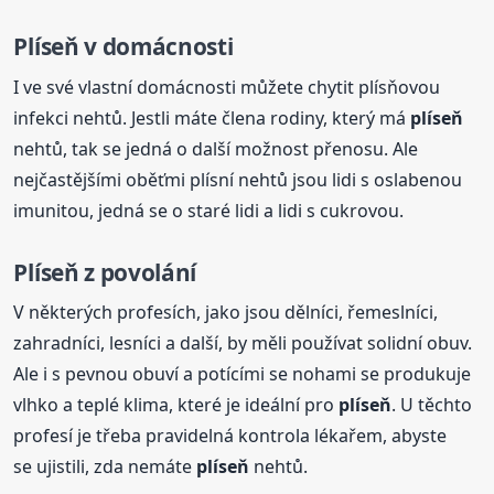
Plíseň
v domácnosti
I ve své vlastní domácnosti můžete chytit plísňovou
infekci nehtů. Jestli máte člena rodiny, který má
plíseň
nehtů, tak se jedná o další možnost přenosu. Ale
nejčastějšími oběťmi plísní nehtů jsou lidi s oslabenou
imunitou, jedná se o staré lidi a lidi s cukrovou.
Plíseň
z povolání
V některých profesích, jako jsou dělníci, řemeslníci,
zahradníci, lesníci a další, by měli používat solidní obuv.
Ale i s pevnou obuví a potícími se nohami se produkuje
vlhko a teplé klima, které je ideální pro
plíseň
. U těchto
profesí je třeba pravidelná kontrola lékařem, abyste
se ujistili, zda nemáte
plíseň
nehtů.