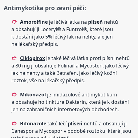
Antimykotika pro zevní péči:
Amorolfine
je léčivá látka na
plíseň
nehtů
a obsahují ji Loceryl® a Funtrol®, které jsou
k dostání jako 5% léčivý lak na nehty, ale jen
na lékařský předpis.
Ciklopirox
je také léčivá látka proti plísni nehtů
a 80 mg ji obsahuje Polinail a Mycosten, jako léčivý
lak na nehty a také Batrafen, jako léčivý kožní
roztok, vše na lékařský předpis.
Mikonazol
je imidazolové antimykotikum
a obsahuje ho tinktura Daktarin, která je k dostání
jen na zahraničních internetových obchodech.
Bifonazole
také léčí
plíseň
nehtů a obsahují ji
Canespor a Mycospor v podobě roztoku, které jsou