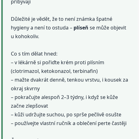
přibývají
Důležité je vědět, že to není známka špatné
hygieny a není to ostuda –
plíseň
se může objevit
u kohokoliv.
Co s tím dělat hned:
– v lékárně si pořiďte krém proti plísním
(clotrimazol, ketokonazol, terbinafin)
– mažte dvakrát denně, tenkou vrstvu, i kousek za
okraj skvrny
– pokračujte alespoň 2–3 týdny, i když se kůže
začne zlepšovat
– kůži udržujte suchou, po sprše pečlivě osušte
– používejte vlastní ručník a oblečení perte častěji