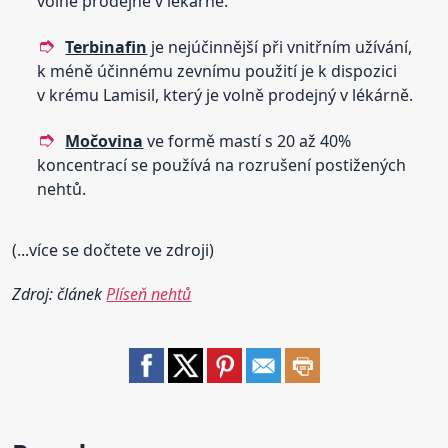
volně prodejné v lékárně.
Terbinafin
je nejúčinnější při vnitřním užívání,
k méně účinnému zevnímu použití je k dispozici
v krému Lamisil, který je volně prodejný v lékárně.
Močovina
ve formě mastí s 20 až 40%
koncentrací se používá na rozrušení postižených
nehtů.
(...více se dočtete ve zdroji)
Zdroj: článek
Plíseň nehtů