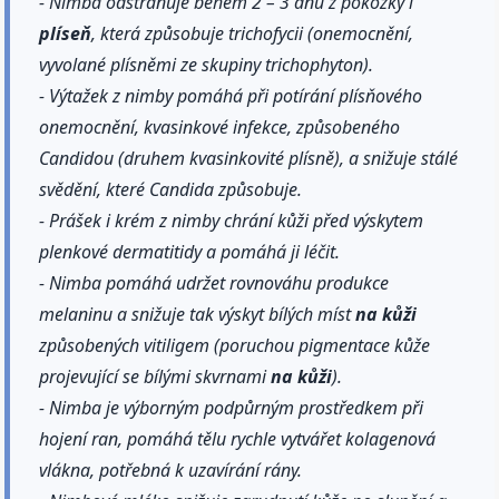
- Nimba odstraňuje během 2 – 3 dnů z pokožky i
plíseň
, která způsobuje trichofycii (onemocnění,
vyvolané plísněmi ze skupiny trichophyton).
- Výtažek z nimby pomáhá při potírání plísňového
onemocnění, kvasinkové infekce, způsobeného
Candidou (druhem kvasinkovité plísně), a snižuje stálé
svědění, které Candida způsobuje.
- Prášek i krém z nimby chrání kůži před výskytem
plenkové dermatitidy a pomáhá ji léčit.
- Nimba pomáhá udržet rovnováhu produkce
melaninu a snižuje tak výskyt bílých míst
na kůži
způsobených vitiligem (poruchou pigmentace kůže
projevující se bílými skvrnami
na kůži
).
- Nimba je výborným podpůrným prostředkem při
hojení ran, pomáhá tělu rychle vytvářet kolagenová
vlákna, potřebná k uzavírání rány.