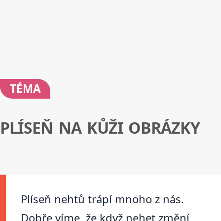
TÉMA
PLÍSEŇ NA KŮŽI OBRÁZKY
Plíseň nehtů trápí mnoho z nás.
Dobře víme, že když nehet změní