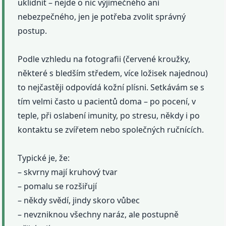
uklidnit – nejde o nic výjimečného ani
nebezpečného, jen je potřeba zvolit správný
postup.
Podle vzhledu na fotografii (červené kroužky,
některé s bledším středem, více ložisek najednou)
to nejčastěji odpovídá kožní plísni. Setkávám se s
tím velmi často u pacientů doma – po pocení, v
teple, při oslabení imunity, po stresu, někdy i po
kontaktu se zvířetem nebo společných ručnících.
Typické je, že:
– skvrny mají kruhový tvar
– pomalu se rozšiřují
– někdy svědí, jindy skoro vůbec
– nevzniknou všechny naráz, ale postupně