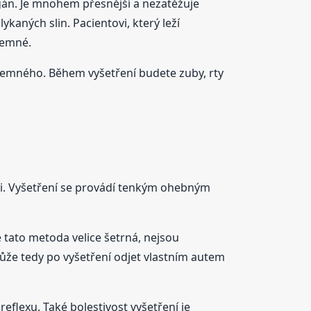
gán. Je mnohem přesnější a nezatěžuje
aných slin. Pacientovi, který leží
íjemné.
jemného. Během vyšetření budete zuby, rty
ti. Vyšetření se provádí tenkým ohebným
 tato metoda velice šetrná, nejsou
může tedy po vyšetření odjet vlastním autem
eflexu. Také bolestivost vyšetření je