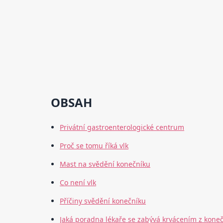
OBSAH
Privátní gastroenterologické centrum
Proč se tomu říká vlk
Mast na svědění konečníku
Co není vlk
Příčiny svědění konečníku
Jaká poradna lékaře se zabývá krvácením z kone