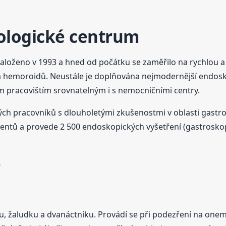
rologické centrum
založeno v 1993 a hned od počátku se zaměřilo na rychlou
ba hemoroidů. Neustále je doplňována nejmodernější endosk
m pracovištím srovnatelným i s nemocničními centry.
ných pracovníků s dlouholetými zkušenostmi v oblasti gastro
entů a provede 2 500 endoskopických vyšetření (gastroskop
nu, žaludku a dvanáctníku. Provádí se při podezření na one