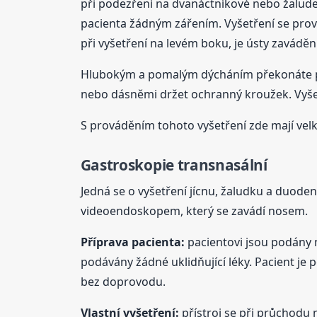
při podezření na dvanáctníkové nebo žalude
pacienta žádným zářením. Vyšetření se prová
při vyšetření na levém boku, je ústy zaváděn 
Hlubokým a pomalým dýcháním překonáte poci
nebo dásněmi držet ochranný kroužek. Vyše
S prováděním tohoto vyšetření zde mají velk
Gastroskopie transnasální
Jedná se o vyšetření jícnu, žaludku a duod
videoendoskopem, který se zavádí nosem.
Příprava pacienta:
pacientovi jsou podány n
podávány žádné uklidňující léky. Pacient je 
bez doprovodu.
Vlastní vyšetření:
přístroj se při průchodu 