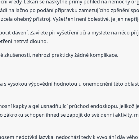
ční vředy. Lékaři se naskytne přímý pohled na nemocný or
dí na lačno po podání přípravku zamezujícího zpěnění spolyk
zcela ohebný přístroj. Vyšetření není bolestivé, je jen nepř
t dávení. Zavřete při vyšetření oči a myslete na něco pří
tření netrvá dlouho.
é zkušenosti, nehrozí prakticky žádné komplikace.
ena s vysokou výpovědní hodnotou u onemocnění této oblas
osní kapky a gel usnadňující průchod endoskopu. Jelikož je
po zákroku schopen ihned se zapojit do své denní aktivity, 
nosem nedotýká jazyka, nedochází tedy k vyvolání dávivého r