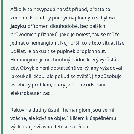
Ačkoliv to nevypadá na váš případ, přesto to
zmíním. Pokud by puchýř naplněný krví byl
na
jazyku
přítomen dlouhodobě, bez dalších
průvodních příznaků, jako je bolest, tak se může
jednat o hemangiom. Nejhorší, co v této situaci lze
udělat, je pokusit se pupínek propíchnout.
Hemangiom je nezhoubný nádor, který vyrůstá z
cév. Obvykle není dostatečně velký, aby vyžadoval
jakoukoli léčbu, ale pokud se zvětší, již způsobuje
estetický problém, který je nutné odstranit
elektrokauterizací.
Rakovina dutiny ústní i hemangiom jsou velmi
vzácné, ale když se objeví, klíčem k úspěšnému
výsledku je včasná detekce a léčba.