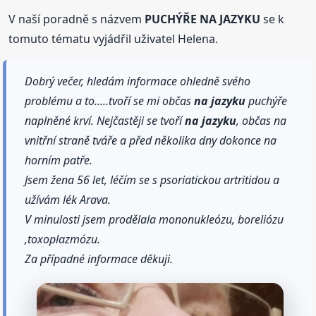
V naší poradně s názvem
PUCHÝŘE NA JAZYKU
se k
tomuto tématu vyjádřil uživatel Helena.
Dobrý večer, hledám informace ohledně svého
problému a to.....tvoří se mi občas
na jazyku
puchýře
naplněné krví. Nejčastěji se tvoří
na jazyku
, občas na
vnitřní straně tváře a před několika dny dokonce na
horním patře.
Jsem žena 56 let, léčím se s psoriatickou artritidou a
užívám lék Arava.
V minulosti jsem prodělala mononukleózu, boreliózu
,toxoplazmózu.
Za případné informace děkuji.