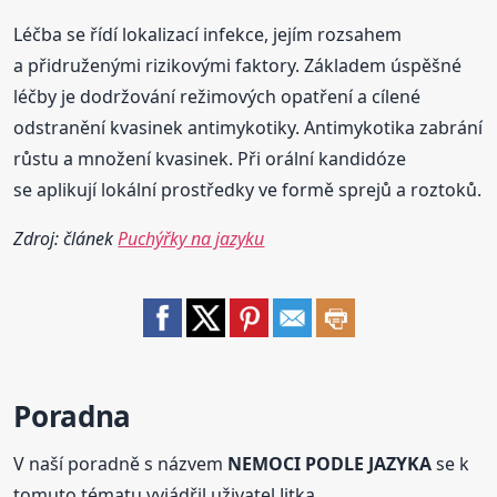
Léčba se řídí lokalizací infekce, jejím rozsahem
a přidruženými rizikovými faktory. Základem úspěšné
léčby je dodržování režimových opatření a cílené
odstranění kvasinek antimykotiky. Antimykotika zabrání
růstu a množení kvasinek. Při orální kandidóze
se aplikují lokální prostředky ve formě sprejů a roztoků.
Zdroj: článek
Puchýřky na jazyku
Poradna
V naší poradně s názvem
NEMOCI PODLE JAZYKA
se k
tomuto tématu vyjádřil uživatel Jitka.