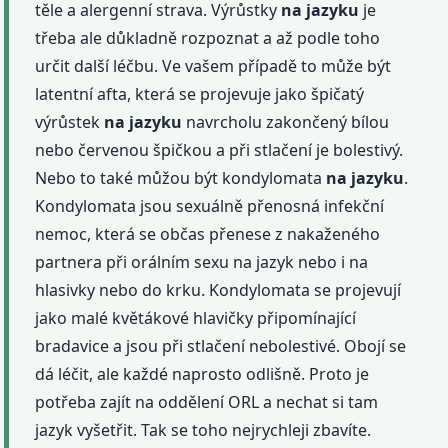
těle a alergenní strava. Výrůstky
na jazyku
je
třeba ale důkladně rozpoznat a až podle toho
určit další léčbu. Ve vašem případě to může být
latentní afta, která se projevuje jako špičatý
výrůstek
na jazyku
navrcholu zakončený bílou
nebo červenou špičkou a při stlačení je bolestivý.
Nebo to také můžou být kondylomata
na jazyku
.
Kondylomata jsou sexuálně přenosná infekční
nemoc, která se občas přenese z nakaženého
partnera při orálním sexu na jazyk nebo i na
hlasivky nebo do krku. Kondylomata se projevují
jako malé květákové hlavičky připomínající
bradavice a jsou při stlačení nebolestivé. Obojí se
dá léčit, ale každé naprosto odlišně. Proto je
potřeba zajít na oddělení ORL a nechat si tam
jazyk vyšetřit. Tak se toho nejrychleji zbavíte.