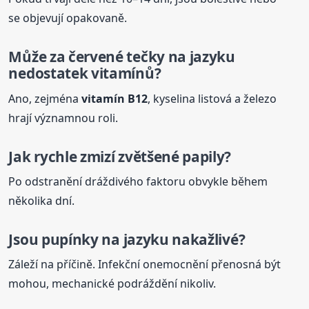
se objevují opakovaně.
Může za červené tečky
na jazyku
nedostatek vitamínů?
Ano, zejména
vitamín B12
, kyselina listová a železo
hrají významnou roli.
Jak rychle zmizí zvětšené papily?
Po odstranění dráždivého faktoru obvykle během
několika dní.
Jsou
pupínky
na jazyku
nakažlivé?
Záleží na příčině. Infekční onemocnění přenosná být
mohou, mechanické podráždění nikoliv.