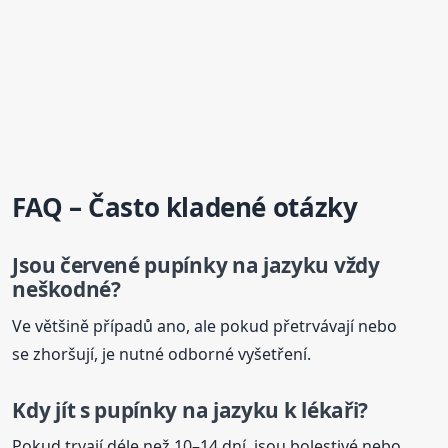
FAQ – Často kladené otázky
Jsou červené
pupínky
na jazyku
vždy
neškodné?
Ve většině případů ano, ale pokud přetrvávají nebo
se zhoršují, je nutné odborné vyšetření.
Kdy jít s
pupínky
na jazyku
k lékaři?
Pokud trvají déle než 10–14 dní, jsou bolestivé nebo