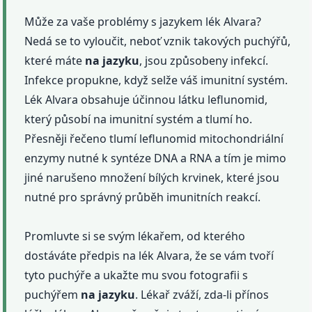
Může za vaše problémy s jazykem lék Alvara?
Nedá se to vyloučit, neboť vznik takových puchýřů,
které máte
na jazyku
, jsou způsobeny infekcí.
Infekce propukne, když selže váš imunitní systém.
Lék Alvara obsahuje účinnou látku leflunomid,
který působí na imunitní systém a tlumí ho.
Přesněji řečeno tlumí leflunomid mitochondriální
enzymy nutné k syntéze DNA a RNA a tím je mimo
jiné narušeno množení bílých krvinek, které jsou
nutné pro správný průběh imunitních reakcí.
Promluvte si se svým lékařem, od kterého
dostáváte předpis na lék Alvara, že se vám tvoří
tyto puchýře a ukažte mu svou fotografii s
puchýřem
na jazyku
. Lékař zváží, zda-li přínos