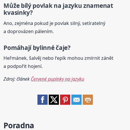
Může bílý povlak
na jazyku
znamenat
kvasinky?
Ano, zejména pokud je povlak silný, setíratelný
a doprovázen pálením.
Pomáhají bylinné čaje?
Heřmánek, šalvěj nebo řepík mohou zmírnit zánět
a podpořit hojení.
Zdroj: článek
Červené pupínky na jazyku
Poradna