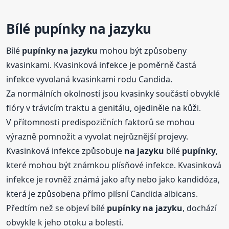
Bílé
pupínky
na jazyku
Bílé
pupínky
na jazyku
mohou být způsobeny
kvasinkami. Kvasinková infekce je poměrně častá
infekce vyvolaná kvasinkami rodu Candida.
Za normálních okolností jsou kvasinky součástí obvyklé
flóry v trávicím traktu a genitálu, ojediněle na kůži.
V přítomnosti predispozičních faktorů se mohou
výrazně pomnožit a vyvolat nejrůznější projevy.
Kvasinková infekce způsobuje
na jazyku
bílé
pupínky
,
které mohou být známkou plísňové infekce. Kvasinková
infekce je rovněž známá jako afty nebo jako kandidóza,
která je způsobena přímo plísní Candida albicans.
Předtím než se objeví bílé
pupínky
na jazyku
, dochází
obvykle k jeho otoku a bolesti.