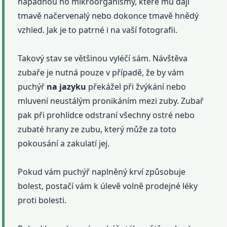
napadnou ho mikroorganismy, které mu dají
tmavě načervenalý nebo dokonce tmavě hnědý
vzhled. Jak je to patrné i na vaší fotografii.
Takový stav se většinou vyléčí sám. Návštěva
zubaře je nutná pouze v případě, že by vám
puchýř
na jazyku
překážel při žvýkání nebo
mluvení neustálým pronikáním mezi zuby. Zubař
pak při prohlídce odstraní všechny ostré nebo
zubaté hrany ze zubu, který může za toto
pokousání a zakulatí jej.
Pokud vám puchýř naplněný krví způsobuje
bolest, postačí vám k úlevě volně prodejné léky
proti bolesti.