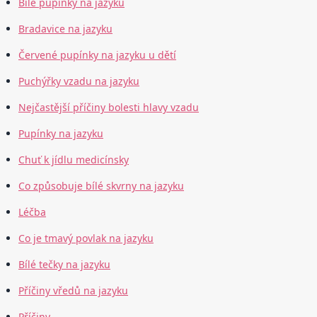
Bílé pupínky na jazyku
Bradavice na jazyku
Červené pupínky na jazyku u dětí
Puchýřky vzadu na jazyku
Nejčastější příčiny bolesti hlavy vzadu
Pupínky na jazyku
Chuť k jídlu medicínsky
Co způsobuje bílé skvrny na jazyku
Léčba
Co je tmavý povlak na jazyku
Bílé tečky na jazyku
Příčiny vředů na jazyku
Příčiny