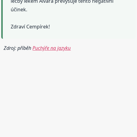
léčby lékem Alvara převyšuje tento negativní
účinek.
Zdraví Cempírek!
Zdroj: příběh
Puchýře na jazyku