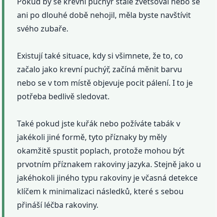
Pokud by se krevní puchýř stále zvětšoval nebo se
ani po dlouhé době nehojil, měla byste navštívit
svého zubaře.
Existují také situace, kdy si všimnete, že to, co
začalo jako krevní puchýř, začíná měnit barvu
nebo se v tom místě objevuje pocit pálení. I to je
potřeba bedlivě sledovat.
Také pokud jste kuřák nebo požíváte tabák v
jakékoli jiné formě, tyto příznaky by měly
okamžitě spustit poplach, protože mohou být
prvotním příznakem rakoviny jazyka. Stejně jako u
jakéhokoli jiného typu rakoviny je včasná detekce
klíčem k minimalizaci následků, které s sebou
přináší léčba rakoviny.