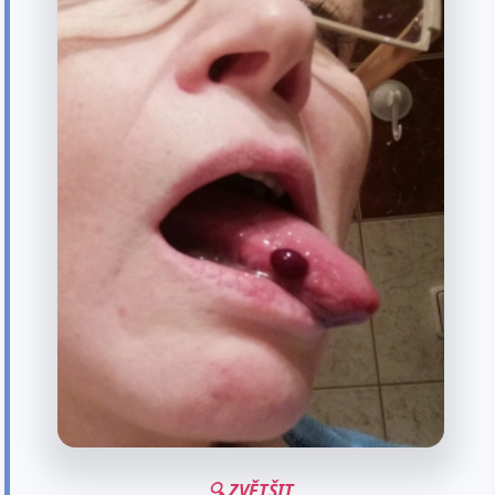
🔍 ZVĚTŠIT